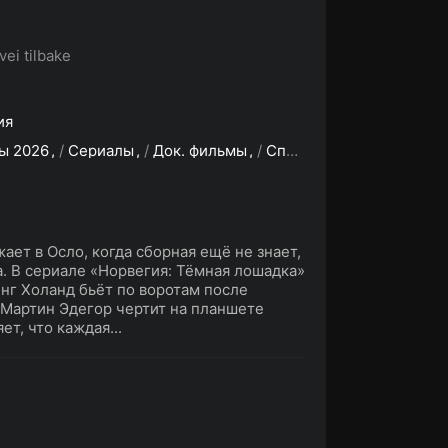
ei tilbake
ия
ы 2026
/
Сериалы
/
Док. фильмы
/
Спорт
/
Зарубежные се
ает в Осло, когда сборная ещё не знает,
. В сериале «Норвегия: Тёмная лошадка»
нг Холанд бьёт по воротам после
 Мартин Эдегор чертит на планшете
т, что каждая...