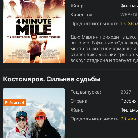
Жанр:
Фильм
Качество:
WEB-DL
Продолжительность:
1 ч 36 
Дрю Мартин приходит в школу
выговор. В фильме «Одна кв
места в школьной команде и 
стипендию. Бывший тренер К
вокруг стадиона и требует д
Костомаров. Сильнее судьбы
Год выпуска:
2027
Страна:
Россия
Рейтинг: 4
Жанр:
Фильм
Продолжительность:
90 мин.