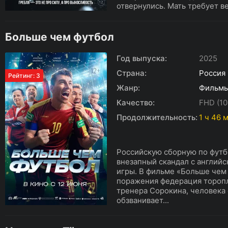
отвернулись. Мать требует ве
Больше чем футбол
Год выпуска:
2025
Страна:
Россия
Рейтинг: 3
Жанр:
Фильм
Качество:
FHD (10
Продолжительность:
1 ч 46 
Российскую сборную по футбо
внезапный скандал с англий
игры. В фильме «Больше чем
поражения федерация торопл
тренера Сорокина, человека
обзванивает...