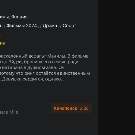
пины
,
Япония
ы
/
Фильмы 2024
/
Драма
/
Спорт
L
мин
раскалённый асфальт Манилы. В фильме
отца Эйдзи, бросившего семью ради
о ветерана в душном зале. Он
потому что ринг остаётся единственным
 Девушка сердится, однако...
Кинопоиск
6.26
are Mile