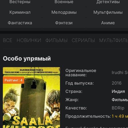
Вестерны
Военные
Детективы
Криминал
Мелодрамы
Мультфильмы
Фантастика
Фэнтези
Аниме
ВСЕ
НОВИНКИ
ФИЛЬМЫ
СЕРИАЛЫ
МУЛЬТФИЛ
Особо упрямый
Оригинальное
Irudhi S
название:
Рейтинг: 4
Год выпуска:
2016
Страна:
Индия
Жанр:
Фильм
Качество:
BDRip
Продолжительность:
1 ч 49 