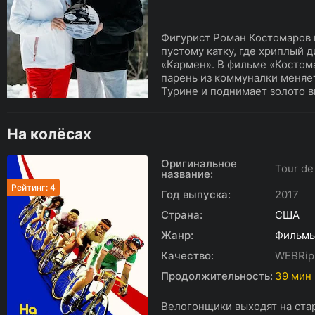
Фигурист Роман Костомаров п
пустому катку, где хриплый 
«Кармен». В фильме «Костома
парень из коммуналки меняе
Турине и поднимает золото вм
На колёсах
Оригинальное
Tour de
название:
Рейтинг: 4
Год выпуска:
2017
Страна:
США
Жанр:
Фильм
Качество:
WEBRip
Продолжительность:
39 мин
Велогонщики выходят на ста