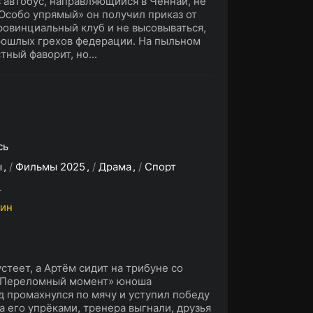
 автобус, направляющийся в Ченнай, не
«Особо упрямый» он получил приказ от
ровинциальный клуб и не высовываться,
рошлых грехов федерации. На пыльном
ный фаворит, но...
сь
ы
/
Фильмы 2025
/
Драма
/
Спорт
L
мин
стеет, а Артём сидит на трибуне со
 «Переломный момент» юноша
д промахнулся по мячу и уступил победу
 его упрёками, тренера выгнали, друзья