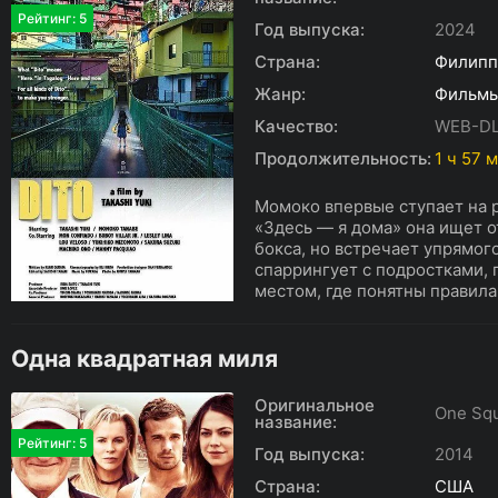
Рейтинг: 5
Год выпуска:
2024
Страна:
Филип
Жанр:
Фильм
Качество:
WEB-D
Продолжительность:
1 ч 57 
Момоко впервые ступает на 
«Здесь — я дома» она ищет 
бокса, но встречает упрямог
спаррингует с подростками, 
местом, где понятны правила.
Одна квадратная миля
Оригинальное
One Squ
название:
Рейтинг: 5
Год выпуска:
2014
Страна:
США