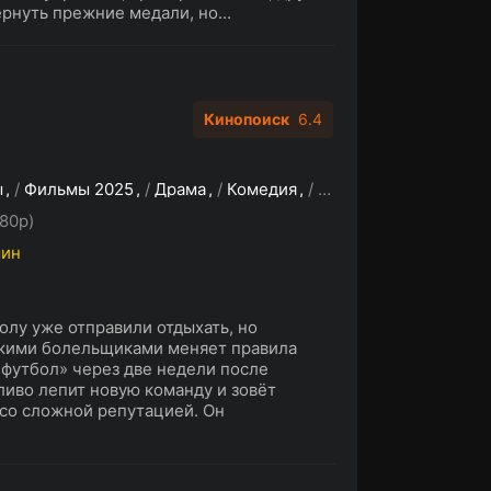
рнуть прежние медали, но...
Кинопоиск
6.4
ы
/
Фильмы 2025
/
Драма
/
Комедия
/
Спорт
80p)
мин
лу уже отправили отдыхать, но
скими болельщиками меняет правила
 футбол» через две недели после
иво лепит новую команду и зовёт
 со сложной репутацией. Он