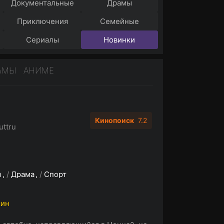
Документальные
Драмы
Приключения
Семейные
Сериалы
Новинки
ЬМЫ
АНИМЕ
Кинопоиск
7.2
uttru
ы
/
Драма
/
Спорт
мин