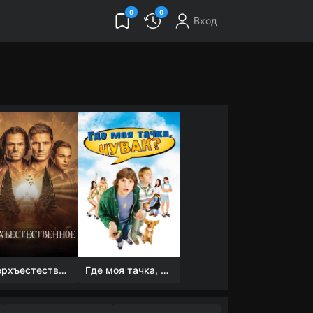
0
0
Вход
Сверхъестественное
Где моя тачка, чувак?