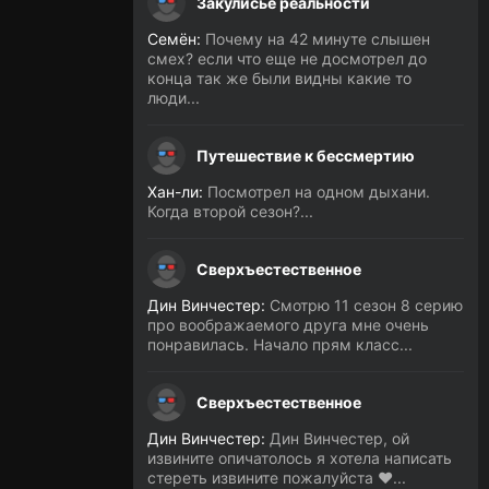
Закулисье реальности
Семён:
Почему на 42 минуте слышен
смех? если что еще не досмотрел до
конца так же были видны какие то
люди...
Путешествие к бессмертию
Хан-ли:
Посмотрел на одном дыхани.
Когда второй сезон?...
Сверхъестественное
Дин Винчестер:
Смотрю 11 сезон 8 серию
про воображаемого друга мне очень
понравилась. Начало прям класс...
Сверхъестественное
Дин Винчестер:
Дин Винчестер, ой
извините опичатолось я хотела написать
стереть извините пожалуйста ❤️...