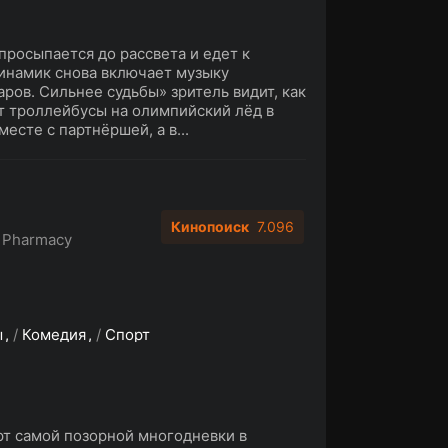
росыпается до рассвета и едет к
динамик снова включает музыку
ров. Сильнее судьбы» зритель видит, как
т троллейбусы на олимпийский лёд в
есте с партнёршей, а в...
Кинопоиск
7.096
 Pharmacy
ы
/
Комедия
/
Спорт
рт самой позорной многодневки в