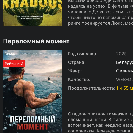
Бывший боксёр Ади садится в
надеясь на успех. В фильме 
чиновника Дева возглавить п
чтобы никто не вспоминал п
ринге тренируется Люкс, мест
Переломный момент
Год выпуска:
2025
Страна:
Белару
Рейтинг: 3
Жанр:
Фильм
Качество:
WEB-D
Продолжительность:
1 ч 55 
Стадион элитной гимназии пу
сломанной ногой. В фильме
вспоминает, как неделю наза
соперникам. Команда осыпала