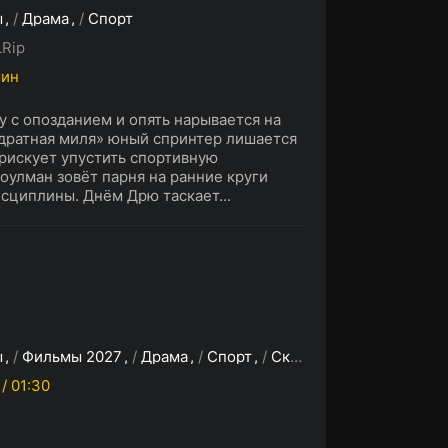
ы
/
Драма
/
Спорт
Rip
мин
 с опозданием и опять нарывается на
адратная миля» юный спринтер лишается
рискует упустить спортивную
оулман зовёт парня на ранние круги
исциплины. Днём Дрю таскает...
ы
/
Фильмы 2027
/
Драма
/
Спорт
/
Скоро на сайте
 / 01:30