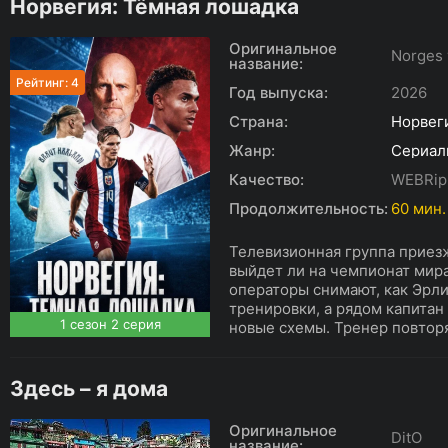
Норвегия: Тёмная лошадка
Оригинальное
Norges v
название:
Рейтинг: 4
Год выпуска:
2026
Страна:
Норвег
Жанр:
Сериал
Качество:
WEBRip
Продолжительность:
60 мин.
Телевизионная группа приезж
выйдет ли на чемпионат мира
операторы снимают, как Эрли
тренировки, а рядом капитан
1 сезон 2 серия
новые схемы. Тренер повторяе
Здесь – я дома
Оригинальное
DitO
название: