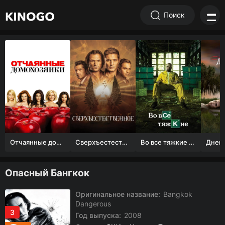
Поиск
Отчаянные домохозяйки (1 сезон)
Сверхъестественное
Во все тяжкие 1-5 сезон
Опасный Бангкок
Оригинальное название:
Bangkok
Dangerous
3
Год выпуска:
2008