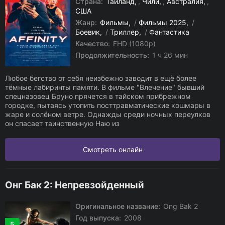
Страна:
Таиланд
,
Чили
,
Австралия
,
США
Жанр:
Фильмы
/
Фильмы 2025
/
Боевик
/
Триллер
/
Фантастика
Качество:
FHD (1080p)
Продолжительность:
1 ч 26 мин
Любое бегство от себя неизбежно заводит в ещё более
тёмные лабиринты памяти. В фильме "Влечение" бывший
спецназовец Бруно прячется в тайском прибрежном
городке, пытаясь утопить посттравматические кошмары в
жаре и солёном ветре. Однажды среди ночных переулков
он спасает таинственную Наю из
Смотреть онлайн
Онг Бак 2: Непревзойденный
Оригинальное название:
Ong Bak 2
Год выпуска:
2008
5