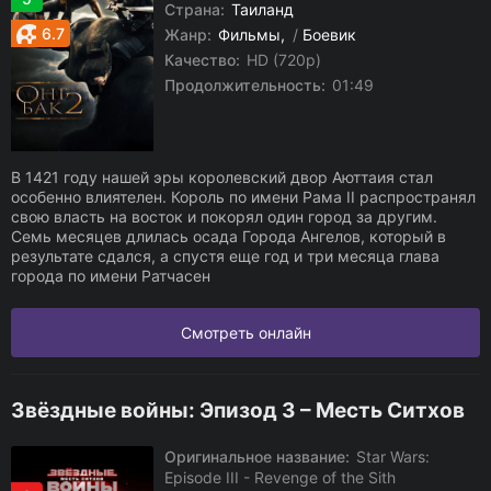
Страна:
Таиланд
6.7
Жанр:
Фильмы
/
Боевик
Качество:
HD (720p)
Продолжительность:
01:49
В 1421 году нашей эры королевский двор Аюттаия стал
особенно влиятелен. Король по имени Рама II распространял
свою власть на восток и покорял один город за другим.
Семь месяцев длилась осада Города Ангелов, который в
результате сдался, а спустя еще год и три месяца глава
города по имени Ратчасен
Смотреть онлайн
Звёздные войны: Эпизод 3 – Месть Ситхов
Оригинальное название:
Star Wars:
Episode III - Revenge of the Sith