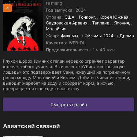
re meng
4
Год выпуска:
2024
Страна:
США
,
Гонконг
,
Корея Южная
,
Саудовская Аравия
,
Таиланд
,
Япония
,
Малайзия
Жанр:
Фильмы
/
Фильмы 2024
/
Драма
Качество:
WEB-DL
Продолжительность:
1 ч 40 мин
Глухой шорох зимних степей нередко ограняет характер
крепче любого учителя. В киноленте «Убить монгольскую
лошадь» это подтверждает Саин, живущий на пограничном
ранчо между Монголией и Китаем. Днём он чинит изгороди,
выводит жеребят на воду и собирает корм, а ночью
превращается в звезду конных шоу,
Смотреть онлайн
Азиатский связной