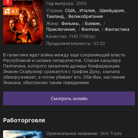
3
Год выпуска:
2005
Страна:
США
,
Италия
,
Швейцария
,
8.1
Таиланд
,
Великобритания
Жанр:
Фильмы
/
Боевик
/
Приключения
/
Фэнтези
/
Фантастика
Качество:
FHD (1080p)
Продолжительность:
02:20
В галактике идет война между еще сохраняющей власть
Республикой и силами сепаратистов. Спасая канцлера
Палпатина, которого захватили дроиды Конфедерации,
Энакин Скайуокер сражается с графом Дуку, сначала
обезоруживает, а потом убивает его. Оби-Ван, наставник
Энакина, обеспокоен таким поведением
Смотреть онлайн
Работорговля
Оригинальное название:
Skin Trade