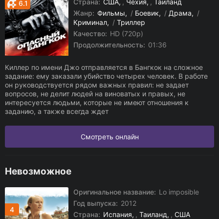
Страна:
США
,
Чехия
,
Таиланд
6.1
Жанр:
Фильмы
/
Боевик
/
Драма
/
Криминал
/
Триллер
Качество:
HD (720p)
Продолжительность:
01:36
Киллер по имени Джо отправляется в Бангкок на сложное
задание: ему заказали убийство четырех человек. В работе
он руководствуется рядом важных правил: не задает
вопросов, не делит людей на виноватых и правых, не
интересуется людьми, которые не имеют отношения к
заданию, а также всегда ждет
Смотреть онлайн
Невозможное
Оригинальное название:
Lo imposible
Год выпуска:
2012
4
Страна:
Испания
,
Таиланд
,
США