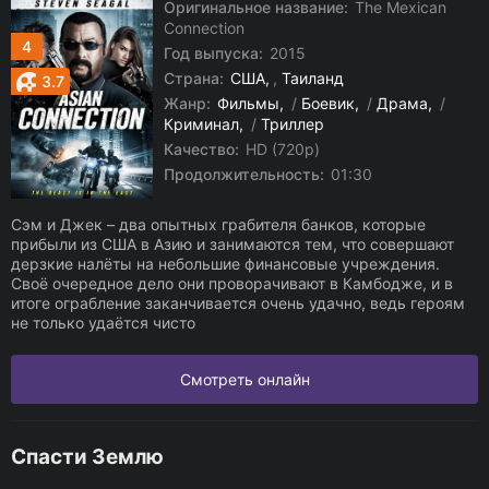
Оригинальное название:
The Mexican
Connection
4
Год выпуска:
2015
Страна:
США
,
Таиланд
3.7
Жанр:
Фильмы
/
Боевик
/
Драма
/
Криминал
/
Триллер
Качество:
HD (720p)
Продолжительность:
01:30
Сэм и Джек – два опытных грабителя банков, которые
прибыли из США в Азию и занимаются тем, что совершают
дерзкие налёты на небольшие финансовые учреждения.
Своё очередное дело они проворачивают в Камбодже, и в
итоге ограбление заканчивается очень удачно, ведь героям
не только удаётся чисто
Смотреть онлайн
Спасти Землю