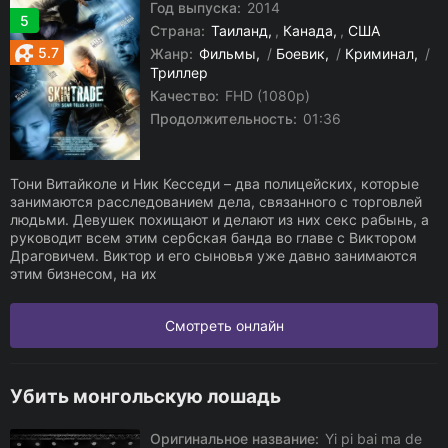
Год выпуска:
2014
5
Страна:
Таиланд
,
Канада
,
США
5.7
Жанр:
Фильмы
/
Боевик
/
Криминал
/
Триллер
Качество:
FHD (1080p)
Продолжительность:
01:36
Тони Витайколе и Ник Кесседи – два полицейских, которые
занимаются расследованием дела, связанного с торговлей
людьми. Девушек похищают и делают из них секс рабынь, а
руководит всем этим сербская банда во главе с Виктором
Драговичем. Виктор и его сыновья уже давно занимаются
этим бизнесом, на их
Смотреть онлайн
Убить монгольскую лошадь
Оригинальное название:
Yi pi bai ma de