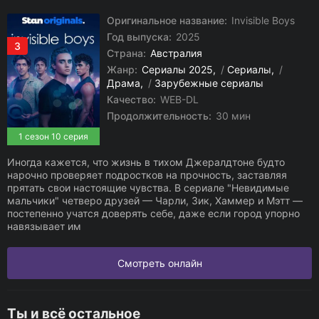
Оригинальное название:
Invisible Boys
Год выпуска:
2025
3
Страна:
Австралия
Жанр:
Сериалы 2025
/
Сериалы
/
Драма
/
Зарубежные сериалы
Качество:
WEB-DL
Продолжительность:
30 мин
1 сезон 10 серия
Иногда кажется, что жизнь в тихом Джералдтоне будто
нарочно проверяет подростков на прочность, заставляя
прятать свои настоящие чувства. В сериале "Невидимые
мальчики" четверо друзей — Чарли, Зик, Хаммер и Мэтт —
постепенно учатся доверять себе, даже если город упорно
навязывает им
Смотреть онлайн
Ты и всё остальное