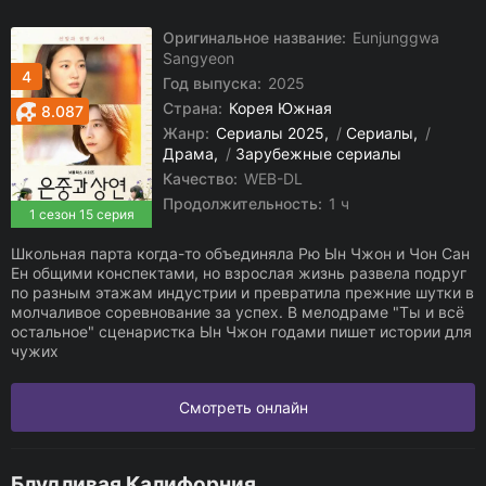
Оригинальное название:
Eunjunggwa
Sangyeon
4
Год выпуска:
2025
Страна:
Корея Южная
8.087
Жанр:
Сериалы 2025
/
Сериалы
/
Драма
/
Зарубежные сериалы
Качество:
WEB-DL
Продолжительность:
1 ч
1 сезон 15 серия
Школьная парта когда-то объединяла Рю Ын Чжон и Чон Сан
Ен общими конспектами, но взрослая жизнь развела подруг
по разным этажам индустрии и превратила прежние шутки в
молчаливое соревнование за успех. В мелодраме "Ты и всё
остальное" сценаристка Ын Чжон годами пишет истории для
чужих
Смотреть онлайн
Блудливая Калифорния