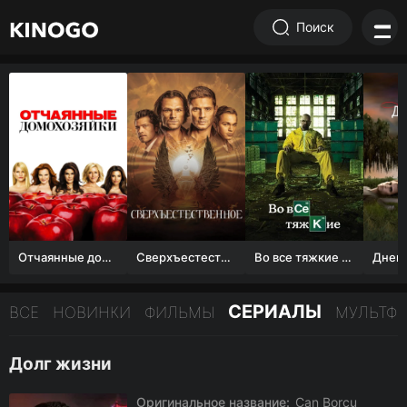
Поиск
Отчаянные домохозяйки (1 сезон)
Сверхъестественное
Во все тяжкие 1-5 сезон
СЕРИАЛЫ
ВСЕ
НОВИНКИ
ФИЛЬМЫ
МУЛЬТФ
Долг жизни
Оригинальное название:
Can Borcu