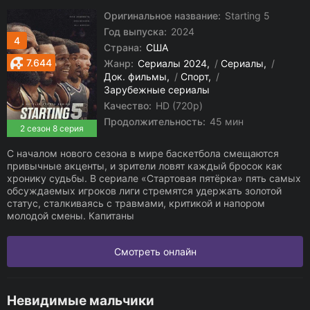
Оригинальное название:
Starting 5
Год выпуска:
2024
4
Страна:
США
7.644
Жанр:
Сериалы 2024
/
Сериалы
/
Док. фильмы
/
Спорт
/
Зарубежные сериалы
Качество:
HD (720p)
Продолжительность:
45 мин
2 сезон 8 серия
С началом нового сезона в мире баскетбола смещаются
привычные акценты, и зрители ловят каждый бросок как
хронику судьбы. В сериале «Стартовая пятёрка» пять самых
обсуждаемых игроков лиги стремятся удержать золотой
статус, сталкиваясь с травмами, критикой и напором
молодой смены. Капитаны
Смотреть онлайн
Невидимые мальчики