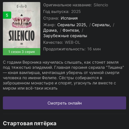
Оригинальное название:
Silencio
Год выпуска:
2025
5
Страна:
Испания
Жанр:
Сериалы 2025
/
Сериалы
/
Драма
/
Фэнтези
/
Зарубежные сериалы
Качество:
WEB-DL
Продолжительность:
16 мин
1 сезон 3 серия
С годами Вероника научилась слышать, как стонет земля
под тяжестью эпидемий. Главная героиня сериала "Тишина"
— юная вампирша, мечтающая уберечь от чумной смерти
человека по имени Фелипе. Сёстры собираются в
заброшенном монастыре и спорят, угаснуть ли вместе с
миром или всё-таки искать
Смотреть онлайн
Стартовая пятёрка