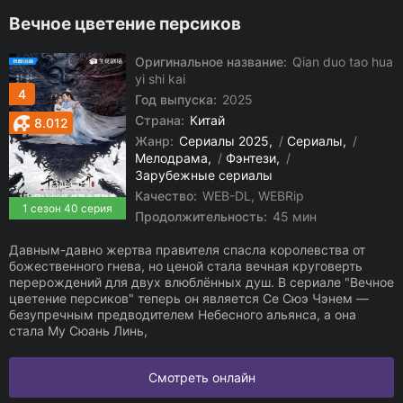
Вечное цветение персиков
Оригинальное название:
Qian duo tao hua
yi shi kai
4
Год выпуска:
2025
Страна:
Китай
8.012
Жанр:
Сериалы 2025
/
Сериалы
/
Мелодрама
/
Фэнтези
/
Зарубежные сериалы
Качество:
WEB-DL, WEBRip
1 сезон 40 серия
Продолжительность:
45 мин
Давным-давно жертва правителя спасла королевства от
божественного гнева, но ценой стала вечная круговерть
перерождений для двух влюблённых душ. В сериале "Вечное
цветение персиков" теперь он является Се Сюэ Чэнем —
безупречным предводителем Небесного альянса, а она
стала Му Сюань Линь,
Смотреть онлайн