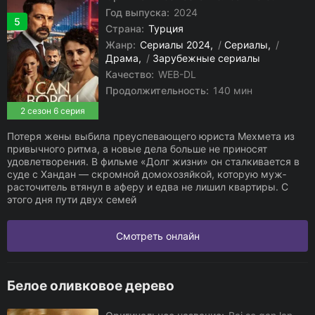
Год выпуска:
2024
5
Страна:
Турция
Жанр:
Сериалы 2024
/
Сериалы
/
Драма
/
Зарубежные сериалы
Качество:
WEB-DL
Продолжительность:
140 мин
2 сезон 6 серия
Потеря жены выбила преуспевающего юриста Мехмета из
привычного ритма, а новые дела больше не приносят
удовлетворения. В фильме «Долг жизни» он сталкивается в
суде с Хандан — скромной домохозяйкой, которую муж‐
расточитель втянул в аферу и едва не лишил квартиры. С
этого дня пути двух семей
Смотреть онлайн
Белое оливковое дерево