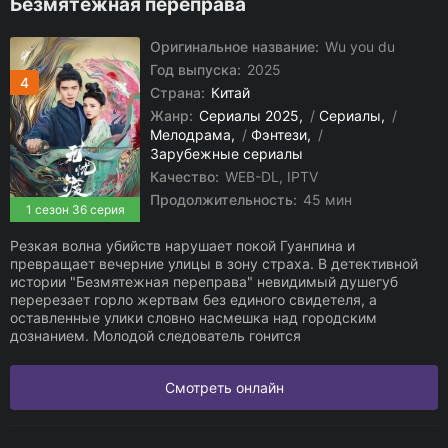
Безмятежная переправа
Оригинальное название:
Wu you du
Год выпуска:
2025
4
Страна:
Китай
Жанр:
Сериалы 2025
/
Сериалы
/
Мелодрама
/
Фэнтези
/
Зарубежные сериалы
Качество:
WEB-DL, IPTV
Продолжительность:
45 мин
1 сезон 36 серия
Резкая волна убийств нарушает покой Гуанпина и
превращает вечерние улицы в зону страха. В детективной
истории "Безмятежная переправа" невидимый душегуб
перерезает горло жертвам без единого свидетеля, а
оставленные улики словно насмешка над городским
дознанием. Молодой следователь гонится
Смотреть онлайн