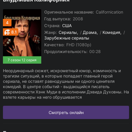
Оригинальное название:
Californication
Год выпуска:
2008
4
Страна:
США
8.1
Жанр:
Сериалы
/
Драма
/
Комедия
/
Зарубежные сериалы
Качество:
FHD (1080p)
Продолжительность:
00:28
7 сезон 12 серия
Неординарный сюжет, искрометный юмор, комичность и
трагизм ситуаций, в которые попадает главный герой
сериала, не оставят равнодушным ни одного ценителя
комедий. В центре событий - выдающийся писатель
современности Хэнк Муди в исполнении Дэвида Духовны. На
взлете карьеры на него обрушивается
Смотреть онлайн