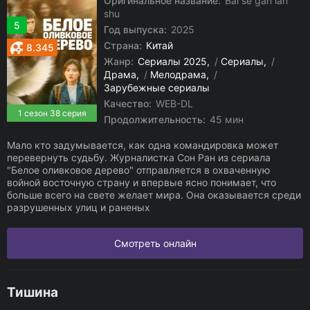
Оригинальное название:
Bai se gan lan
shu
5
Год выпуска:
2025
Страна:
Китай
8.345
Жанр:
Сериалы 2025
/
Сериалы
/
Драма
/
Мелодрама
/
Зарубежные сериалы
Качество:
WEB-DL
1 сезон 38 серия
Продолжительность:
45 мин
Мало кто задумывается, как одна командировка может
перевернуть судьбу. Журналистка Сон Ран из сериала
"Белое оливковое дерево" отправляется в охваченную
войной восточную страну и впервые ясно понимает, что
больше всего на свете желает мира. Она оказывается среди
разрушенных улиц и раненых
Смотреть онлайн
Тишина