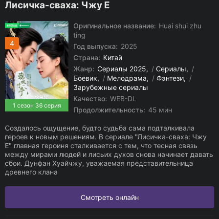
Лисичка-сваха: Чжу Е
Оригинальное название:
Huai shui zhu
ting
4
Год выпуска:
2025
Страна:
Китай
Жанр:
Сериалы 2025
/
Сериалы
/
Боевик
/
Мелодрама
/
Фэнтези
/
Зарубежные сериалы
Качество:
WEB-DL
1 сезон 36 серия
Продолжительность:
45 мин
Создалось ощущение, будто судьба сама подталкивала
героев к новым решениям. В сериале "Лисичка-сваха: Чжу
Е" главная героиня сталкивается с тем, что тесная связь
между мирами людей и лисьих духов снова начинает давать
сбои. Дунфан Хуайчжу, уважаемая представительница
древнего клана
Смотреть онлайн