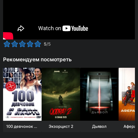
5
/5
Рекомендуем посмотреть
100 девчонок и одна в лифте
Экзорцист 2
Дьявол
Афера 