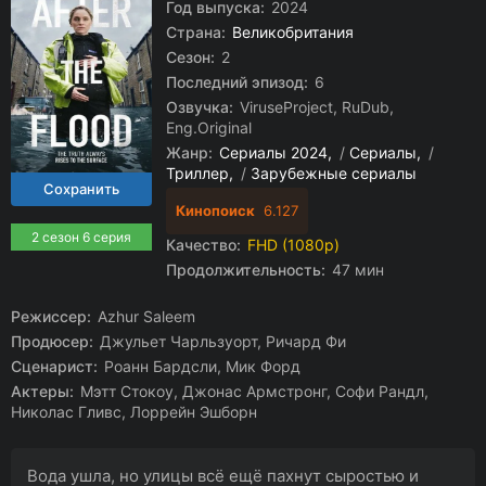
Год выпуска:
2024
Страна:
Великобритания
Сезон:
2
Последний эпизод:
6
Озвучка:
ViruseProject, RuDub,
Eng.Original
Жанр:
Сериалы 2024
/
Сериалы
/
Триллер
/
Зарубежные сериалы
Кинопоиск
6.127
2 сезон 6 серия
Качество:
FHD (1080p)
Продолжительность:
47 мин
Режиссер:
Azhur Saleem
Продюсер:
Джульет Чарльзуорт, Ричард Фи
Сценарист:
Роанн Бардсли, Мик Форд
Актеры:
Мэтт Стокоу, Джонас Армстронг, Софи Рандл,
Николас Гливс, Лоррейн Эшборн
Вода ушла, но улицы всё ещё пахнут сыростью и