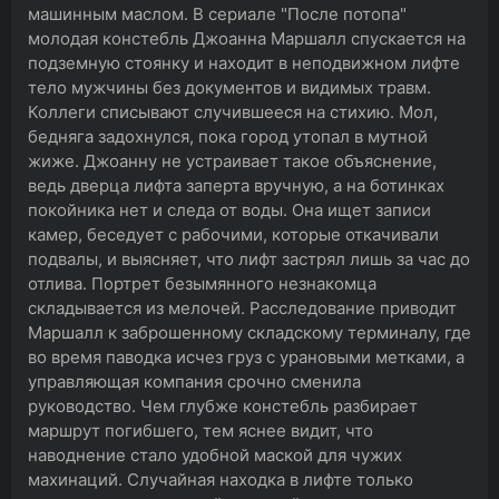
машинным маслом. В сериале "После потопа"
молодая констебль Джоанна Маршалл спускается на
подземную стоянку и находит в неподвижном лифте
тело мужчины без документов и видимых травм.
Коллеги списывают случившееся на стихию. Мол,
бедняга задохнулся, пока город утопал в мутной
жиже. Джоанну не устраивает такое объяснение,
ведь дверца лифта заперта вручную, а на ботинках
покойника нет и следа от воды. Она ищет записи
камер, беседует с рабочими, которые откачивали
подвалы, и выясняет, что лифт застрял лишь за час до
отлива. Портрет безымянного незнакомца
складывается из мелочей. Расследование приводит
Маршалл к заброшенному складскому терминалу, где
во время паводка исчез груз с урановыми метками, а
управляющая компания срочно сменила
руководство. Чем глубже констебль разбирает
маршрут погибшего, тем яснее видит, что
наводнение стало удобной маской для чужих
махинаций. Случайная находка в лифте только