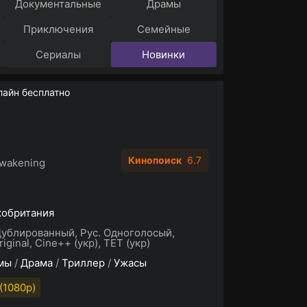
Документальные
Драмы
Приключения
Семейные
Сериалы
Новинки
лайн бесплатно
Кинопоиск
6.7
wakening
кобритания
Дублированный, Рус. Одноголосый,
iginal, Cine++ (укр), ТЕТ (укр)
мы
/
Драма
/
Триллер
/
Ужасы
(1080p)