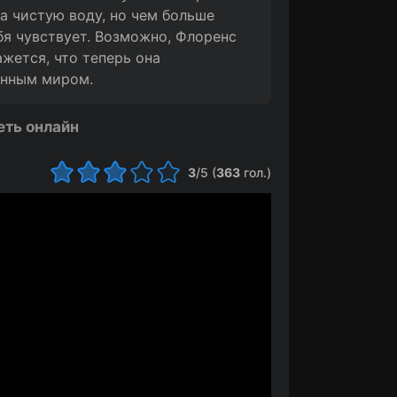
а чистую воду, но чем больше
бя чувствует. Возможно, Флоренс
жется, что теперь она
енным миром.
еть онлайн
3
/5 (
363
гол.)