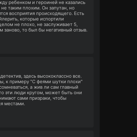
жду ребенком и героиней не казались
не таким плохим. Он запутан, но
ится восприятия происходящего. Есть
ойлерить, которые испортили
елом не плохо, не заслуживает 5,
м заново, то был бы негативный отзыв.
 детектив, здесь высококлассно все.
ы, к примеру "С феями шутки плохи"
сомневаться, а жив ли сам главный
кто эти люди кругом, может быть они
снимают сами призраки, чтобы
ся местами.