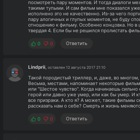
посмотреть пару моментов. И тогда диалоги ме
такими тупыми. И сам фильм мне показался уже 
исполнено это не качественно. Из-за чего порт
пару алогичных и глупых моментов, не буду сп
отношению к фильму. Особенно концовка. Но в ц
твердая 4. Если бы не решился пролистать филь
Ответить
0
0
Lindprii
,
оставлен 12 августа 2017 21:10
Такой породистый триллер, и, даже, во многом,
Весьма, местами, напоминает некоторые фильм
или "Шестое чувство". Когда начинаешь сильно 
герой или давно уже умер, или как бы умер. И 
все призраки. А кто я? А может, такие фильмы 
рассказать нам о себе? Смерть и жизнь меняют
Ответить
0
0