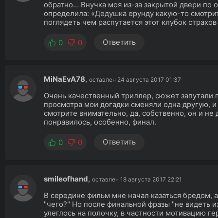
обратно… Внучка моя из-за закрытой двери по
определила: «Дедушка ерунду какую-то смотри
поглядеть чем распутается этот клубок страхов 
Ответить
0
0
MiNaEvA78
,
оставлен 24 августа 2017 01:37
Очень качественный триллер, сюжет запутали 
просмотра мои догадки сменяли одна другую, и
смотрите внимательно, да, собственно, он и не 
понравилось, особенно, финал.
Ответить
0
0
smileofhand
,
оставлен 18 августа 2017 22:21
В середине фильм мне начал казаться бредом, а
"чего?" Но после финальной фразы "не видеть их
улеглось на полочку, в частности мотивацию ге