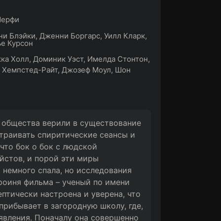
Мерфи
и Блэйки, Дженни Боргарс, Уилл Кларк,
е Курсон
ка Холл, Доминик Уэст, Имелда Стонтон,
 Хемпстед-Райт, Джозеф Моул, Шон
о общества верили в существование
страивать спиритические сеансы и
что бок о бок с людской
йстов, и порой эти миры
 немного спала, но исследования
роиня фильма – ученый по имени
птически настроена и уверена, что
 прибывает в загородную школу, где,
явления. Поначалу она совершенно