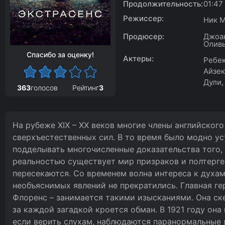
Продолжительность:
01:47
Режиссер:
Ник 
Продюсер:
Джоан
Оливь
Спасибо за оценку!
Актеры:
Ребек
Айзек
Дули,
363
голосов
Рейтинг
3
На рубеже XIX – XX веков многие члены английског
сверхъестественных сил. В то время было модно у
подделывать многочисленные доказательства того, 
реальностью существует мир призраков и полтерге
пересекаются. Со временем волна интереса к духам
необъяснимых явлений не прекратились. Главная ге
Флоренс – занимается такими изысканиями. Она ске
за каждой загадкой кроется обман. В 1921 году она
если верить слухам, наблюдаются паранормальные 