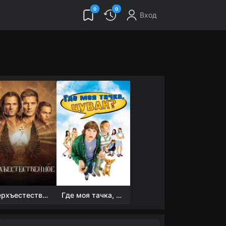
0
0
Вход
Сверхъестественное
Где моя тачка, чувак?