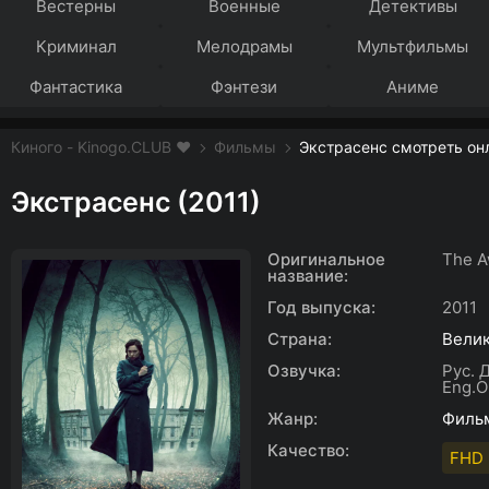
Вестерны
Военные
Детективы
Криминал
Мелодрамы
Мультфильмы
Фантастика
Фэнтези
Аниме
Киного - Kinogo.CLUB ❤️
Фильмы
Экстрасенс смотреть он
Экстрасенс (2011)
Оригинальное
The A
название:
Год выпуска:
2011
Страна:
Вели
Озвучка:
Рус. 
Eng.Or
Жанр:
Филь
Качество:
FHD 