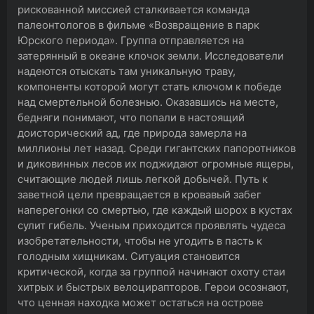
рискованной миссией сталкивается команда
палеонтологов в фильме «Возвращение в парк
Юрского периода». Группа отправляется на
затерянный в океане клочок земли. Исследователи
надеются отыскать там уникальную траву,
компоненты которой могут стать ключом к победе
над смертельной болезнью. Оказавшись на месте,
бедняги понимают, что попали в настоящий
доисторический ад, где природа замерла на
миллионы лет назад. Среди гигантских папоротников
и диковинных лесов их поджидают огромные ящеры,
считающие людей лишь легкой добычей. Путь к
заветной цели превращается в кровавый забег
наперегонки со смертью, где каждый шорох в кустах
сулит гибель. Ученым приходится проявлять чудеса
изобретательности, чтобы не угодить в пасть к
голодным хищникам. Ситуация становится
критической, когда за группой начинают охоту стаи
хитрых и быстрых велоцирапторов. Герои осознают,
что ценная находка может остаться на острове