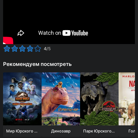
4
/5
Рекомендуем посмотреть
Мир Юрского периода: Лагерь Мелового периода
Динозавр
Парк Юрского периода 2: Затерянный мир
Гол