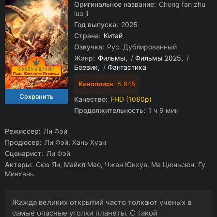
Оригинальное название:
Chong fan zhu
luo ji
Год выпуска:
2025
Страна:
Китай
Озвучка:
Рус. Дублированный
Жанр:
Фильмы
/
Фильмы 2025
/
Боевик
/
Фантастика
Кинопоиск
5.645
Качество:
FHD (1080p)
Продолжительность:
1 ч 9 мин
Режиссер:
Ли Фэй
Продюсер:
Ли Фэй, Хань Хуан
Сценарист:
Ли Фэй
Актеры:
Сюэ Ян, Майкл Мао, Чжан Юнхуа, Ма Цюньсюн, Гу
Минхань
Жажда великих открытий часто толкают ученых в
самые опасные уголки планеты. С такой