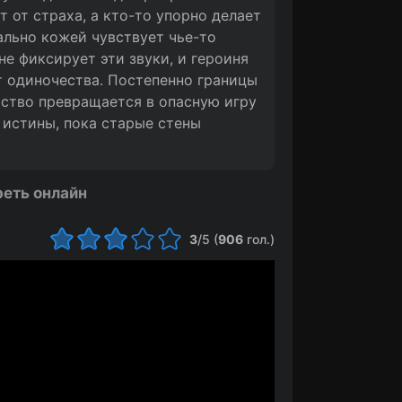
 от страха, а кто-то упорно делает
вально кожей чувствует чье-то
не фиксирует эти звуки, и героиня
от одиночества. Постепенно границы
ство превращается в опасную игру
 истины, пока старые стены
еть онлайн
3
/5 (
906
гол.)