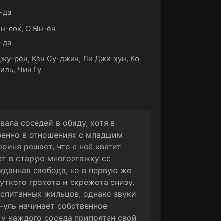
-да
н-сок, О Ын-ён
-да
жу-рён, Кён Су-джин, Ли Джи-хун, Ко
иль, Чин Гу
авала соседей в обиду, хотя в
бенно в отношениях с младшим
иня решает, что с неё хватит
ет в старую многоэтажку со
жданная свобода, но в первую же
уткого грохота и скрежета снизу.
оспитанных жильцов, однако звуки
-уль начинает собственное
 у каждого соседа припрятан свой