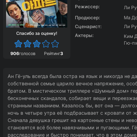
Режиссер:
Ли Ру
Продюсер:
Ма До
Сценарист:
Ли Ру
Спасибо за оценку!
Актеры:
Ким Д
Гю-пх
906
голосов
Рейтинг
3
Ан Гё-уль всегда была остра на язык и никогда не д
собственной семье царило вечное напряжение, осо
братом. В мистическом триллере «Шумный дом» геро
бесконечных скандалов, собирает вещи и переезжа
странным названием. Казалось бы, вот она — долго
ночь в четыре утра её подбрасывает с кровати от ж
Сначала девушка грешит на картонные стены и нев
становятся всё более навязчивыми и пугающими. Гё
расследование и быстро понимает, что в этом доме