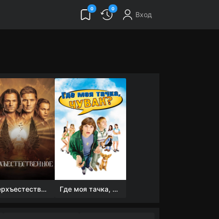
0
0
Вход
Сверхъестественное
Где моя тачка, чувак?