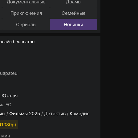
Документальные
Драмы
Приключения
Семейные
Сериалы
Новинки
нлайн бесплатно
uapateu
я Южная
ма УС
мы
/
Фильмы 2025
/
Детектив
/
Комедия
(1080p)
7 мин