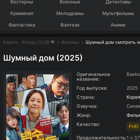
Вестерны
Военные
Детективы
Криминал
Мелодрамы
Мультфильмы
Фантастика
Фэнтези
Аниме
Киного - Kinogo.CLUB ❤️
Фильмы
Шумный дом смотреть о
Шумный дом (2025)
Оригинальное
Baeks
название:
Год выпуска:
2025
Страна:
Коре
Озвучка:
Сине
Жанр:
Филь
Качество:
FHD 
Продолжительность:
1 ч 3