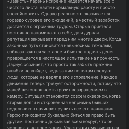
«Зависть» парень искренне надеется начать все с
чистого листа, найти нормальную работу и просто
спокойно жить. Однако реальность оказывается
гораздо суровее его ожиданий, а честный заработок
достается с огромным трудом. Старые приятели
постоянно напоминают о себе, да и дурная
репутация закрывает перед ним многие двери. Когда
законный путь становится невыносимо тяжелым,
соблазн взяться за старое и быстро поднять денег
превращается в настоящее испытание на прочность.
Дариус осознает, что просто так забыть прежние
ошибки не выйдет, ведь за ним по пятам следуют
люди, которые не верят в его исправление. Каждое
движение теперь требует осторожности, потому что
малейшая оплошность грозит возвращением в
камеру. Ситуация становится совсем скверной, когда
старые долги и откровенная неприязнь бывших
подельников начинают рушить все его начинания.
Герою приходится буквально биться за право быть
другим, постоянно доказывая всем вокруг, что он
человек, а не преступник. Удастся ли ему вырваться