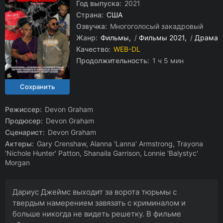
Год выпуска:
2021
Страна:
США
Озвучка:
Многоголосый закадровый
Жанр:
Фильмы
/
Фильмы 2021
/
Драма
Качество:
WEB-DL
Продолжительность:
1 ч 5 мин
Режиссер:
Devon Graham
Продюсер:
Devon Graham
Сценарист:
Devon Graham
Актеры:
Gary Crenshaw, Alanna 'Lanna' Armstrong, Trayona
'Nichole Hunter' Patton, Shanaila Garrison, Lonnie 'Balystyc'
Morgan
Дариус Джеймс выходит за ворота тюрьмы с
твердым намерением завязать с криминалом и
больше никогда не видеть решетку. В фильме