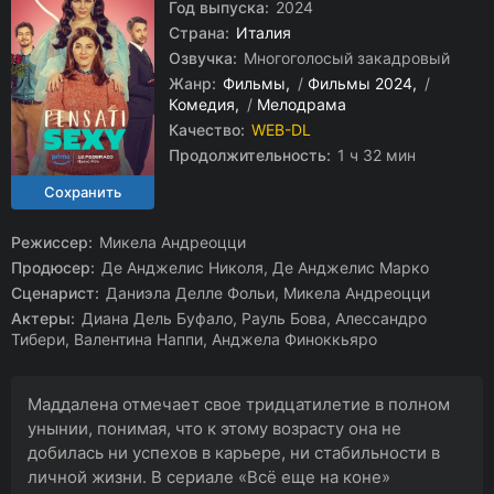
Год выпуска:
2024
Страна:
Италия
Озвучка:
Многоголосый закадровый
Жанр:
Фильмы
/
Фильмы 2024
/
Комедия
/
Мелодрама
Качество:
WEB-DL
Продолжительность:
1 ч 32 мин
Режиссер:
Микела Андреоцци
Продюсер:
Де Анджелис Николя, Де Анджелис Марко
Сценарист:
Даниэла Делле Фольи, Микела Андреоцци
Актеры:
Диана Дель Буфало, Рауль Бова, Алессандро
Тибери, Валентина Наппи, Анджела Финоккьяро
Маддалена отмечает свое тридцатилетие в полном
унынии, понимая, что к этому возрасту она не
добилась ни успехов в карьере, ни стабильности в
личной жизни. В сериале «Всё еще на коне»