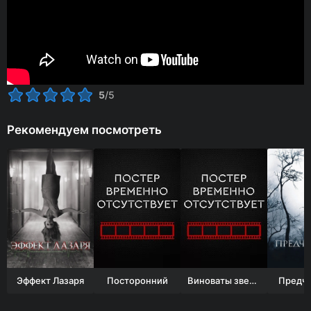
5
/5
Рекомендуем посмотреть
Эффект Лазаря
Посторонний
Виноваты звезды
Предчу