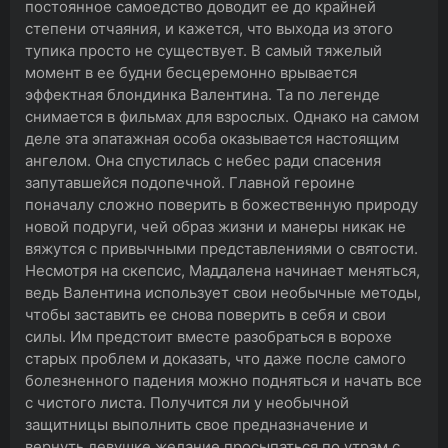
постоянное самоедство доводит ее до крайней
степени отчаяния, и кажется, что выхода из этого
тупика просто не существует. В самый тяжелый
момент в ее будни бесцеремонно врывается
эффектная блондинка Валентина. Та по легенде
снимается в фильмах для взрослых. Однако на самом
деле эта эпатажная особа оказывается настоящим
ангелом. Она спустилась с небес ради спасения
запутавшейся подопечной. Главной героине
поначалу сложно поверить в божественную природу
новой подруги, чей образ жизни и манеры никак не
вяжутся с привычными представлениями о святости.
Несмотря на скепсис, Маддалена начинает меняться,
ведь Валентина использует свои необычные методы,
чтобы заставить ее снова поверить в себя и свои
силы. Им предстоит вместе разобраться в ворохе
старых проблем и доказать, что даже после самого
болезненного падения можно подняться и начать все
с чистого листа. Получится ли у необычной
защитницы выполнить свое предназначение и
вернуть девушке желание просыпаться по утрам с