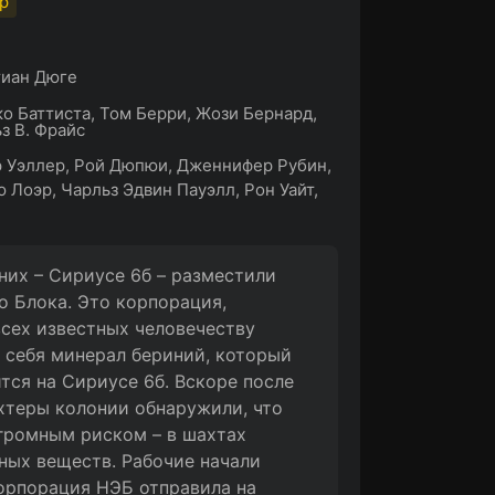
p
тиан Дюге
о Баттиста, Том Берри, Жози Бернард,
з В. Фрайс
 Уэллер, Рой Дюпюи, Дженнифер Рубин,
 Лоэр, Чарльз Эдвин Пауэлл, Рон Уайт,
них – Сириусе 6б – разместили
 Блока. Это корпорация,
сех известных человечеству
 себя минерал бериний, который
тся на Сириусе 6б. Вскоре после
хтеры колонии обнаружили, что
громным риском – в шахтах
ных веществ. Рабочие начали
корпорация НЭБ отправила на