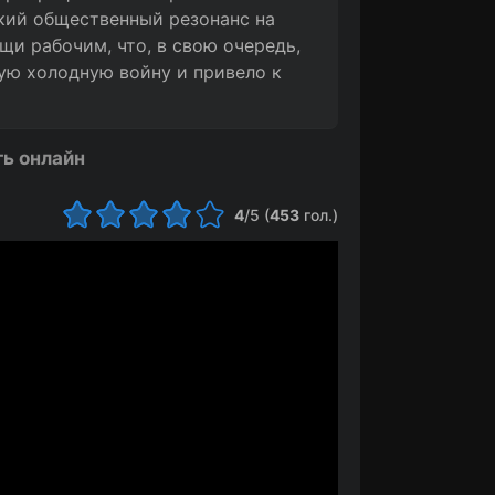
кий общественный резонанс на
щи рабочим, что, в свою очередь,
ую холодную войну и привело к
ть онлайн
4
/5 (
453
гол.)