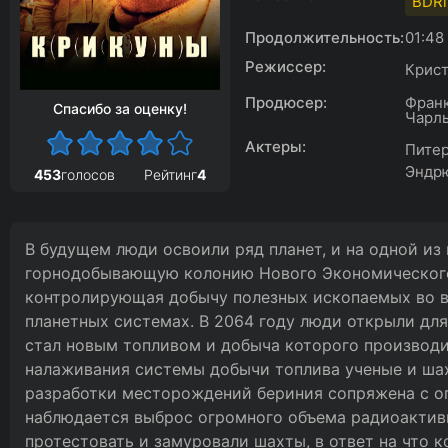
BDRi
Продолжительность:
01:48
Режиссер:
Крис
Продюсер:
Франк
Спасибо за оценку!
Чарль
Актеры:
Питер
Эндрю
453
голосов
Рейтинг
4
В будущем люди освоили ряд планет, и на одной из 
горнодобывающую колонию Нового Экономического
контролирующая добычу полезных ископаемых во в
планетных системах. В 2064 году люди открыли для
стал новым топливом и добыча которого производи
налаживания системы добычи топлива ученые и ша
разработки месторождений бериния сопряжена с о
наблюдается выброс огромного объема радиоактив
протестовать и замуровали шахты, в ответ на что 