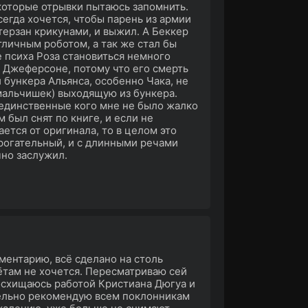
которые отрывки пытаюсь запомнить.
егда хочется, чтобы парень из армии
ерзан крикунами, и выжил. А Беккер
отличным роботом, а так же стал бы
е психа Роза становиться немного
 о Джеферсоне, потому что его смерть
 бункера Альянса, особенно Чака, не
мальчишек) выходящую из бункера.
 единственные кого мне не было жалко
м был снят по книге, и если не
ается от оригинала, то в целом это
трогательный, и с длинными речами
чно заслужил.
ентарию, всё сделано на столь
ётам не хочется. Пересматриваю сей
осхищаюсь работой Кристиана Дюгуа и
ятельно рекомендую всем поклонникам