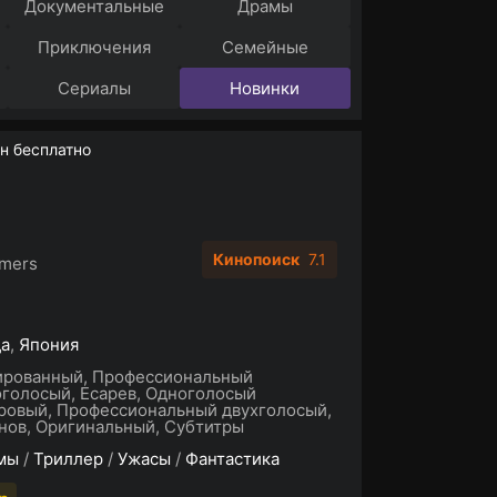
Документальные
Драмы
Приключения
Семейные
Сериалы
Новинки
н бесплатно
Кинопоиск
7.1
mers
да
,
Япония
ированный, Профессиональный
голосый, Есарев, Одноголосый
ровый, Профессиональный двухголосый,
нов, Оригинальный, Субтитры
мы
/
Триллер
/
Ужасы
/
Фантастика