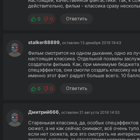
настоящей, качественной фантастики. Так, к с
действительно, фильм - классика сразу несколь
Ответить
0
0
stalker88899
,
оставлен 13 декабря 2016 19:43
Фильм смотрится на одном дыхании, одно из лу
настоящая классика. Отдельной похвалы заслужи
создатели фильма. Как, при минимуме бюджета
спецэффектов, они смогли создать классику на 
именно этот факт радует больше всего. 10 балло
Ответить
0
0
Дмитрий666
,
оставлен 21 августа 2016 14:53
Старенькая классика, да, особых спецэффектов н
сюжет, а не как сейчас снимают, всё очень тупо
если нет сюжета, все это смотреть не интересно
детства, которую, за отсутствием нормальных 