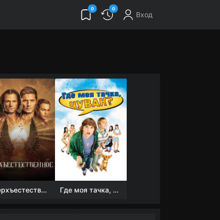
0
0
Вход
Сверхъестественное
Где моя тачка, чувак?