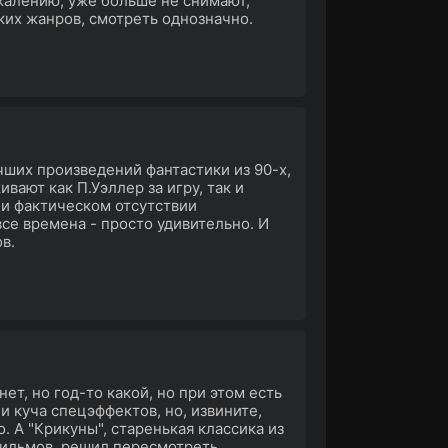
ожалению, уже больше не снимают,
ких жанров, смотреть однозначно.
чших произведений фантастики из 90-х,
вают как П.Уэллер за игру, так и
 и фактическом отсутствии
все времена - просто удивительно. И
в.
ет, но год-то какой, но при этом есть
 и куча спецэффектов, но, извините,
. А "Крикуны", старенькая классика из
фильмов, решил пересмотреть.