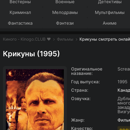
Вестерны
Военные
Детективы
Криминал
Мелодрамы
Мультфильмы
Фантастика
Фэнтези
Аниме
Киного - Kinogo.CLUB ❤️
Фильмы
Крикуны смотреть онлай
Крикуны (1995)
Оригинальное
Screa
название:
Год выпуска:
1995
Страна:
Кана
Озвучка:
Дубл
много
закад
Визгу
Жанр:
Филь
Качество: