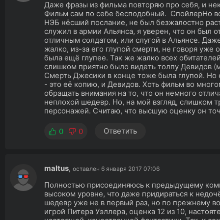
Даже фразы из фильма повторяю про себя, и не
Фильм сам по себе бесподобный. СпойлерНо вс
НЭБ нёсший послание, не был безжалостно раст
служил в армии Альянса, я уверен, что он был 
отличным солдатом, или слугой в Альянсе. Даж
жалко, из-за его глупой смерти, не говоря уже
была ещё глупее. Так же жалко всех обитателей
слишком приятно было видеть толпу Девидов (
Смерть Джесики в конце тоже была глупой. Но
- это её копию, и Девидов. Хоть фильм во много
обращать внимания на то, что он немного отлич
неплохой шедевр. Но, на мой взгляд, слишком 
персонажей. Считаю, что высшую оценку он то
Ответить
0
0
maltus
,
оставлен 6 января 2017 07:06
Полностью присоединяюсь к предыдущему комм
высоком уровне, что даже придираться к недоч
шедевр уже не в первый раз, но по прежнему в
игрой Питера Уэллера, оценка 12 из 10, насто