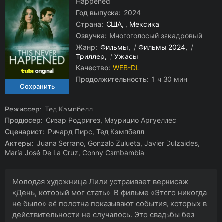
Happened
Год выпуска:
2024
Страна:
США
,
Мексика
Озвучка:
Многоголосый закадровый
Жанр:
Фильмы
/
Фильмы 2024
/
Триллер
/
Ужасы
Качество:
WEB-DL
Продолжительность:
1 ч 30 мин
Режиссер:
Тед Кэмпбелл
Продюсер:
Сизар Родригез, Маурицио Аргуеллес
Сценарист:
Ричард Пирс, Тед Кэмпбелл
Актеры:
Juana Serrano, Gonzalo Zulueta, Javier Dulzaides,
María José De La Cruz, Conny Cambambia
Молодая художница Лили устраивает вернисаж
«День, который мог стать». В фильме «Этого никогда
не было» её полотна показывают события, которых в
действительности не случалось. Это свадьбы без