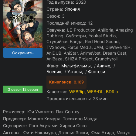
Год выпуска:
2020
Страна:
Япония
Сезон:
3
Последний эпизод:
12
Озвучка:
LE-Production, Anilibria, Amazing
Dubbing, Субтитры, Youkai Studio,
Студийная Банда, Red Head Sound,
TVShows, Force Media, JAM, OnWave 18+,
AniDUB, AniStar, AnimeVost, Dream Cast,
AniBaza, SHIZA Project, Crunchyroll
Жанр:
Мультфильмы
/
Аниме
/
Боевик
/
Ужасы
/
Фэнтези
Кинопоиск
8.189
3 сезон 12 серия
Качество:
WEBRip, WEB-DL, BDRip
Продолжительность:
23 мин
Режиссер:
Юи Умэмото, Пак Сон-ху
Продюсер:
Макото Кимура, Тосихиро Маэда
Сценарист:
Гэгэ Акутами, Хироси Сэко
Актеры:
Юити Накамура, Дзюнъя Эноки, Юма Утида, Мицуо