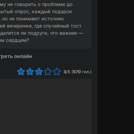
му не говорить о проблеме до
рытый опрос, каждый подарок
, но не понимают источник
й вечеринке, где случайный тост
елятся ли подруги, что важнее —
тым сердцем?
треть онлайн
3
/5 (
570
гол.)