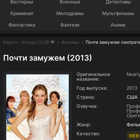
Вестерны
Военные
Детективы
Криминал
Мелодрамы
Мультфильмы
Фантастика
Фэнтези
Аниме
Киного - Kinogo.CLUB ❤️
Фильмы
Почти замужем смотреть
Почти замужем (2013)
Оригинальное
Nearl
название:
Год выпуска:
2013
Страна:
США
Озвучка:
Проф
Профе
Ориг
Жанр:
Филь
Качество:
WEB