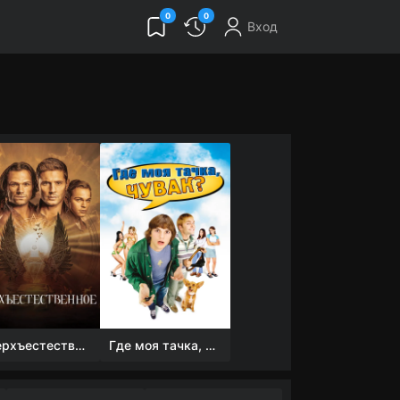
0
0
Вход
Сверхъестественное
Где моя тачка, чувак?