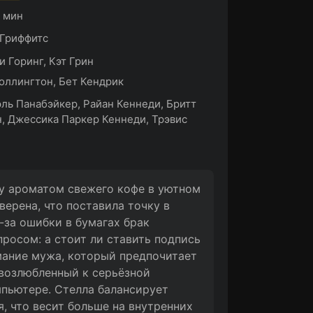
0 мин
 Гриффитс
 Горинг, Кэт Грин
оллингтон, Бет Кендрик
ль Панабэйкер, Райан Кеннеди, Бритт
, Джессика Паркер Кеннеди, Трэвис
лу ароматом свежего кофе в уютном
ерена, что поставила точку в
з-за ошибки в бумагах брак
росом: а стоит ли ставить подпись
мание мужа, который предпочитает
 возлюбленный к серьёзной
мпьютере. Стелла балансирует
, что весит больше на внутренних