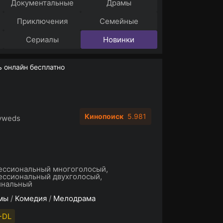
Документальные
Драмы
Приключения
Семейные
Сериалы
Новинки
 онлайн бесплатно
Кинопоиск
5.981
yweds
ессиональный многоголосый,
ссиональный двухголосый,
инальный
мы
/
Комедия
/
Мелодрама
-DL