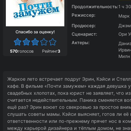
Продолжительность:
1 ч 3
Режиссер:
Марк
Продюсер:
Джэми
Спасибо за оценку!
Сценарист:
Ори У
Актеры:
Даниэ
Ирвин
570
голосов
Рейтинг
3
Милн
Жаркое лето встречает подруг Эрин, Кэйси и Стел
кафе. В фильме «Почти замужем» каждая девушка ув
свадебных хлопотах, пока юрист не заявляет, что и
считается недействительным. Паника сменяется воп
ещё раз? Эрин воюет со свекровью за простое вни
слушать советы мамы. Кэйси выясняет, готов ли её
ответственности или по-прежнему прячет нос в ко
между карьерой дизайнера и тёплым домом, не зная