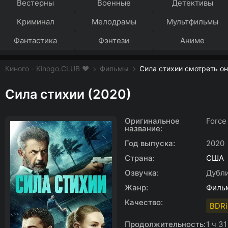
Вестерны
Военные
Детективы
Криминал
Мелодрамы
Мультфильмы
Фантастика
Фэнтези
Аниме
Киного - Kinogo.CLUB ❤️
Фильмы
Сила стихии смотреть о
Сила стихии (2020)
Оригинальное
Force
название:
Год выпуска:
2020
Страна:
США
Озвучка:
Дубл
Жанр:
Филь
Качество:
BDRi
Продолжительность:
1 ч 3