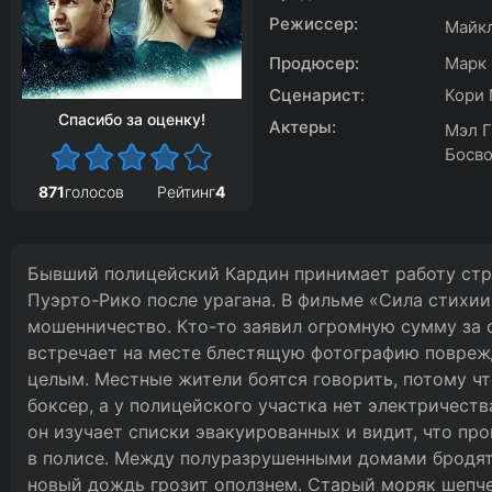
Режиссер:
Майк
Продюсер:
Марк 
Сценарист:
Кори
Спасибо за оценку!
Актеры:
Мэл Г
Босво
871
голосов
Рейтинг
4
Бывший полицейский Кардин принимает работу стра
Пуэрто-Рико после урагана. В фильме «Сила стихи
мошенничество. Кто-то заявил огромную сумму за 
встречает на месте блестящую фотографию поврежд
целым. Местные жители боятся говорить, потому ч
боксер, а у полицейского участка нет электричест
он изучает списки эвакуированных и видит, что про
в полисе. Между полуразрушенными домами бродят
новый дождь грозит оползнем. Старый моряк шепче