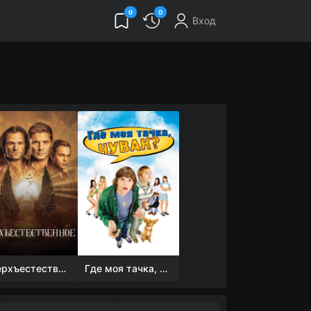
0
0
Вход
Сверхъестественное
Где моя тачка, чувак?