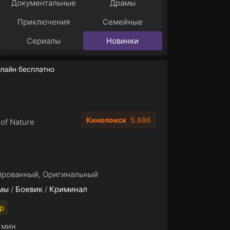
Документальные
Драмы
Приключения
Семейные
Сериалы
Новинки
нлайн бесплатно
Кинопоиск
5.886
 of Nature
ированный, Оригинальный
мы
/
Боевик
/
Криминал
p
1 мин