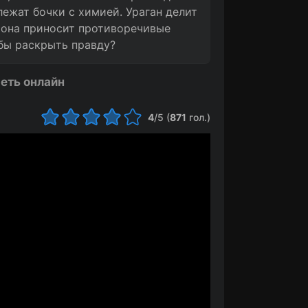
лежат бочки с химией. Ураган делит
дрона приносит противоречивые
обы раскрыть правду?
еть онлайн
4
/5 (
871
гол.)