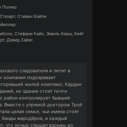
л Полиш
Стюарт, Стивен Бэйли
 Миллер
ибсон, Стефани Кайо, Эмиль Хирш, Кейт
рт, Дэвид Зайас
хового следователя и летит в
и» компания подозревает
сгоревший жилой комплекс. Кардин
ений, но здание стоит почти
то район контролирует бывший
ва. Вместе с упрямой доктором Трой
пала целая семья, чьи имена стоят
 банды мародёров, и каждый
т, что ночью слышал взрывы до