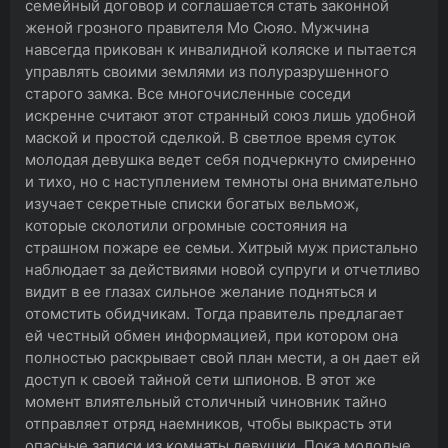
семейный договор и соглашается стать законной
женой грозного правителя Мо Сюяо. Мужчина
навсегда прикован к инвалидной коляске и пытается
управлять своими землями из полуразрушенного
старого замка. Все многочисленные соседи
искренне считают этот странный союз лишь удобной
маской и простой сделкой. В светлое время суток
молодая девушка ведет себя подчеркнуто смиренно
и тихо, но с наступлением темноты она внимательно
изучает секретные списки богатых вельмож,
которые сколотили огромные состояния на
страшном пожаре ее семьи. Хитрый муж пристально
наблюдает за действиями новой супруги и отчетливо
видит в ее глазах сильное желание подняться и
отомстить обидчикам. Тогда правитель предлагает
ей честный обмен информацией, при котором она
полностью раскрывает свой план мести, а он дает ей
доступ к своей тайной сети шпионов. В этот же
момент влиятельный столичный чиновник тайно
отправляет отряд наемников, чтобы выкрасть эти
опасные записи из комнаты девушки. Пока молодые