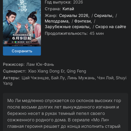
Год выпуска:
2026
Страна:
Китай
Жанр:
Сериалы 2026
/
Сериалы
/
Мелодрама
/
Фэнтези
/
Зарубежные сериалы
/
Скоро на сайте
Продолжительность:
45 мин
Режиссер:
Лам Юк-Фань
Сценарист:
Xiao Xiang Dong Er, Qing Feng
Актеры:
Цай Чжэнцзе, Бай Лу, Линь Мужань, Чэн Лэй, Shuyi
Yang
Мо Ли медленно спускается со склонов высоких гор
после восьми долгих лет вынужденного изгнания и
бережно несет в руках темный пепел своего
сожженного родного дома. В сериале «Мо Ли»
главная героиня решает до конца исполнить старый