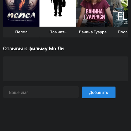
Пепел
Помнить
Ванина Гуарраси
После 
Отзывы к фильму Мо Ли
Добавить