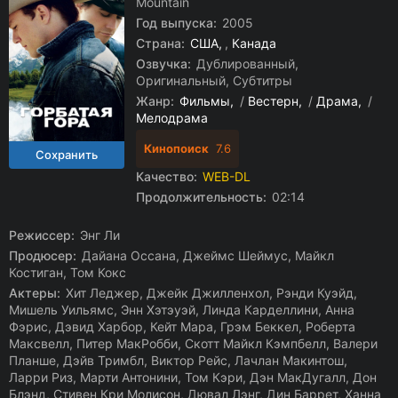
Mountain
Год выпуска:
2005
Страна:
США
,
Канада
Озвучка:
Дублированный,
Оригинальный, Субтитры
Жанр:
Фильмы
/
Вестерн
/
Драма
/
Мелодрама
Кинопоиск
7.6
Качество:
WEB-DL
Продолжительность:
02:14
Режиссер:
Энг Ли
Продюсер:
Дайана Оссана, Джеймс Шеймус, Майкл
Костиган, Том Кокс
Актеры:
Хит Леджер, Джейк Джилленхол, Рэнди Куэйд,
Мишель Уильямс, Энн Хэтэуэй, Линда Карделлини, Анна
Фэрис, Дэвид Харбор, Кейт Мара, Грэм Беккел, Роберта
Максвелл, Питер МакРобби, Скотт Майкл Кэмпбелл, Валери
Планше, Дэйв Тримбл, Виктор Рейс, Лачлан Макинтош,
Ларри Риз, Марти Антонини, Том Кэри, Дэн МакДугалл, Дон
Блэнд, Стивен Кри Молисон, Дювал Лэнг, Дин Баррет, Ханна