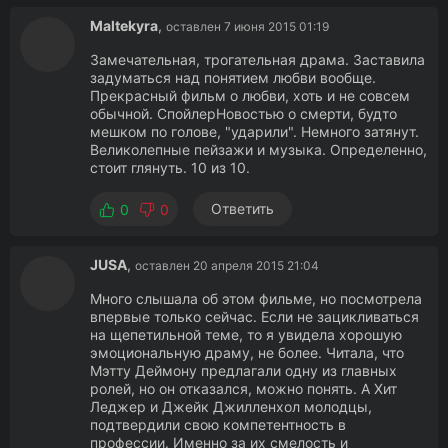
Maltekyra
,
оставлен 7 июня 2015 01:19
Замечательная, трогательная драма. Заставила
задуматься над понятием любви вообще.
Прекрасный фильм о любви, хоть и не совсем
обычной. СпойлерНовостью о смерти, будто
мешком по голове, "ударили". Немного затянут.
Великолепные пейзажи и музыка. Определенно,
стоит глянуть. 10 из 10.
Ответить
0
0
JUSA
,
оставлен 20 апреля 2015 21:04
Много слышала об этом фильме, но посмотрела
впервые только сейчас. Если не зацикливаться
на щепетильной теме, то я увидела хорошую
эмоциональную драму, не более. Читала, что
Мэтту Деймону предлагали одну из главных
ролей, но он отказался, можно понять. А Хит
Леджер и Джейк Джилленхол молодцы,
подтвердили свою компетентность в
профессии. Именно за их смелость и