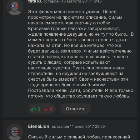
tata18
,
оставлен 16 августа 2017 16:46
Этот фильм меня немного удивил. Перед
просмотром не прочитала описание, фильм
начала смотреть как картину о любви.
Красивые горные пейзажи завораживают,
ждала появление девушки, но не тут то было... В
момент первого с*кса главных героев я даже
нажала на стоп. Но все же интерес, что же
будет дальше, взял верх. Фильм действительно
о такой любви, которая на всю жизнь. Тяжело
судить о людях, которые испытывают
настоящие чувства. Пусть они ломают наши
стереотипы, но неужели не заслуживают на
счастье быть вместе?! Своим несчастьем эти
люди приносят боль своим близким.
Пострадали жены, дети, родители. И все только
потому, что общество осуждает такую любовь.
Ответить
0
0
ElenaLion
,
оставлен 11 июля 2017 22:29
Сильный фильм о сильной любви, пронесенной