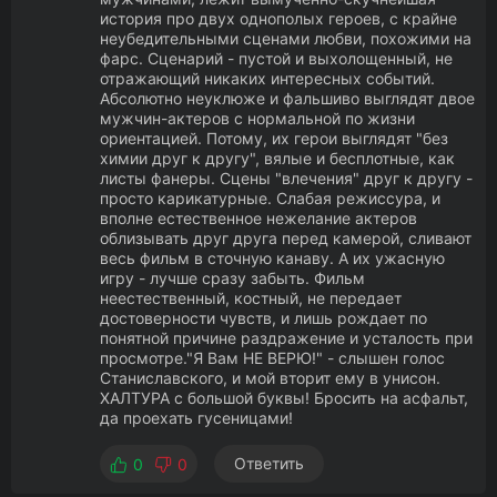
история про двух однополых героев, с крайне
неубедительными сценами любви, похожими на
фарс. Сценарий - пустой и выхолощенный, не
отражающий никаких интересных событий.
Абсолютно неуклюже и фальшиво выглядят двое
мужчин-актеров с нормальной по жизни
ориентацией. Потому, их герои выглядят "без
химии друг к другу", вялые и бесплотные, как
листы фанеры. Сцены "влечения" друг к другу -
просто карикатурные. Слабая режиссура, и
вполне естественное нежелание актеров
облизывать друг друга перед камерой, сливают
весь фильм в сточную канаву. А их ужасную
игру - лучше сразу забыть. Фильм
неестественный, костный, не передает
достоверности чувств, и лишь рождает по
понятной причине раздражение и усталость при
просмотре."Я Вам НЕ ВЕРЮ!" - слышен голос
Станиславского, и мой вторит ему в унисон.
ХАЛТУРА с большой буквы! Бросить на асфальт,
да проехать гусеницами!
Ответить
0
0