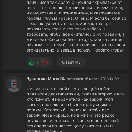
длившиеся так долго, с нуждой скрываться от
всех... это тяжело. Проникаешься и симпатией,
и сочувствием, и пониманием, и уважением к
героям. Фильм красив. Очень. И если бы сейчас
гомосексуалисты не стремились так яро
показывать всем и вся свою любовь и
требовать, чтобы все считались с их правами, а
жили бы себе спокойно, тихо, оставляя личное
личным, то к ним бы не относились так погано и
отрицательно. 5 звезд в пользу "Горбатой горы".
Ответить
0
0
Rykunova.Maria24
,
оставлен 26 марта 2016 14:02
Фильм о настоящей не угасающей любви,
длящейся десятилетиями, любви которую мало
кто поймет. Я не заметила как закончился
фильм, настолько он был интригующим и
легким. Хотелось бы конечно, чтобы все
закончилось хорошо, но в жизни это редко
случается, и от этого-то фильм и интересный -
его сделали по-настоящему жизненным и
вполне реальным.