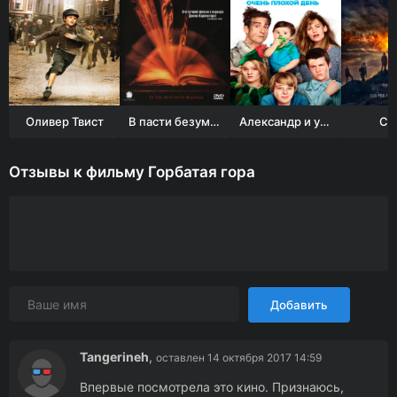
Оливер Твист
В пасти безумия
Александр и ужасный, кошмарный, нехороший, очень плохой день
Со
Отзывы к фильму Горбатая гора
Добавить
Tangerineh
,
оставлен 14 октября 2017 14:59
Впервые посмотрела это кино. Признаюсь,