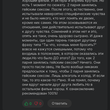
Хороший фильм. И актёры и впрямь крутые. Но
есть 1 момент по сюжету. 2 парня занялись
гейским сексом. После этого, естественно, они
испытывали невероятно специфические чувства
и не было никого, кто мог понять их двоих,
кроме них самих. На этом основываются их
отношения, они действительно испытывают друг
к другу чувства. Сомнений в этом нет и это,
опять же таки, очень здорово сыграно. И даже
моменты, где один парень говорит другому
фразу типа "Ты что, хочешь меня бросить?"
вовсе не кажутся смешными, потому что
входишь в положение, в котором оказались эти
люди.Но что было ДО этого? До того, как 2
парня занялись гейским сексом? Ничего. Они
просто пасли овец. Не было вообще никаких
предпосылок к тому, чтобы 2 парня занялись
гейским сексом. Лишь алкоголь и холод. И если
так, то это какое-то г*вно. Я не понял, почему
они вдруг начали друг друга любить.Но в
остальном фильм хорош. К ознакомлению
рекомендован 100%!
Ответить
0
0