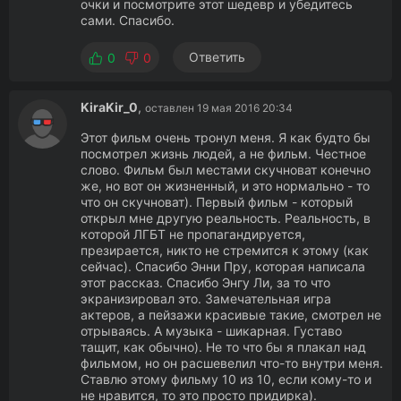
очки и посмотрите этот шедевр и убедитесь
сами. Спасибо.
Ответить
0
0
KiraKir_0
,
оставлен 19 мая 2016 20:34
Этот фильм очень тронул меня. Я как будто бы
посмотрел жизнь людей, а не фильм. Честное
слово. Фильм был местами скучноват конечно
же, но вот он жизненный, и это нормально - то
что он скучноват). Первый фильм - который
открыл мне другую реальность. Реальность, в
которой ЛГБТ не пропагандируется,
презирается, никто не стремится к этому (как
сейчас). Спасибо Энни Пру, которая написала
этот рассказ. Спасибо Энгу Ли, за то что
экранизировал это. Замечательная игра
актеров, а пейзажи красивые такие, смотрел не
отрываясь. А музыка - шикарная. Густаво
тащит, как обычно). Не то что бы я плакал над
фильмом, но он расшевелил что-то внутри меня.
Ставлю этому фильму 10 из 10, если кому-то и
не нравится, то это просто придирка).