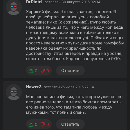
DrDintel
,
оставлен 30 августа 2015 02:34
Хороший фильм. Что называется, зацепил. Я
вообще нейтрально отношусь к подобной
тематике; имхо (к сожалению), глупо любить
человека лишь за то, что у него между ног, ведь
по-настоящему возможно влюбиться только в
душу (прям как поэт сказанул). Пейзажи и овцы
просто невероятно круты: даже ярые гомофобы
наверняка оценят их зрелищность по
достоинству. Игра актеров и правда на уровне,
сюжет - тем более. Короче, заслуженные 9/10.
Ответить
0
0
Nawer3
,
оставлен 25 июля 2015 22:34
Мне понравился фильм, хоть и про мужиков, но
все равно зацепил, а те кто боится посмотреть
его из-за того, что там типа любовь между
мужиками, тот полный олень.
Ответить
0
0