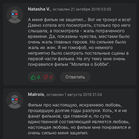
Natasha V.
,
оставлен 21 октября 2016 03:55
А меня фильм не зацепил... Вот не тронул и все!
Давно хотела его посмотреть, столько про него
слышала, а посмотрела - жаль потраченного
времени. Да, показаны чувства, местами было
очень жаль главных героев. Но сильнее было
жаль их жен. Я не гомофоб, но немного
неприятно было смотреть постельные сцены в
первой части фильма. На эту тему мне очень
понравился фильм "Молитва о Бобби".
Ответить
0
0
Malrois
,
оставлен 1 августа 2016 21:24
Фильм про настоящую, искреннюю любовь,
прошедшую долгие годы разлуки. Хоть, я и не
фанат фильмов, где главной и, по сути,
единственной составляющей является любовь,
настоящая любовь, но фильм мне понравился и
очень сильно меня зацепил.