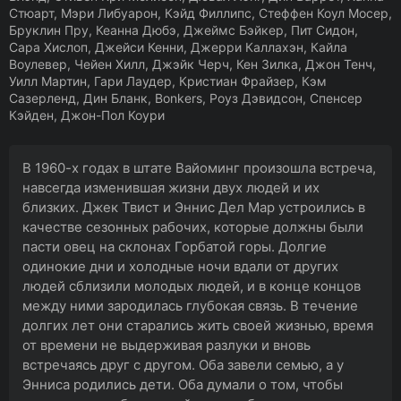
Стюарт, Мэри Либуарон, Кэйд Филлипс, Стеффен Коул Мосер,
Бруклин Пру, Кеанна Дюбэ, Джеймс Бэйкер, Пит Сидон,
Сара Хислоп, Джейси Кенни, Джерри Каллахэн, Кайла
Воулевер, Чейен Хилл, Джэйк Черч, Кен Зилка, Джон Тенч,
Уилл Мартин, Гари Лаудер, Кристиан Фрайзер, Кэм
Сазерленд, Дин Бланк, Bonkers, Роуз Дэвидсон, Спенсер
Кэйден, Джон-Пол Коури
В 1960-х годах в штате Вайоминг произошла встреча,
навсегда изменившая жизни двух людей и их
близких. Джек Твист и Эннис Дел Мар устроились в
качестве сезонных рабочих, которые должны были
пасти овец на склонах Горбатой горы. Долгие
одинокие дни и холодные ночи вдали от других
людей сблизили молодых людей, и в конце концов
между ними зародилась глубокая связь. В течение
долгих лет они старались жить своей жизнью, время
от времени не выдерживая разлуки и вновь
встречаясь друг с другом. Оба завели семью, а у
Энниса родились дети. Оба думали о том, чтобы