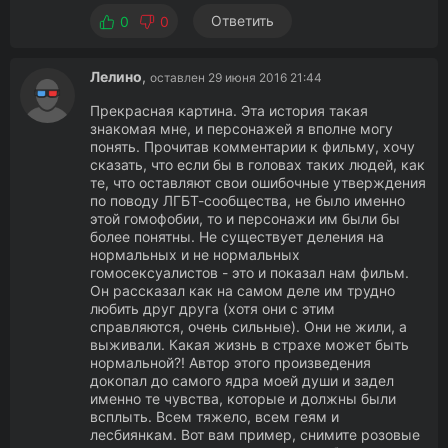
Ответить
0
0
Лелино
,
оставлен 29 июня 2016 21:44
Прекрасная картина. Эта история такая
знакомая мне, и персонажей я вполне могу
понять. Прочитав комментарии к фильму, хочу
сказать, что если бы в головах таких людей, как
те, что оставляют свои ошибочные утверждения
по поводу ЛГБТ-сообщества, не было именно
этой гомофобии, то и персонажи им были бы
более понятны. Не существует деления на
нормальных и не нормальных
гомосексуалистов - это и показал нам фильм.
Он рассказал как на самом деле им трудно
любить друг друга (хотя они с этим
справляются, очень сильные). Они не жили, а
выживали. Какая жизнь в страхе может быть
нормальной?! Автор этого произведения
докопал до самого ядра моей души и задел
именно те чувства, которые и должны были
всплыть. Всем тяжело, всем геям и
лесбиянкам. Вот вам пример, снимите розовые