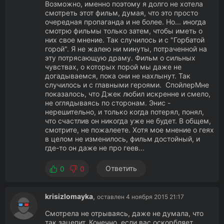
Возможно, именно поэтому я долго не хотела
смотреть этот фильм, думая, что это просто
очередная пропаганда и не более. Но... иногда
смотрю фильмы только затем, чтобы иметь о
них свое мнение. Так случилось и с "Горбатой
горой". Я не жалею ни минуты, потраченной на
эту потрясающую драму. Фильм о сильных
чувствах, о которых порой мы даже не
догадываемся, пока они не нахлынут. Так
случилось и с главными героями. СпойлерМне
показалось, что Джек любил искренне и смело,
не оглядываясь по сторонам. Энис -
нерешительно, и только когда потерял, понял,
что счастлив он никогда уже не будет. В общем,
смотрите, не пожалеете. Хотя мое мнение о геях
в целом не изменилось, фильм достойный, и
где-то он даже не про геев...
Ответить
0
0
krisizlomayka
,
оставлен 4 ноября 2015 21:17
Смотрела не отрываясь, даже не думала, что
так зацепит. Конечно, если вас оскорбляет