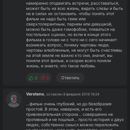
намеренно отодвигать встречи, расставаться,
может быть на всю жизнь, видеть слезы и быть
не в силах их остановить. чтобы понять этот
фильм не надо быть геем или
сверхтолерантным, парнем или девушкой,
можно быть даже гомофобом, плеваться на
постельных сценах, но если в конце этого
фильма в голове ни с того ни с сего начинает
возникать вопрос, почему чертовы люди,
чертовы влюбленные, не могут быть счастливы
на этой земле не важно кто они, значит, вы
поняли этот фильм, и скорее всего поняли
жизнь, и знаете, что такое любовь.
Ответить
0
0
Vereteno
,
оставлен 8 февраля 2016 19:24
...фильм очень глубокий, но до безобразия
простой. В этом, наверное, и есть его
привлекательная сторона... совершенно не
противный и не пошлый... просто история о двух
людях, собственно смысл можно переложить
на что угодно, надо жить счастливо, нужно