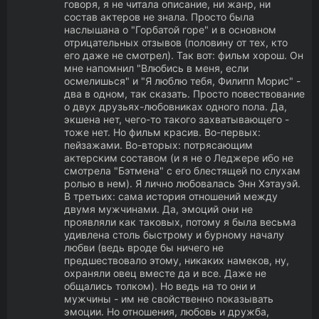
говоря, я не читала описание, ни жанр, ни
состав актеров не знала. Просто была
наслышана о "Горбатой горе" и в основном
отрицательных отзывов (половину от тех, кто
его даже не смотрел). Так вот: фильм хорош. Он
мне напомнил "Влюбись в меня, если
осмелишься" и "Я люблю тебя, Филипп Морис" -
два в одном, так сказать. Просто повествование
о двух друзьях-любовниках одного пола. Да,
экшена нет, чего-то такого захватывающего -
тоже нет. Но фильм красив. Во-первых:
пейзажами. Во-вторых: потрясающим
актерским составом (и я не о Леджере ибо не
смотрела "Бэтмена" с его блестящей по слухам
ролью в нем). Я лично любовалась Энн Хэтауэй.
В третьих: сама история отношений между
двумя мужчинами. Да, эмоций они не
проявляли как таковых, потому я была весьма
удивлена столь быстрому и бурному началу
любви (ведь вроде бы ничего не
предшествовало этому, никаких намеков, ну,
охраняли овец вместе да и все. Даже не
общались толком). Но ведь на то они и
мужчины - им не свойственно показывать
эмоции. Но отношения, любовь и дружба,