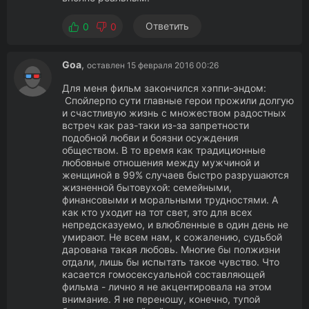
Ответить
0
0
Goa
,
оставлен 15 февраля 2016 00:26
Для меня фильм закончился хэппи-эндом:
Спойлерпо сути главные герои прожили долгую
и счастливую жизнь с множеством радостных
встреч как раз-таки из-за запретности
подобной любви и боязни осуждения
обществом. В то время как традиционные
любовные отношения между мужчиной и
женщиной в 99% случаев быстро разрушаются
жизненной бытовухой: семейными,
финансовыми и моральными трудностями. А
как кто уходит на тот свет, это для всех
непредсказуемо, и влюбленные в один день не
умирают. Не всем нам, к сожалению, судьбой
дарована такая любовь. Многие бы полжизни
отдали, лишь бы испытать такое чувство. Что
касается гомосексуальной составляющей
фильма - лично я не акцентировала на этом
внимание. Я не переношу, конечно, тупой