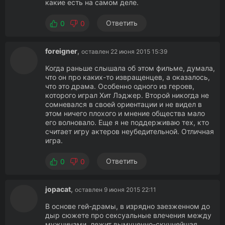
какие есть на самом деле.
Ответить
0
0
foreigner
,
оставлен 22 июня 2015 15:39
Когда раньше слышала об этом фильме, думала,
что он про каких-то извращенцев, а оказалось,
что это драма. Особенно одного из героев,
которого играл Хит Лэджер. Второй никогда не
сомневался в своей ориентации и не видел в
этом ничего плохого и мнение общества мало
его волновало. Еще я не поддерживаю тех, кто
считает игру актеров неубедительной. Отличная
игра.
Ответить
0
0
jopacat
,
оставлен 9 июня 2015 22:11
В основе гей-драмы, в изрядно заезженном до
дыр сюжете про сексуальные влечения между
мужчинами, лежит вымученно-скучнейшая