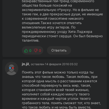
безнравственный гей-тренд современного
общества больше похожий на
экспериментальную п*рнуху. Но в фильме не
такие геи, а две прекрасные души, не имеющие
к современной гомосятине никакого
отношения.Также хочется отметить
великолепную игру актеров. По
преждевременному уходу Хита Лэджера
периодически стонет сердце. Он был безмерно
талантлив.
Ответить
0
0
jn.jil
,
оставлен 14 февраля 2016 05:32
Понять этот фильм можно только когда ты
знаешь что такое любовь. Такая любовь, при
которой одна мысль о расставании кажется
способной перевернуть весь мир, такая,
которая становится всей твоей жизнью,
наполняет собой каждую минуту твоего
времени и каждый чертов уголок твоего
гребанного тела. понять сможет тот, кто знает,
что такое любить и не мочь быть вместе,