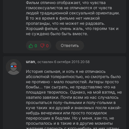
Фильм отлично отображает, что чувства
гомосексуалистов не отличаются от чувств
людей традиционной сексуальной ориентации.
В то же время в фильме нет никакой
пропаганды, что не может не радовать.
Хороший фильм, очень жаль, что героям так и
не суждено было быть вместе.
Ответить
0
0
uran
,
оставлен 6 октября 2015 20:58
История сильная, и хоть я не отличаюсь
абсолютной толерантностью, но смотреть было
не противно - мало пошлостей. Актеры просто
бомбы... так сыграть, не представляю что на
площадке творилось. Однако, на мой взгляд, не
хватило завязки. Почти всем из нас случалось
просыпаться полу-пьяными и полу-голыми в
куче таких же друзей и знакомых после какой-
нибудь вечеринки или просто посиделок
переросших в бедлам. Но у меня, как-то, не
просыпалось и в такие и в другие моменты
желание сдернуть с кого-нибудь из них штаны.