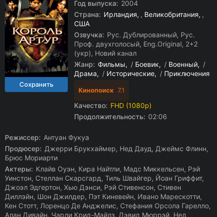
Год выпуска:
2004
Страна:
Ирландия
,
Великобритания
,
США
Озвучка:
Рус. Дублированный, Рус.
Проф. двухголосый, Eng.Original, 2+2
(укр), Новий канал
Жанр:
Фильмы
/
Боевик
/
Военный
/
Драма
/
Исторические
/
Приключения
Кинопоиск
7.1
Качество:
FHD (1080p)
Продолжительность:
02:06
Режиссер:
Антуан Фукуа
Продюсер:
Джерри Брукхаймер, Нед Дауд, Джеймс Флинн,
Брюс Мориарти
Актеры:
Клайв Оуэн, Кира Найтли, Мадс Миккельсен, Рэй
Уинстон, Стеллан Скарсгард, Тиль Швайгер, Йоан Гриффит,
Джоэл Эдгертон, Хью Дэнси, Рэй Стивенсон, Стивен
Диллэйн, Шон Джилдер, Пэт Киневейн, Ивано Марескотти,
Кен Стотт, Лоренцо Де Анджелис, Стефания Орсола Гарелло,
Алан Дивайн, Чарли Крид-Майлз, Дэвид Мюррэй, Нед