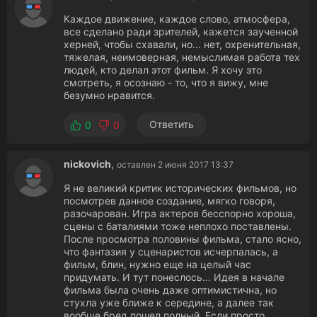
Каждое движение, каждое слово, атмосфера,
все сделано ради зрителей, кажется заученной
херней, чтобы схавали, но... нет, охренительная,
тяжелая, неимоверная, немыслимая работа тех
людей, кто делал этот фильм. Я хочу это
смотреть, я осознаю - то, что я вижу, мне
безумно нравится.
Ответить
0
0
nickovich
,
оставлен 2 июня 2017 13:37
Я не великий критик исторических фильмов, но
посмотрев данное создание, мягко говоря,
разочарован. Игра актеров бесспорно хороша,
сцены с баталиями тоже неплохо поставлены.
После просмотра половины фильма, стало ясно,
что фантазия у сценаристов исчерпалась, а
фильм, блин, нужно еще на целый час
придумать. И тут понеслось... Идея в начале
фильма была очень даже оптимистична, но
стухла уже ближе к середине, а далее так
вообще бред пошел полный. Если просто