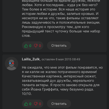
выращена больше на идеале дружбы, нежели
любви. Хотя и последние... куда уж без него?
Тем более в истории. Вся наша история это
истории любви и дружбы, залитые кровью. И
несмотря ни на что, такие фильмы оставляют
лишь задумчивость и положительные эмоции.
Рекомендую к просмотру тем, для кого
предыдущий текст чуточку больше чем набор
слов.
Ответить
0
0
Lailla_Zulk
,
оставлен 6 мая 2015 08:49
Не ожидала, что мне этот фильм понравится, но
я ни капли не жалею потраченного времени!
Качественная картинка, интересный сюжет,
захватывающий дух дружбы, нереального
таланта актеры. Я просто заново открыла для
себя Йоана Гриффита, чему безумно рада.
10/10.
Ответить
0
0