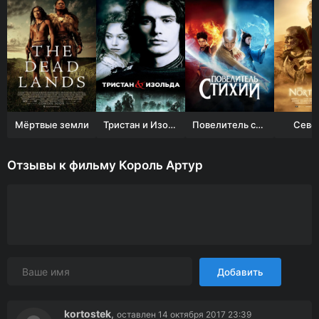
Мёртвые земли
Тристан и Изольда
Повелитель стихий
Севе
Отзывы к фильму Король Артур
Добавить
kortostek
,
оставлен 14 октября 2017 23:39