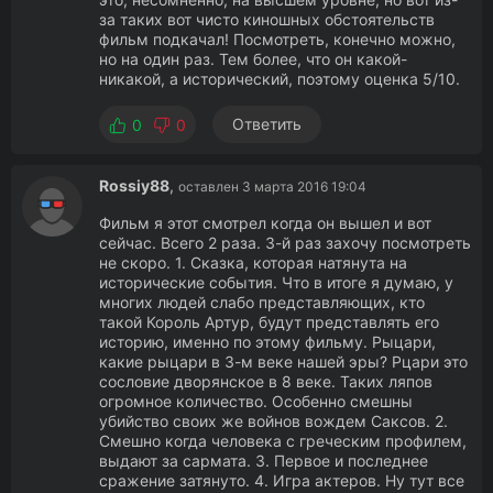
за таких вот чисто киношных обстоятельств
фильм подкачал! Посмотреть, конечно можно,
но на один раз. Тем более, что он какой-
никакой, а исторический, поэтому оценка 5/10.
Ответить
0
0
Rossiy88
,
оставлен 3 марта 2016 19:04
Фильм я этот смотрел когда он вышел и вот
сейчас. Всего 2 раза. 3-й раз захочу посмотреть
не скоро. 1. Сказка, которая натянута на
исторические события. Что в итоге я думаю, у
многих людей слабо представляющих, кто
такой Король Артур, будут представлять его
историю, именно по этому фильму. Рыцари,
какие рыцари в 3-м веке нашей эры? Рцари это
сословие дворянское в 8 веке. Таких ляпов
огромное количество. Особенно смешны
убийство своих же войнов вождем Саксов. 2.
Смешно когда человека с греческим профилем,
выдают за сармата. 3. Первое и последнее
сражение затянуто. 4. Игра актеров. Ну тут все