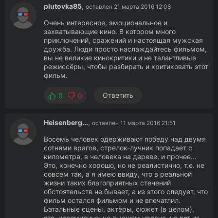
plutovka85
,
оставлен 21 марта 2016 12:08
Очень интересное, эмоциональное и
захватывающие кино. В котором много
приключений, сражений и настоящая мужская
дружба. Люди просто наслаждайтесь фильмом,
вы не великие кинокритики и не талантливые
режиссёры, чтобы разбирать и критиковать этот
фильм.
Ответить
0
0
Heisenberg...
,
оставлен 11 марта 2016 21:51
Восемь человек одерживают победу над двумя
сотнями врагов, стрелок-лучник попадает с
километра, в человека на дереве, и прочее...
Это, конечно хорошо, но не реалистично, т.е. не
совсем так, а я имею ввиду, что в реальной
жизни таких благоприятных стечений
обстоятельств не бывает, а из этого следует, что
фильм остался фильмом и не впечатлил.
Батальные сцены, актёры, сюжет (в целом),
это, несомненно, на высшем уровне, но вот из-