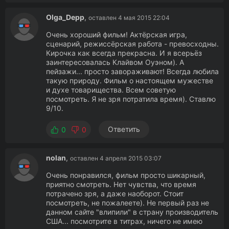
Olga_Depp
,
оставлен 4 мая 2015 22:04
Очень хороший фильм! Актёрская игра,
сценарий, режиссёрская работа - превосходны.
Кирочка как всегда прекрасна. И я всерьёз
заинтересовалась Клайвом Оуэном). А
пейзажи... просто завораживают! Всегда любила
такую природу. Фильм о настоящем мужестве
и духе товарищества. Всем советую
посмотреть. Я не зря потратила время). Ставлю
9/10.
Ответить
0
0
nolan
,
оставлен 4 апреля 2015 03:07
Очень понравился, фильм просто шикарный,
приятно смотреть. Нет чувства, что время
потрачено зря, а даже наоборот. Стоит
посмотреть, не пожалеете). Не первый раз не
данном сайте "влипили" в страну производитель
США... посмотрите в титрах, ничего не имею