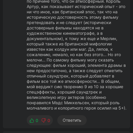
по причине того, что он атмосферный. Король
Артур, как показывает исторический опыт - это
ни что иное, как британский эпос, так что на
историческую достоверность этому фильму
претендовать и не следует (исторически
достоверные фильмы находятся не в
художественном кинематографе, а в
документальном), к тому же еще и Мерлин,
который также из британской мифологии
известен как колдун или маг. Да, ляпов, к
сожалению, немало, но как без этого... Но это
мелочи... По самому фильму могу сказать
следующее: фильм хороший, элемента драмы в
нем предостаточно, а также следует отметить
отличный саундтрек, который добавляет в
фильм все той же атмосферности... В общем,
мой вердикт сию творению 9 из 10 за хорошие
спецэффекты, хороший саундтрек и
великолепную игру актеров (особенно
понравился Мэдс Миккельсен, который роль
молчаливого и колоритного героя осилил на 5+).
Ответить
0
0