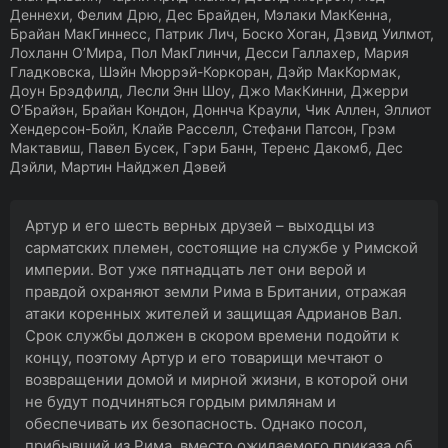
Деннехи, Фелим Дрю, Дес Брайден, Мэлаки МакКенна,
Брайан МакГиннесс, Патрик Лич, Боско Хоган, Дэвид Уилмот,
Лохланн О’Мира, Пол МакГлинчи, Десси Галлахер, Мария
Гладковска, Шэйн Мюррэй-Коркоран, Дэйр МакКормак,
Доун Брэдфилд, Лесли Энн Шоу, Джо МакКинни, Джерри
О’Брайэн, Брайан Кондон, Доннча Краули, Чик Аллен, Эллиот
Хендерсон-Бойл, Клайв Расселл, Стефани Патсон, Грэм
Мактавиш, Павел Бусек, Гэри Банн, Теренс Дакомб, Дес
Дэйли, Мартин Найджел Дэвей
Артур и его шесть верных друзей – выходцы из
сарматских племен, состоящие на службе у Римской
империи. Вот уже пятнадцать лет они верой и
правдой охраняют земли Рима в Британии, отражая
атаки коренных жителей и защищая Адрианов Вал.
Срок службы должен в скором времени подойти к
концу, поэтому Артур и его товарищи мечтают о
возвращении домой и мирной жизни, в которой они
не будут подчиняться гордым римлянам и
обеспечивать их безопасность. Однако посол,
прибывший из Рима, вместо ожидаемого приказа об