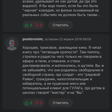
асами, уделывают их как детей, да где это
видано!). Я бы еще понял, если бы это была
"черная" комедия, но фильм основанный на
реальных событиях не должен быть таким...
Ответить
0
0
postoronim
,
оставлен 22 апреля 2016 08:09
Хорошее, трюковое, зрелищное кино. Я читал
книгу про "летающие крепости". Там пилоты,
стрелки и радисты чего только не говорили в
эфире: и пели, и плакали, и стихи
декламировали, и матюкались, и шутили. Вы ж
не забывайте, что они родились свободными в
свободной стране, где солдат - это "рядовой
Райан", гражданин, налогоплательщик и
избиратель, а не пушечное мясо или
потенциальный клиент для ГУЛАГа, где детям в
школах говорят "мистер" и на "Вы".
Ответить
0
0