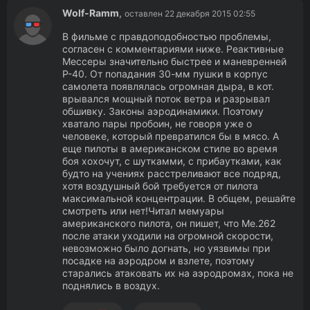
Wolf-Ramm
,
оставлен 22 декабря 2015 02:55
В фильме с правдоподобностью проблемы,
согласен с комментариями ниже. Реактивные
Мессеры значительно быстрее и маневренней
Р-40. От попадания 30-мм пушки в корпус
самолета появлялась огромная дыра, в кот.
врывался мощный поток ветра и разрывал
обшивку. Законы аэродинамики. Поэтому
хватало пары пробоин, не говоря уже о
человеке, который превратился бы в мясо. А
еще пилоты в американском стиле во время
боя хохочут, с шуткамми, с прибаутками, как
будто на учениях расстреливают все подряд,
хотя воздушный бой требуется от пилота
максимальной концентрации. В общем, решайте
смотреть или нет!Читал мемуары
американского пилота, он пишет, что Ме.262
после атаки уходили на огромной скорости,
невозможно было догнать, но уязвимы при
посадке на аэродром и взлете, поэтому
старались атаковать их на аэродромах, пока не
поднялись в воздух.