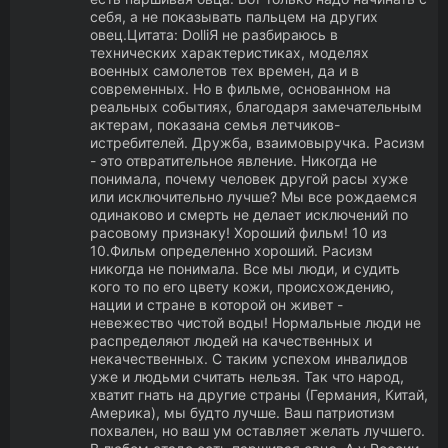
себя, а не показывать пальцем на других
овец.Цитата: DolliЯ не разбираюсь в
технических характеристиках, моделях
военных самолетов тех времен, да и в
современных. Но в фильме, основанном на
реальных событиях, благодаря замечательным
актерам, показана семья летчиков-
истребителей. Дружба, взаимовыручка. Расизм
- это отвратительное явление. Никогда не
понимала, почему человек другой расы хуже
или исключительно лучше? Мы все рождаемся
одинаково и смерть не делает исключений по
расовому признаку! Хороший фильм! 10 из
10.Фильм определенно хороший. Расизм
никогда не понимала. Все мы люди, и судить
кого то по его цвету кожи, происхождению,
нации и стране в которой он живет -
невежество чистой воды! Нормальные люди не
распределяют людей на качественных и
некачественных. С таким успехом инвалидов
уже и людьми считать нельзя. Так что народ,
хватит гнать на другие страны (Германия, Китай,
Америка), мы будто лучше. Ваш патриотизм
похвален, но ваш ум оставляет желать лучшего.