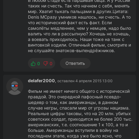
В любом стаде есть паршивая овца. А у России
таких ни счесть. Так что начнем с себя, менять
мир. Хватит тыкать пальцами в других.Цитата:
Denis MСразу умников нашлось, ни счесть. А то
что исторический факт есть факт. Если
самолёты медленнее, чем у немцев, надо было
валить что ли в рассыпную? Хочешь не хочешь,
а воевать приходилось. Наши тоже на танк с
винтовкой ходили. Отличный фильм, смотрите и
не слушайте знатоков-выпендрёжников.
Ответить
0
0
delafer2000
,
оставлен 4 апреля 2015 13:00
Фильм не имеет ничего общего с исторической
правдой. Это очередной пафосный псевдо-
шедевр о том, как американцы, в данном
случае негры, спасали мир от угрозы нацизма.
Реальные цифры таковы, что на 20 млн. убитых
советских солдат, приходится не более 200 тыс.
американских, т.е. соотношение 1 к 100, а то и
больше. Американцы вступили в войну на
последнем этапе, когда уже было ясно, что