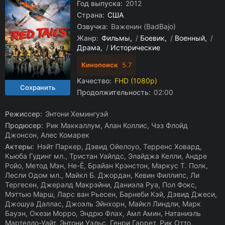
Год выпуска:
2012
Страна:
США
Озвучка:
Важенин (BadBajo)
Жанр:
Фильмы
/
Боевик
/
Военный
/
Драма
/
Исторические
Кинопоиск
5.7
Качество:
FHD (1080p)
Продолжительность:
02:00
Режиссер:
Энтони Хемингуэй
Продюсер:
Рик Маккаллум, Алан Коллис, Чэз Флойд
Джонсон, Алес Комарек
Актеры:
Нэйт Паркер, Дэвид Ойелоуо, Терренс Ховард,
Кьюба Гудинг мл., Тристан Уайлдс, Элайджа Келли, Андре
Ройо, Метод Мэн, Не-Ё, Брайан Крэнстон, Маркус Т. Полк,
Лесли Одом мл., Майкл Б. Джордан, Кевин Филлипс, Ли
Тергесен, Джералд Макрэйни, Даниэла Руа, Пол Фокс,
Мэттью Марш, Ларс ван Рьесен, Барнеби Кэй, Дэвид Джеси,
Джошуа Даллас, Джоэль Эйнхорн, Майкл Линдли, Марк
Бауэн, Окези Морро, Эндрю Флах, Амл Амин, Натаниэль
Мартелло-Уайт, Энтони Уэльс, Генри Гаррет, Рик Отто,