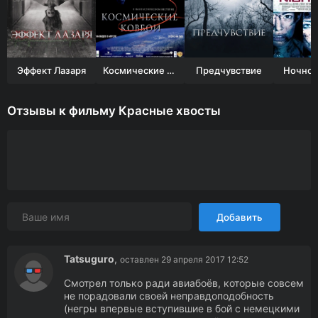
Эффект Лазаря
Космические ковбои
Предчувствие
Ночной
Отзывы к фильму Красные хвосты
Добавить
Tatsuguro
,
оставлен 29 апреля 2017 12:52
Смотрел только ради авиабоёв, которые совсем
не порадовали своей неправдоподобность
(негры впервые вступившие в бой с немецкими