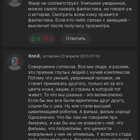
Жанр не соответствует. Учитывая увиденное,
можно смело назвать фантастика, не говоря уж
о истории. Смотреть всем кому нравится
фантастика. Если кто-либо связан с авиацией -
выключит после получасу просмотра.
Ответить
0
0
XnnX
,
оставлен 22 апреля 2015 07:16
Совершенно согласна. Все мы люди, и расизм,
это признак глупых людей с кучей комплексов.
Потому что умный, уверенный человек, не
станет принижать другого, только из-за его
цвета кожи, нации, и страны в которой тот
живет. То что мы разные - это великолепно.
Если бы мы все были идентичны друг другу,
сошли бы с ума. Ну или стали высшей
цивилизацией роботов. А фильм, фильм хорош!
Однозначно. Что бы там не говорили про
Америку, и как бы мы не воевали с ней, что
фильмы, что патриотизм, что ценности
моральные у них не отнимешь. У всякого стада
есть паршивая овца. Вот только надо начинать с