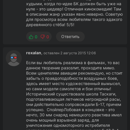
худыми, когда по-идее БК должен быть уже на
нуле - это шедевр! Отличная кинокомедия! Там
в описании жанр указан явно неверно. Советую
для просмотра всем любителям такого эдакого
деревянного стёба! 5/5!
Ответить
0
0
roxalan
,
оставлен 2 августа 2015 12:06
Если вы любитель реализма в фильмах, то вас
данное творение разозлит, проходите мимо.
Всем ценителям авиации рекомендую, но стоит
забыть о правдоподобности воздушных боев,
здесь имеет место художественный вымысел,
но сами модели самолетов и бои отличны!
Исторический существовала школа Таскаги,
подготавливающая летчиков негроидной расы,
они действительно сопровождали Б-17, причем
успешно. СпойлерЛобовая в концовке - это
нечто, 30 мм снаряд немецкого реактива имел
очень мощный взрывной заряд, для
уничтожения одномоторного истребителя