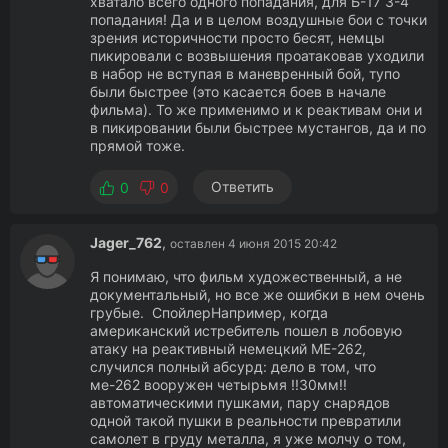
хватало всего одного попадания, для Б-17 3-4
попадания! Да и в целом воздушные бои с точки
зрения историчности просто бесят, немцы
пикировали с возвышения проатаковав уходили
в набор не вступая в маневренный бой, тупо
были быстрее (это касается боев в начале
фильма). То же применимо и к реактивам они и
в пикировании были быстрее мустангов, да и по
прямой тоже.
Ответить
0
0
Jager_762
,
оставлен 4 июня 2015 20:42
Я понимаю, что фильм художественный, а не
документальный, но все же ошибки в нем очень
грубые. СпойлерНапример, когда
американский истребитель пошел в лобовую
атаку на реактивный немецкий МЕ-262,
случился полный абсурд: дело в том, что
ме-262 вооружен четырьмя !!30мм!!
автоматическими пушками, пару снарядов
одной такой пушки в реальности превратили
самолет в груду металла, я уже молчу о том,