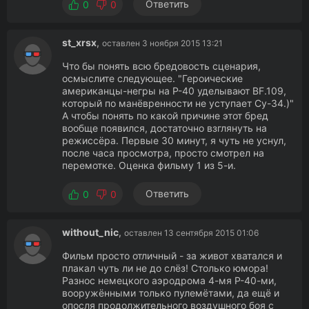
Ответить
0
0
st_xrsx
,
оставлен 3 ноября 2015 13:21
Что бы понять всю бредовость сценария,
осмыслите следующее. "Героические
американцы-негры на Р-40 уделывают BF.109,
который по манёвренности не уступает Су-34.)"
А чтобы понять по какой причине этот бред
вообще появился, достаточно взглянуть на
режиссёра. Первые 30 минут, я чуть не уснул,
после часа просмотра, просто смотрел на
перемотке. Оценка фильму 1 из 5-и.
Ответить
0
0
without_nic
,
оставлен 13 сентября 2015 01:06
Фильм просто отличный - за живот хватался и
плакал чуть ли не до слёз! Столько юмора!
Разнос немецкого аэродрома 4-мя Р-40-ми,
вооружёнными только пулемётами, да ещё и
опосля продолжительного воздушного боя с