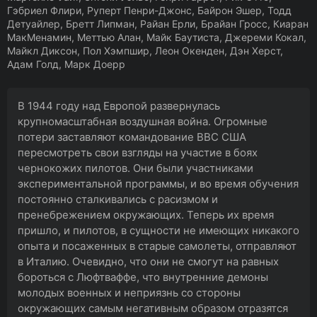
Гэбриел Флири, Руперт Пенри-Джонс, Байрон Эшер, Тодд
Детуайлер, Бретт Липман, Райан Ерли, Брайан Гросс, Киаран
МакМенамин, Меттью Алан, Майк Баутиста, Джереми Кокал,
Майкл Диксон, Пол Хэмпшир, Леон Окенден, Дэн Херст,
Адам Голд, Марк Доерр
В 1944 году над Европой развернулась
крупномасштабная воздушная война. Огромные
потери заставляют командование ВВС США
пересмотреть свои взгляды на участие в боях
чернокожих пилотов. Они были участниками
экспериментальной программы, и во время обучения
постоянно сталкивались с расизмом и
пренебрежением окружающих. Теперь их время
пришло, и пилотов, в сущности не имеющих никакого
опыта и посаженных в старые самолеты, отправляют
в Италию. Очевидно, что они не смогут на равных
бороться с Люфтваффе, что внутренние демоны
молодых военных и неприязнь со стороны
окружающих самым негативным образом отразятся