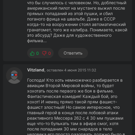
что бы случилось с человеком. Но, доблестный
американский пилот на мустанге выжил после
прямых попаданий из этой пушки, и сбил
поганого фрица на швальбе. Даже в СССР
когда-то на вооружении стоял автоматический
гранатомет, того же калибра. Понимаете, какой
это абсурд? Даже для художественного
фильма...
Ответить
0
0
Vitzland
,
оставлен 4 июня 2015 11:32
Господа! Кто хоть немножечко разбирается в
авиации Второй Мировой войны, то будет
хохотать после первого же боя в фильме.
Фантастическая комедия! Каждый бой, это
хохот! И немец прямо такой прям фашист-
фашист злостный! Но самое интересное, что
главный герой в конце после лобовой атаки
реактивного Мессера 262 с 4 30 мм пушками
еще что-то булькать там в эфире смог, хотя
после попадания 30 мм снарядов в тело
человека его просто разорвать должно было в