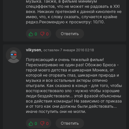
музыка. Также, в фильме минимум
спецэффектов, что не может не радовать в XXI
веке. Никаких претензий к данной киноленте не
имею, что, к слову сказать, случается крайне
редко.Рекомендую к просмотру: 10/10.
Ответить
0
0
vikysen
,
оставлен 7 января 2016 02:18
Потрясающий и очень тяжелый фильм!
Пересматриваю не один раз! Обожаю Брюса -
герой моего детства и шикарная Моника, от
которой не оторвать глаз, шикарная природа и
музыка и все остальные актеры отлично
отыграли. Как сказано в конце - для того, чтобы
восторжествовало зло - нужно чтобы хорошие
люди бездействовали... этой фразой объяснены
все действия команды! Не зависимо от приказа
и от того как они должны были действовать...
иначе поступить они не могли.
Ответить
0
0