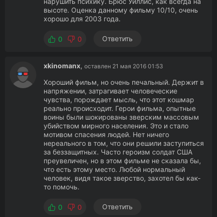
нарушить психику. Брюс Уиллис, как всегда на
высоте. Оценка данному фильму 10/10, очень
хорошо для 2003 года.
Ответить
0
0
xkinomanx
,
оставлен 21 мая 2016 01:53
Хороший фильм, но очень печальный. Держит в
напряжении, затрагивает человеческие
чувства, порождает мысль, что этот кошмар
реально происходит. Герои фильма, опытные
воины были шокированы зверским массовым
убийством мирного населения. Это и стало
мотивом спасения людей. Нет ничего
нереального в том, что они решили заступиться
за беззащитных. Часто героизм солдат США
преувеличен, но в этом фильме не сказала бы,
что есть этому место. Любой нормальный
человек, видя такое зверство, захотел бы как-
то помочь.
Ответить
0
0