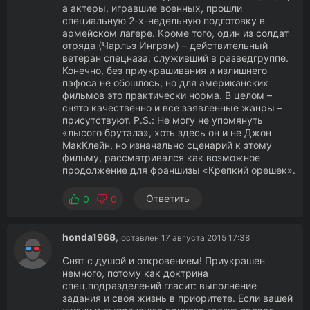
а актеры, игравшие военных, прошли
специальную 2-х-недельную подготовку в
армейском лагере. Кроме того, один из солдат
отряда (Чарльз Ингрэм) – действительный
ветеран спецназа, служивший в разведгруппе.
Конечно, без приукрашивания и излишнего
пафоса не обошлось, но для американских
фильмов это практически норма. В целом –
снято качественно и все заявленные жанры –
присутствуют. P.S.: Не могу не упомянуть
«лысого брутала», хоть здесь он и не Джон
МакКлейн, но изначально сценарий к этому
фильму, рассматривался как возможное
продолжение для франшизы «Крепкий орешек».
Ответить
0
0
honda1968
,
оставлен 17 августа 2015 17:38
Снят с душой и откровением! Приукрашен
немного, потому как доктрина
спец.подразделений гласит: выполнение
задания и своя жизнь в приоритете. Если вашей