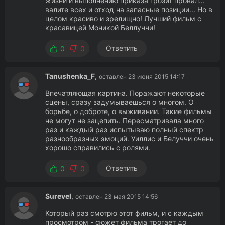
жизни и выполнению приказа грозит провал...
валите всех и отход на запасные позиции... Но в
целом красиво и зрелищно! Лучший фильм с
красавицей Моникой Беллуччи!
Ответить
0
0
Tanushenka_F
,
оставлен 23 июня 2015 14:17
Впечатляющая картина. Поражают некоторые
сцены, сразу задумываешься о многом. О
борьбе, о доброте, о выживании. Такие фильмы
не могут не зацепить. Пересматривала много
раз и каждый раз испытываю полный спектр
разнообразных эмоций. Уиллис и Белуччи очень
хорошо справились с ролями.
Ответить
0
0
Surevel
,
оставлен 23 мая 2015 14:56
Который раз смотрю этот фильм, и с каждым
просмотром - сюжет фильма трогает до