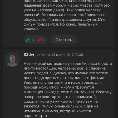
просто забьют, как скот, способен человек
лишенный всей морали и всех чувств (хотя это
уже не человек даже). Тем более человек
военный. Это лишь на словах так "приказы не
обсуждаются", а внутри совсем другое. Мне
фильм понравился. Но конец печальный
конечно.
Ответить
0
0
82dvr
,
оставлен 21 марта 2017 22:38
Нет никакой мотивации у героя Уиллиса (просто
что-то настоящее, человеческое) в спасение
чужих людей. Я думаю, что именно это хотели
донести до зрителя авторы данного фильма.
Увы, но получается, что в наше время, для
помощи кому-либо, многим требуется
мотивация (выгода, если быть точнее). Поэтому
наверное некоторые его не понимают (к
сожалению) и у них как-то что-то там не
вяжется. Фильм очень сильный. Один из
немногих фильмов, который хочется
пересмотреть.