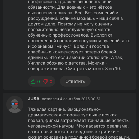
профессионал должен выполнять свои
обязанности. Для военных - это чёткое
выполнение приказа. Всё. Без сомнений и
рассуждений. Если не можешь - ищи себя в
другом деле. Поэтому не могу оценить
положительно незаслуженную смерть
обученных профессионалов. Выхлоп от
проведённой операции получился нулевой, а то
и со знаком "минус". Вряд ли горстка
спасённых компенсирует потерю боевой
единицы. Это если эмоции отключить. А так,
Уиллиса обожаю с детства, Моника -
обворожительна. Смотреть можно. 8 из 10.
Ответить
0
0
JUSA
,
оставлен 4 сентября 2015 00:51
Тяжелая картина. Эмоционально-
драматическая сторона тут выше всяких
похвал, фильм затрагивает тончайшие аспекты
человеческой натуры. Что касается реализма,
на который плюются въедливые критики –
сюжет основан на подлинной боевой операции,