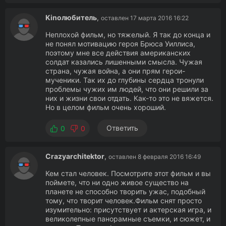
Kinoлюбитель
,
оставлен 17 марта 2016 16:22
Неплохой фильм, но тяжелый. Я так до конца и
не понял мотивацию героя Брюса Уиллиса,
поэтому мне все действия американских
солдат казались лишенными смысла. Чужая
страна, чужая война, а они прям герои-
мученики. Так их до глубины сердца тронули
проблемы чужих им людей, что они решили за
них и жизни свои отдать. Как-то это не вяжется.
Но в целом фильм очень хороший.
Ответить
0
0
Crazyarchitektor
,
оставлен 8 февраля 2016 16:49
Кем стал человек. Посмотрите этот фильм и вы
поймете, что ни одно живое существо на
планете не способно творить ужас, подобный
тому, что творит человек.Фильм снят просто
изумительно: присутствует и актерская игра, и
великолепные панорамные съемки, и сюжет, и