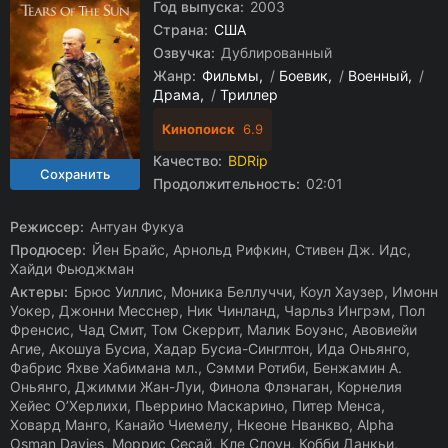
Год выпуска:
2003
Страна:
США
Озвучка:
Дублированный
Жанр:
Фильмы
/
Боевик
/
Военный
/
Драма
/
Триллер
Кинопоиск
6.9
Качество:
BDRip
Продолжительность:
02:01
Режиссер:
Антуан Фукуа
Продюсер:
Йен Брайс, Арнольд Рифкин, Стивен Дж. Идс,
Хайди Фьюджман
Актеры:
Брюс Уиллис, Моника Беллуччи, Коул Хаузер, Имонн
Уокер, Джонни Месснер, Ник Чинланд, Чарльз Ингрэм, Пол
Френсис, Чад Смит, Том Скеррит, Малик Боуэнс, Авовиейи
Агие, Акошуа Бусиа, Хадар Бусиа-Синглтон, Ида Оньянго,
Фабрис Яхве Хабимана мл., Сэмми Ротиби, Бенжамин А.
Оньянго, Джимми Жан-Луи, Финола Флэнаган, Корнелия
Хейес О’Херлихи, Пьеррино Маскарино, Питер Менса,
Ховард Манго, Канайо Чиемелу, Нкеоне Нванкво, Alpha
Osman Davies, Моррис Сесай, Кле Слоун, Кобби Данкьи,