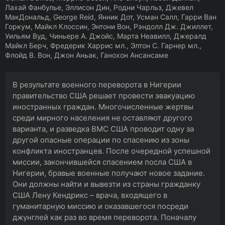
Лахай Фанбулье, Эллисон Дин, Родни Чарльз, Джевел
МакДональд, George Reid, Янник Дот, Усман Салл, Гарри Ван
Горкум, Майкл Клоссин, Энтони Вон, Рэндолл Дж. Джиллет,
Уильям Вуд, Чиньере А. Джойс, Марта Неавилл, Джералд
Майкл Берч, Фредерик Харрис мл., Элтон С. Гарнер мл.,
Флойд В. Вон, Джон Аньак, Ганохон Ансансаме
В результате военного переворота в Нигерии
правительство США решает провести эвакуацию
иностранных граждан. Многочисленные жертвы
среди мирного населения не оставляют другого
варианта, и разведка ВМС США проводит одну за
другой опасные операции по спасению из зоны
конфликта иностранцев. После очередной успешной
миссии, закончившейся спасением посла США в
Нигерии, бравые военные получают новое задание.
Они должны найти и вывезти из страны гражданку
США Лену Кендрикс – врача, входящего в
гуманитарную миссию и оказавшегося посреди
джунглей как раз во время переворота. Поначалу