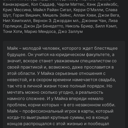
Канакаридис, Кол Саддаф, Чарли Маттес, Хэнк Джейкобс,
Крис Мессина, Майкл Райан Сигал, Керри О’Мэлли, Слава
Шут, Горан Вишнич, Мишель Зейнс, Аллан Хэви, Джои Вега,
Нил Хэмпхилл, Вернон Э. Джордан мл., Джонни Чан, Лиза
Горлицки, Джон Ди Бенедетто, Николь Бриер, Билл Кэмп,
Тони Хоти, Марио Мендоса, Джо Заллум
Майк – молодой человек, которого ждет блестящее
будущее. Он учится на юридическом факультете, а
значит, вскоре станет уважаемым специалистом со
своей практикой и, возможно, даже прославится в
этой области. У Майка серьезные отношения с
невестой, и в скором времени намечается свадьба,
так что в личной жизни тоже полный порядок. Но
мечтать можно сколько угодно, а реальность
намного сложнее. И у Майка впереди немало
проблем, корни которых – в его незаконном хобби.
Майк – профессиональный игрок в карты, который
когда-то выигрывал крупные суммы, но в конце
концов распрощался с этой жизнью и пообещал