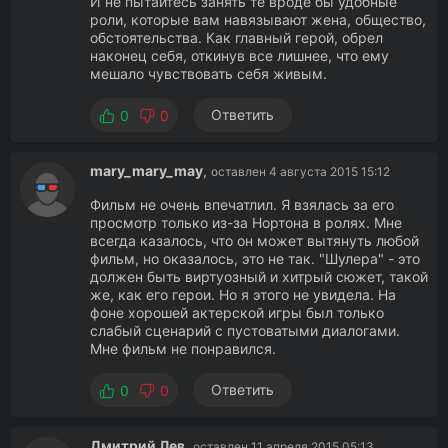
И не пытайтесь занять те вроде бы удобные
роли, которые вам навязывают жена, общество,
обстоятельства. Как главный герой, обрел
наконец себя, откинув все лишнее, что ему
мешало чувствовать себя живым.
Ответить
0
0
mary_mary_may
,
оставлен 4 августа 2015 15:12
Фильм не очень впечатлил. Я взялась за его
просмотр только из-за Нортона в ролях. Мне
всегда казалось, что он может вытянуть любой
фильм, но оказалось, это не так. "Шулера" - это
должен быть виртуозный и хитрый сюжет, такой
же, как его герои. Но я этого не увидела. На
фоне хорошей актерской игры был только
слабый сценарий с пустоватыми диалогами.
Мне фильм не понравился.
Ответить
0
0
Дмитрий Лев
,
оставлен 11 апреля 2015 05:13