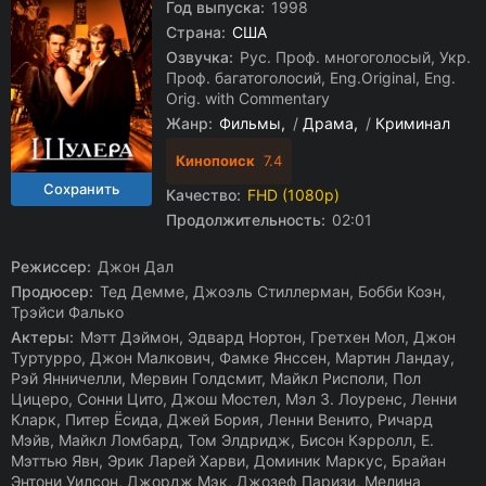
Год выпуска:
1998
Страна:
США
Озвучка:
Рус. Проф. многоголосый, Укр.
Проф. багатоголосий, Eng.Original, Eng.
Orig. with Commentary
Жанр:
Фильмы
/
Драма
/
Криминал
Кинопоиск
7.4
Качество:
FHD (1080p)
Продолжительность:
02:01
Режиссер:
Джон Дал
Продюсер:
Тед Демме, Джоэль Стиллерман, Бобби Коэн,
Трэйси Фалько
Актеры:
Мэтт Дэймон, Эдвард Нортон, Гретхен Мол, Джон
Туртурро, Джон Малкович, Фамке Янссен, Мартин Ландау,
Рэй Янничелли, Мервин Голдсмит, Майкл Рисполи, Пол
Цицеро, Сонни Цито, Джош Мостел, Мэл З. Лоуренс, Ленни
Кларк, Питер Ёсида, Джей Бория, Ленни Венито, Ричард
Мэйв, Майкл Ломбард, Том Элдридж, Бисон Кэрролл, Е.
Мэттью Явн, Эрик Ларей Харви, Доминик Маркус, Брайан
Энтони Уилсон, Джордж Мэк, Джозеф Паризи, Мелина