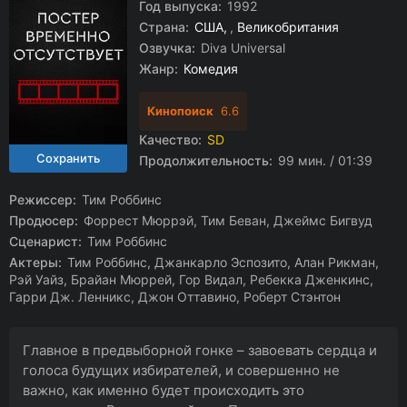
Год выпуска:
1992
Страна:
США
,
Великобритания
Озвучка:
Diva Universal
Жанр:
Комедия
Кинопоиск
6.6
Качество:
SD
Продолжительность:
99 мин. / 01:39
Режиссер:
Тим Роббинс
Продюсер:
Форрест Мюррэй, Тим Беван, Джеймс Бигвуд
Сценарист:
Тим Роббинс
Актеры:
Тим Роббинс, Джанкарло Эспозито, Алан Рикман,
Рэй Уайз, Брайан Мюррей, Гор Видал, Ребекка Дженкинс,
Гарри Дж. Ленникс, Джон Оттавино, Роберт Стэнтон
Главное в предвыборной гонке – завоевать сердца и
голоса будущих избирателей, и совершенно не
важно, как именно будет происходить это