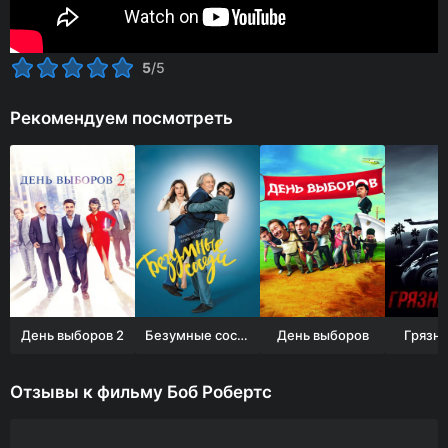
5
/5
Рекомендуем посмотреть
День выборов 2
Безумные соседи
День выборов
Грязна
Отзывы к фильму Боб Робертс