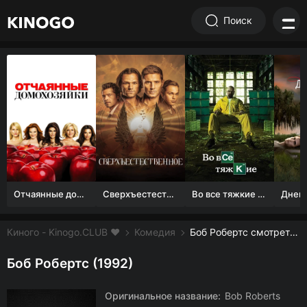
Поиск
Отчаянные домохозяйки (1 сезон)
Сверхъестественное
Во все тяжкие 1-5 сезон
Киного - Kinogo.CLUB ❤️
Комедия
Боб Робертс смотреть онлайн бесплатно
Боб Робертс (1992)
Оригинальное название:
Bob Roberts