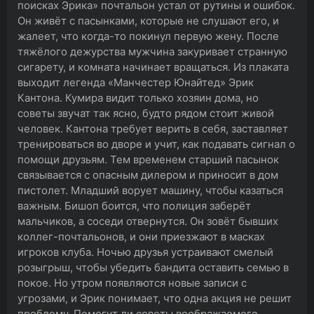
поисках Эрика» почтальон устал от рутины и ошибок.
Он живёт с пасынками, которые не слушают его, и
жалеет, что когда-то покинул первую жену. После
тяжёлого дежурства мужчина закуривает странную
сигарету, и комната начинает вращаться. Из плаката
выходит легенда «Манчестер Юнайтед» Эрик
Кантона. Кумира видит только хозяин дома, но
советы звучат так ясно, будто рядом стоит живой
человек. Кантона требует верить в себя, заставляет
тренироваться во дворе и учит, как подавать сигнал о
помощи друзьям. Тем временем старший пасынок
связывается с опасным дилером и приносит в дом
пистолет. Младший ворует машину, чтобы казаться
важным. Бишоп боится, что полиция заберёт
мальчиков, а соседи отвернутся. Он зовёт бывших
коллег-почтальонов, и они приезжают в масках
игроков клуба. Ночью друзья устраивают смелый
розыгрыш, чтобы убедить бандита оставить семью в
покое. Но утром появляются новые записи с
угрозами, и Эрик понимает, что одна акция не решит
проблему. Помогут ли советы воображаемого