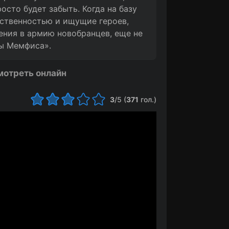
осто будет забыть. Когда на базу
ственностью и ищущие героев,
ения в армию новобранцев, еще не
цы Мемфиса».
мотреть онлайн
3
/5 (
371
гол.)