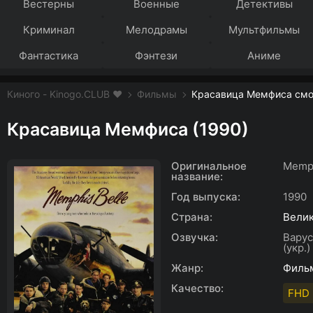
Вестерны
Военные
Детективы
Криминал
Мелодрамы
Мультфильмы
Фантастика
Фэнтези
Аниме
Киного - Kinogo.CLUB ❤️
Фильмы
Красавица Мемфиса смот
Красавица Мемфиса (1990)
Оригинальное
Memph
название:
Год выпуска:
1990
Страна:
Вели
Озвучка:
Варус
(укр.)
Жанр:
Филь
Качество:
FHD 