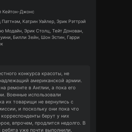
л Кейтон-Джонс
 Паттнэм, Катрин Уайлер, Эрик Рэттрэй
ю Модайн, Эрик Столц, Тейт Донован,
Суини, Билли Зейн, Шон Эстин, Гарри
ик
стного конкурса красоты, не
ринадлежащий американской армии.
на ремонте в Англии, а пока его
ни. Военные использовали
ка их товарищи не вернулись с
миссии, и поскольку они пока что
, корреспонденты берут у них
орое, впрочем, продлится недолго. В
 ребята уже почти выполнили,