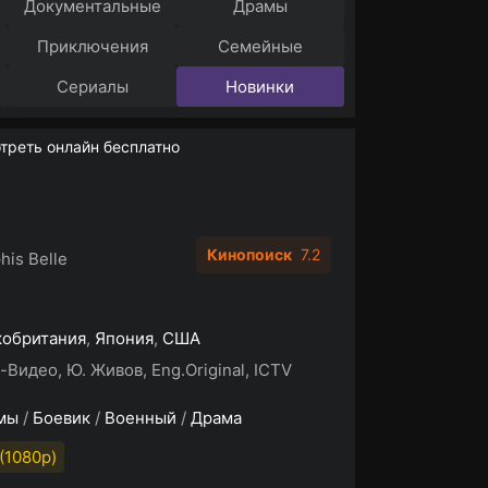
Документальные
Драмы
Приключения
Семейные
Сериалы
Новинки
реть онлайн бесплатно
Кинопоиск
7.2
is Belle
кобритания
,
Япония
,
США
-Видео, Ю. Живов, Eng.Original, ICTV
мы
/
Боевик
/
Военный
/
Драма
(1080p)