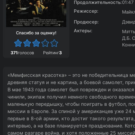
Продолжительность:
01:47
Режиссер:
Майк
Продюсер:
Дэвид
Актеры:
Мэтть
Спасибо за оценку!
Д.Б. 
Конн
371
голосов
Рейтинг
3
«Мемфисская красотка» – это не победительница ме
древняя статуя и не картина, а боевой самолет, п
В мае 1943 года самолет был поврежден и оказался 
чинили, экипаж получил немного свободного време
маленькую передышку, чтобы поиграть в футбол, по
миссии в Европе. За спиной у американцев уже 24 
первые в 8-ой армии, кто достиг такого результата
интервью, а на базе планируется празднование. Кот
самом разгаре война, и хотя положенные 25 миссий