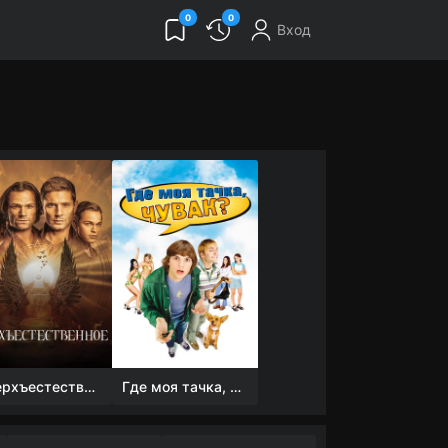
0
0
Вход
Сверхъестественное
Где моя тачка, чувак?