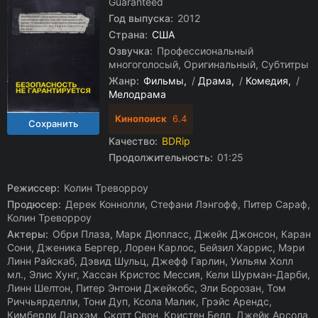
Guaranteed
Год выпуска:
2012
Страна:
США
Озвучка:
Профессиональный
многоголосый, Оригинальный, Субтитры
Жанр:
Фильмы
/
Драма
/
Комедия
/
Мелодрама
Кинопоиск
6.4
Качество:
BDRip
Продолжительность:
01:25
Режиссер:
Колин Треворроу
Продюсер:
Дерек Коннолли, Стефани Лэнгофф, Питер Сараф,
Колин Треворроу
Актеры:
Обри Плаза, Марк Дюпласс, Джейк Джонсон, Каран
Сони, Дженика Бергер, Лорен Карлос, Бейзил Харрис, Мэри
Линн Райскаб, Дэвид Шульц, Джефф Гарлин, Уильям Холл
мл., Элис Хунг, Хассан Кристос Мессия, Кели Шурман-Дарби,
Линн Шелтон, Питер Энтони Джейкобс, Эли Борозан, Том
Риччьярделли, Тони Дуп, Ксола Малик, Грэйс Арендс,
Кимберли Дархэм, Скотт Свон, Кристен Белл, Джейк Арсола,