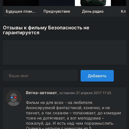
Будущее планеты: Жизнь после людей
Предчувствие
День радио
Кли
Отзывы к фильму Безопасность не
гарантируется
Добавить
Вятка-автомат
,
оставлен 21 апреля 2017 17:25
Фильм не для всех - на любителя.
Анонсируемой фантастикой, конечно, и не
пахнет, а так скажем – попахивает, до комедии
тоже не дотягивает, а вот мелодрама –
пожалуй, да. И есть над чем поразмыслить.
Оценка – четыре с минусом из 5.