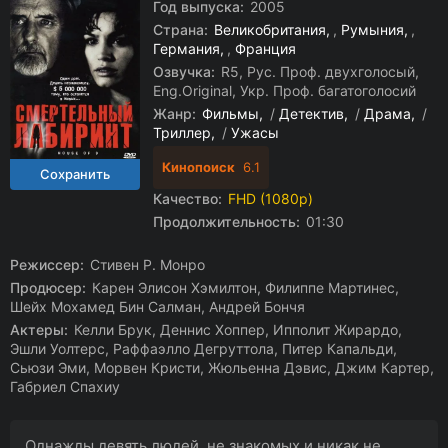
Год выпуска:
2005
Страна:
Великобритания
,
Румыния
,
Германия
,
Франция
Озвучка:
R5, Рус. Проф. двухголосый,
Eng.Original, Укр. Проф. багатоголосий
Жанр:
Фильмы
/
Детектив
/
Драма
/
Триллер
/
Ужасы
Кинопоиск
6.1
Качество:
FHD (1080p)
Продолжительность:
01:30
Режиссер:
Стивен Р. Монро
Продюсер:
Карен Элисон Хэмилтон, Филиппе Мартинес,
Шейх Мохамед Бин Салман, Андрей Бончя
Актеры:
Келли Брук, Деннис Хоппер, Ипполит Жирардо,
Эшли Уолтерс, Раффаэлло Дегруттола, Питер Капальди,
Сьюзи Эми, Морвен Кристи, Жюльенна Дэвис, Джим Картер,
Габриел Спахиу
Однажды девять людей, не знакомых и никак не