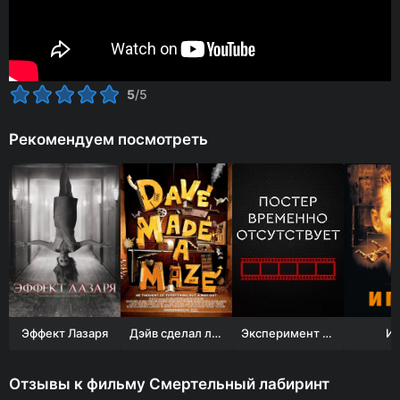
5
/5
Рекомендуем посмотреть
Эффект Лазаря
Дэйв сделал лабиринт
Эксперимент Белко
Иг
Отзывы к фильму Смертельный лабиринт