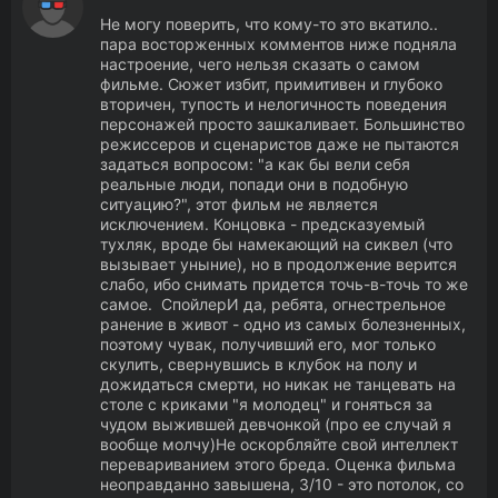
Не могу поверить, что кому-то это вкатило..
пара восторженных комментов ниже подняла
настроение, чего нельзя сказать о самом
фильме. Сюжет избит, примитивен и глубоко
вторичен, тупость и нелогичность поведения
персонажей просто зашкаливает. Большинство
режиссеров и сценаристов даже не пытаются
задаться вопросом: "а как бы вели себя
реальные люди, попади они в подобную
ситуацию?", этот фильм не является
исключением. Концовка - предсказуемый
тухляк, вроде бы намекающий на сиквел (что
вызывает уныние), но в продолжение верится
слабо, ибо снимать придется точь-в-точь то же
самое. СпойлерИ да, ребята, огнестрельное
ранение в живот - одно из самых болезненных,
поэтому чувак, получивший его, мог только
скулить, свернувшись в клубок на полу и
дожидаться смерти, но никак не танцевать на
столе с криками "я молодец" и гоняться за
чудом выжившей девчонкой (про ее случай я
вообще молчу)Не оскорбляйте свой интеллект
перевариванием этого бреда. Оценка фильма
неоправданно завышена, 3/10 - это потолок, со