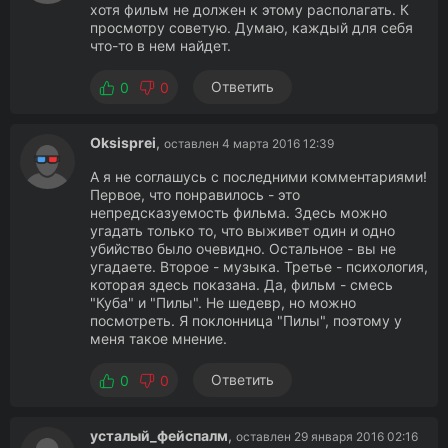
хотя фильм не должен к этому располагать. К
просмотру советую. Думаю, каждый для себя
что-то в нем найдет.
Ответить
0
0
Oksisprei
,
оставлен 4 марта 2016 12:39
А я не соглашусь с последними комментариями!
Первое, что понравилось - это
непредсказуемость фильма. Здесь можно
угадать только то, что выживет один и одно
убийство было очевидно. Остальное - вы не
угадаете. Второе - музыка. Третье - психология,
которая здесь показана. Да, фильм - смесь
"Куба" и "Пилы". Не шедевр, но можно
посмотреть. Я поклонница "Пилы", поэтому у
меня такое мнение.
Ответить
0
0
усталый_фейспалм
,
оставлен 29 января 2016 02:16