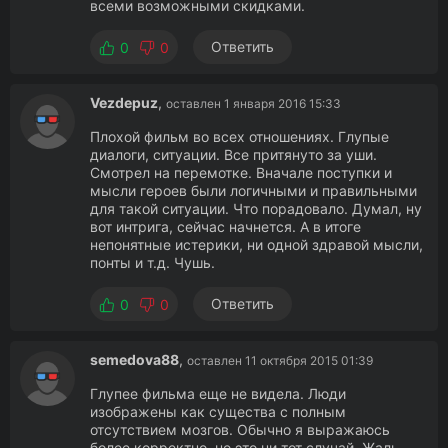
всеми возможными скидками.
Ответить
0
0
Vezdepuz
,
оставлен 1 января 2016 15:33
Плохой фильм во всех отношениях. Глупые
диалоги, ситуации. Все притянуто за уши.
Смотрел на перемотке. Вначале поступки и
мысли героев были логичными и правильными
для такой ситуации. Что порадовало. Думал, ну
вот интрига, сейчас начнется. А в итоге
непонятные истерики, ни одной здравой мысли,
понты и т.д. Чушь.
Ответить
0
0
semedova88
,
оставлен 11 октября 2015 01:39
Глупее фильма еще не видела. Люди
изображены как существа с полным
отсутствием мозгов. Обычно я выражаюсь
более корректно, но это ни тот случай. Жаль