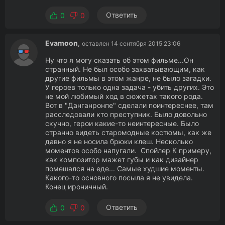
Ответить
0
0
Evamoon
,
оставлен 14 сентября 2015 23:06
Ну что я могу сказать об этом фильме...Он
странный. Не был особо захватывающим, как
другие фильмы в этом жанре, не было загадки.
У героев только одна задача - убить других. Это
не мой любимый ход в сюжетах такого рода.
Вот в "Данганронпе" сделали поинтереснее, там
расследовали кто преступник. Было довольно
скучно, герои какие-то неинтересные. Было
странно видеть старомодные костюмы, как же
давно я не носила брюки клеш. Несколько
моментов особо напугали. Спойлер К примеру,
как композитор мажет губы и как дизайнер
помешался на еде... Самые худшие моменты.
Какого-то основного посыла я не увидела.
Конец ироничный.
Ответить
0
0