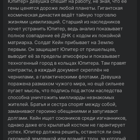
Юпитер» девушка спешит на работу, не зная, что её
гены ценятся дороже любой планеты. Гигантская
космическая династия ведёт тайную торговлю
жизнями цивилизаций. Старший из наследников
хочет устранить Юпитер, ведь анализ показывает
полное совпадение её ДНК с кодом их покойной
матриарха. Солдат Кейн прибывает на Землю
первым. Он защищает Юпитер от пришельцев,
выводит её за пределы атмосферы и показывает
техногенный город в кольцах Юпитера. Там правят
контракты, а каждый документ скреплён не
чернилами, а галактическими флотами. Девушка
поражена размахом чужого мира, но ещё сильнее
пугает мысль, что подпись под актом наследства
способна уничтожить миллиарды незнакомых
жителей. Братья и сестра спорят между собой,
заманивают героиню обещаниями и запугивают
долгами. Кейн ищет союзников среди изгнанников,
однако даже его крылатый костюм не гарантирует
успех. Юпитер должна решить, останется ли она
скромной землянкой или возьмёт трон, за который