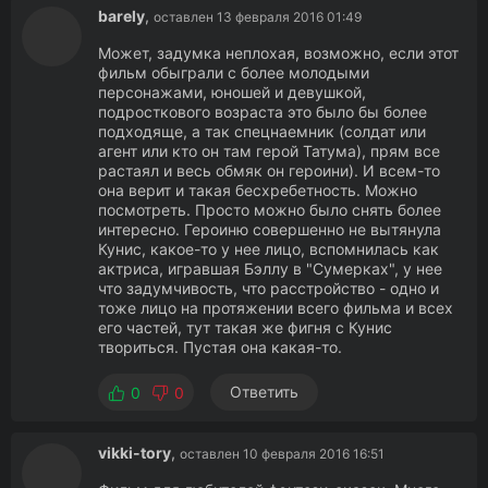
barely
,
оставлен 13 февраля 2016 01:49
Может, задумка неплохая, возможно, если этот
фильм обыграли с более молодыми
персонажами, юношей и девушкой,
подросткового возраста это было бы более
подходяще, а так спецнаемник (солдат или
агент или кто он там герой Татума), прям все
растаял и весь обмяк он героини). И всем-то
она верит и такая бесхребетность. Можно
посмотреть. Просто можно было снять более
интересно. Героиню совершенно не вытянула
Кунис, какое-то у нее лицо, вспомнилась как
актриса, игравшая Бэллу в "Сумерках", у нее
что задумчивость, что расстройство - одно и
тоже лицо на протяжении всего фильма и всех
его частей, тут такая же фигня с Кунис
твориться. Пустая она какая-то.
Ответить
0
0
vikki-tory
,
оставлен 10 февраля 2016 16:51