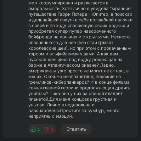
мир коррумпирован и разлагается в
аморальности. Хотя лично я увидела "мрачное"
путешествие Гарри Потера - Юпитер, в поисках
и дальнейшей покупке себе волшебной палочки
с совой и по ходу спасающую своих родных и
приобретая супер пупер навороченного
бойфренда на коньках и с крыльями. Немного
опасненького для нее (без стаи грызет
королевские шеи), но при этом с прокачанным
торсом и эльфийскими ушами. А как вам
русская женщина под водку рожающая на
барже в Атлантическом океане? Ладно,
американцы уже просто не могут не ст нас, а
мы их. Окей.Но инопланетяне, похожие на
гремлинов-киберпанкеров? И в конце фильма
семья главной героини продолжающая драить
унитазы? Пока она у них за спиной владеет
планетой.Для меня концовка грустная и
унылая. Лично я недовольна и
разочарована.Простите за сумбур, много
неприятных эмоций.
Ответить
0
0