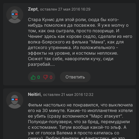
Zept
,
оставлен 27 мая 2016 16:29
Стара Кунис для этой роли, сюда бы кого-
нибудь помоложе да посвежее. Я уже молчу о
том, как она сыграла, просто позорище. И
Ченинг здесь как корове седло, сделали из него
волка-Боярского из фильма "Мама", как для
детского утренника. Из положительного -
эффекты на уровне, и костюмы неплохие.
Сюжет так себе, наворотили кучу, сиди
разгребай....
Ответить
0
0
Neitiri
,
оставлен 21 мая 2016 12:32
Фильм настолько не понравился, что выключила
его на 30 минуте. Какие-то инопланетяне хотели
ее убить (сразу вспомнился "Марс атакует".
Полуюди-полузвери, что за бред, перемудрили
с костюмами. Татум вообще какой-то эльф. А
уж от голоса Валема я просто катилась со
смеху). Люблю фентези, и фантастику, но это