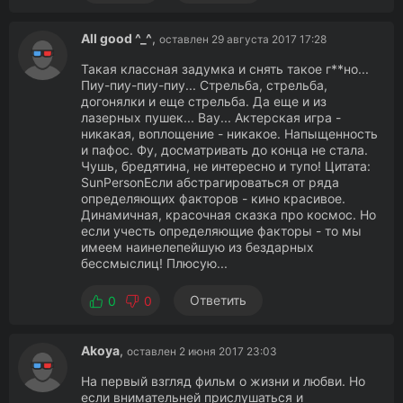
All good ^_^
,
оставлен 29 августа 2017 17:28
Такая классная задумка и снять такое г**но...
Пиу-пиу-пиу-пиу... Стрельба, стрельба,
догонялки и еще стрельба. Да еще и из
лазерных пушек... Вау... Актерская игра -
никакая, воплощение - никакое. Напыщенность
и пафос. Фу, досматривать до конца не стала.
Чушь, бредятина, не интересно и тупо! Цитата:
SunPersonЕсли абстрагироваться от ряда
определяющих факторов - кино красивое.
Динамичная, красочная сказка про космос. Но
если учесть определяющие факторы - то мы
имеем наинелепейшую из бездарных
бессмыслиц! Плюсую...
Ответить
0
0
Akoya
,
оставлен 2 июня 2017 23:03
На первый взгляд фильм о жизни и любви. Но
если внимательней прислушаться и