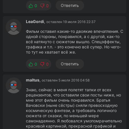
Ответить
0
0
LeaGordi
,
оставлен 19 июля 2016 22:37
Фильм оставил какие-то двоякие впечатления. С
одной стороны, понравился, а с другой, как-то
всё натянуто с сюжетом вышло. Спецэффекты,
графика и т.п. - это конечно всё супер. Но чего-
то тут не хватает всё же.
Ответить
0
0
maltus
,
оставлен 5 июля 2016 04:58
Знаю, сейчас в меня полетят тапки от всех
рецензентов, что оставили свои посты ниже, но
мне этот фильм очень понравился. Братья
Вачовски (ныне сёстры) сняли превосходную
космическую фэнтези, а требовать логичного
сюжета от сказки, по меньшей мере
самонадеянно. Я любовался умопомрачительно
красивой картинкой, прекрасной графикой и