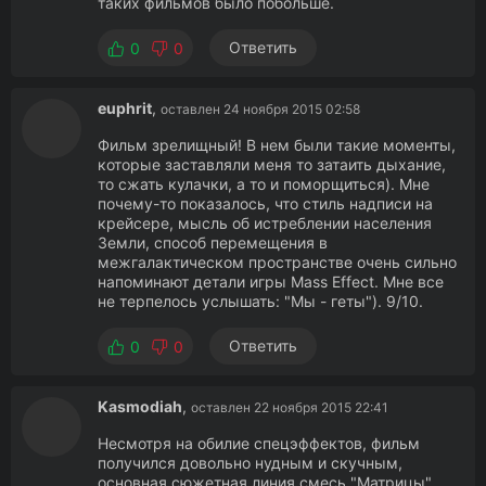
таких фильмов было побольше.
Ответить
0
0
euphrit
,
оставлен 24 ноября 2015 02:58
Фильм зрелищный! В нем были такие моменты,
которые заставляли меня то затаить дыхание,
то сжать кулачки, а то и поморщиться). Мне
почему-то показалось, что стиль надписи на
крейсере, мысль об истреблении населения
Земли, способ перемещения в
межгалактическом пространстве очень сильно
напоминают детали игры Mass Effect. Мне все
не терпелось услышать: "Мы - геты"). 9/10.
Ответить
0
0
Kasmodiah
,
оставлен 22 ноября 2015 22:41
Несмотря на обилие спецэффектов, фильм
получился довольно нудным и скучным,
основная сюжетная линия смесь "Матрицы"