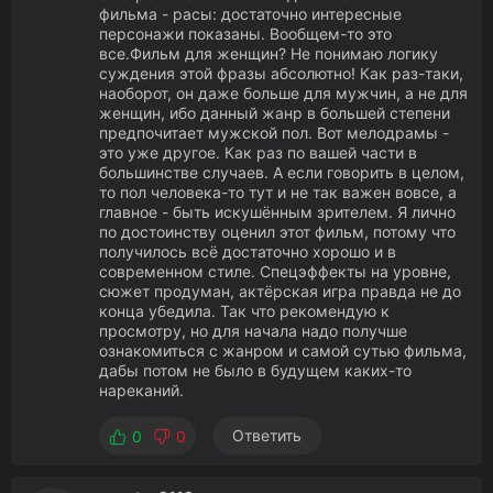
фильма - расы: достаточно интересные
персонажи показаны. Вообщем-то это
все.Фильм для женщин? Не понимаю логику
суждения этой фразы абсолютно! Как раз-таки,
наоборот, он даже больше для мужчин, а не для
женщин, ибо данный жанр в большей степени
предпочитает мужской пол. Вот мелодрамы -
это уже другое. Как раз по вашей части в
большинстве случаев. А если говорить в целом,
то пол человека-то тут и не так важен вовсе, а
главное - быть искушённым зрителем. Я лично
по достоинству оценил этот фильм, потому что
получилось всё достаточно хорошо и в
современном стиле. Спецэффекты на уровне,
сюжет продуман, актёрская игра правда не до
конца убедила. Так что рекомендую к
просмотру, но для начала надо получше
ознакомиться с жанром и самой сутью фильма,
дабы потом не было в будущем каких-то
нареканий.
Ответить
0
0