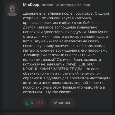
MrsDepp
,
оставлен 30 августа 2016 17:48
Двоякие впечатления после просмотра. С одной
стороны - офигенски крутая картинка,
красивые костюмы и эффектные бойни, а с
другой - никакое воплощение изначально
неплохой и даже хорошей задумки. Мила Кунис
стала для меня просто разочарованием года, а
вот о Татуме ничего компетентно не скажу,
поскольку в силу наличия лишней хромосомы
пытаю искреннее восхищение к его персонажу.
Спойлер(симпатичный инопланетянин с
волчьими генами? Отлично! Воин, смелости
которому не занимать? Супер! ЕЩЕ И С
КРЫЛИШКАМИ? ЗАВЕРНИТЕ ДВА!. Но если
объективно - к нему претензий не имею, он
справился. Подойдет для просмотра настоящим
эстетам и ценителям компьютерной графики,
поскольку она в этом фильме что надо. Ну а в
остальном... Ну как сказать...
Ответить
0
0