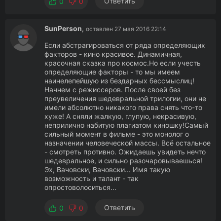
Ответить
0
0
SunPerson
,
оставлен 27 мая 2016 22:14
Если абстрагироваться от ряда определяющих
факторов - кино красивое. Динамичная,
красочная сказка про космос.Но если учесть
определяющие факторы - то мы имеем
наинелепейшую из бездарных бессмыслиц!
Начнем с режиссеров. После своей без
преувеличения шедевральной трилогии, они не
имели абсолютно никакого права снять что-то
хуже! А сняли жалкую, глупую, некрасивую,
неприлично набитую плагиатом киношку!Самый
сильный момент в фильме - это монолог о
назначении человеческой массы. Всё остальное
- смотреть противно. Ожидаешь увидеть нечто
шедевральное, и сильно разочаровываешься!
Эх, Вачовски, Вачовски... Имя такую
возможность и талант - так
опростоволоситься...
Ответить
0
0