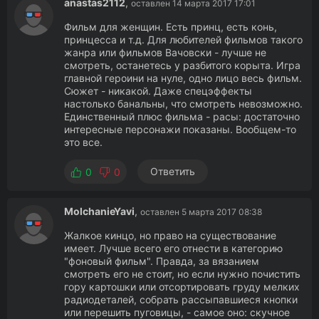
anastas2112
,
оставлен 14 марта 2017 17:01
Фильм для женщин. Есть принц, есть конь,
принцесса и т.д. Для любителей фильмов такого
жанра или фильмов Вачовски - лучше не
смотреть, останетесь у разбитого корыта. Игра
главной героини на нуле, одно лицо весь фильм.
Сюжет - никакой. Даже спецэффекты
настолько банальны, что смотреть невозможно.
Единственный плюс фильма - расы: достаточно
интересные персонажи показаны. Вообщем-то
это все.
Ответить
0
0
MolchanieYavi
,
оставлен 5 марта 2017 08:38
Жалкое кинцо, но право на существование
имеет. Лучше всего его отнести в категорию
"фоновый фильм". Правда, за вязанием
смотреть его не стоит, но если нужно почистить
гору картошки или отсортировать груду мелких
радиодеталей, собрать рассыпавшиеся кнопки
или перешить пуговицы, - самое оно: скучное