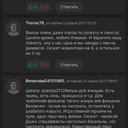
Ответить
0
0
Tvorec76
,
оставлен 2 апреля 2017 02:31
Фильм очень даже хорош по сюжету и смыслу.
Цените время, любите близких. И берегите нашу
планету, она у нас одна и мы никуда с нее не
денемся). Сюжет моментами на 4, а остальное
на 3-ку.
Ответить
0
0
Вячеслав04101985
,
оставлен 31 марта 2017 09:15
Цитата: anastas2112Фильм для женщин. Есть
принц, есть конь, принцесса и т.д. Для
любителей фильмов такого жанра или фильмов
Вачовски - лучше не смотреть, останетесь у
разбитого корыта. Игра главной героини на
нуле, одно лицо весь фильм. Сюжет - никакой.
Даже спецэффекты настолько банальны, что
смотреть невозможно. Единственный плюс