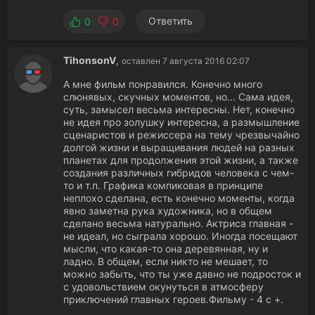
Ответить
0
0
TihonsonV
,
оставлен 7 августа 2016 02:07
А мне фильм понравился. Конечно много
слюнявых, скучных моментов, но... Сама идея,
суть, замысел весьма интересны. Нет, конечно
не идея про золушку интересна, а размышление
сценаристов и режиссера на тему чрезвычайно
долгой жизни и выращивания людей на разных
планетах для продолжения этой жизни, а также
создания различных гибридов человека с чем-
то и т.п. Графика компиковая в принципе
неплохо сделана, есть конечно моменты, когда
явно заметна рука художника, но в общем
сделано весьма натурально. Актриса главная -
не идеал, но сыграла хорошо. Иногда посещают
мысли, что какая-то она деревянная, ну и
ладно. В общем, если никто не мешает, то
можно забыть, что ты уже давно не подросток и
с удовольствием окунуться в атмосферу
приключений главных героев.Фильму - 4 с +.