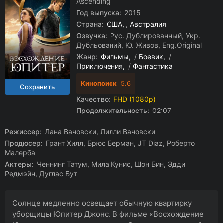
Ascending
Год выпуска:
2015
Страна:
США
,
Австралия
Озвучка:
Рус. Дублированный, Укр.
Дубльований, Ю. Живов, Eng.Original
Жанр:
Фильмы
/
Боевик
/
Приключения
/
Фантастика
Кинопоиск
5.6
Качество:
FHD (1080p)
Продолжительность:
02:07
Режиссер:
Лана Вачовски, Лилли Вачовски
Продюсер:
Грант Хилл, Брюс Берман, JT Diaz, Роберто
Малерба
Актеры:
Ченнинг Татум, Мила Кунис, Шон Бин, Эдди
Редмэйн, Дуглас Бут
Солнце медленно освещает обычную квартирку
уборщицы Юпитер Джонс. В фильме «Восхождение