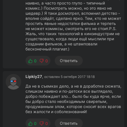
наивно, а часто просто глупо - типичный
комикс.) Посмотреть можно, но это явно не
шедевр.) Я таки досмотрел, вспомнил детство -
вполне сойдёт, сделано ярко. Тем, кто не может
простить явные недостатки фильма и терпеть
не может комиксы, смотреть его не стоит.P.S.
Жаль, что таких технологий в киноиндустрии не
существовало, когда люди ещё мыслили при
создании фильмов, а не штамповали
бесконечный плагиат.)
Ответить
0
0
Lipkiy27
,
оставлен 5 октября 2017 18:18
Да не в съемках дело, а не в доработке сюжета,
слишком наивно и по-детски все выглядело,
добро побеждает зло... было бы куда ярче, если
бы добро стало необходимым свирепым,
продуманным злом, которое сносит всех врагов
без жалости и соболезнований!
Ответить
0
0