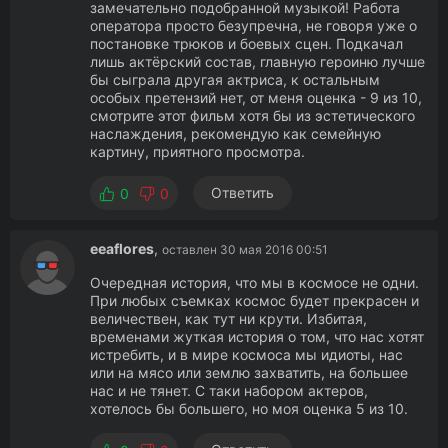
замечательно подобранной музыкой! Работа
оператора просто безупречна, не говоря уже о
постановке трюков и боевых сцен. Подкачал
лишь актёрский состав, главную героиню лучше
бы сыграла другая актриса, к остальным
особых претензий нет, от меня оценка - 9 из 10,
смотрите этот фильм хотя бы из эстетического
наслаждения, рекомендую как семейную
картину, приятного просмотра.
Ответить
0
0
eeaflores
,
оставлен 30 мая 2016 00:51
Очередная история, что мы в космосе не одни.
При любых съемках космос будет прекрасен и
величествен, как тут ни крути. Избитая,
временами жуткая история о том, что нас хотят
истребить, и в мире космоса мы идиоты, нас
или на мясо или землю захватить, на большее
нас и не тянет. С таки набором актеров,
хотелось бы большего, но моя оценка 5 из 10.