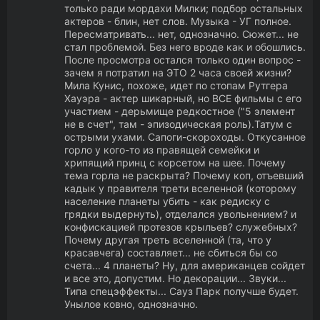
только ради мордахи Милки; подбор остальных
актеров - блин, нет слов. Музыка - УГ полное.
Пересматривать... нет, однозначно. Сюжет... не
стал проблемой. Без него вроде как и обошлись.
После просмотра остался только один вопрос -
зачем я потратил на ЭТО 2 часа своей жизни?
Мила Кунис, похоже, идет по стопам Рутгера
Хауэра - актер шикарный, но ВСЕ фильмы с его
участием - дерьмище редкостное ("5 элемент
не в счет", там - эпизодическая роль).Татум с
острыми ухами. Сапоги-скороходы. Откусанное
горло у кого-то из правящей семейки и
хрипящий принц с корсетом на шее. Почему
тема горла не раскрыта? Почему коп, отъевший
кадык у правителя трети вселенной (которому
население планеты убить - как редиску с
грядки выдернуть), отделался увольнением? и
конфискацией протезов крыльев? служебных?
Почему другая треть вселенной (та, что у
красавчега) составляет... не сбиться бы со
счета... 4 планеты? Ну, для американцев сойдет
и все это, допустим. Но декорации... Звуки...
Типа спецэффекты... Сауз Парк получше будет.
Унылое ковно, однозначно.