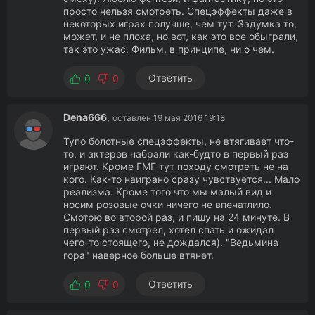
просто нельзя смотреть. Спецэффекты даже в
некоторых играх получше, чем тут. Задумка то,
может, и не плоха, но вот, как это все обыграли,
так это ужас. Фильм, в принципе, ни о чем.
Ответить
0
0
Dena666
,
оставлен 19 мая 2016 19:18
Тупо болотные спецэффекты, не втягивает что-
то, и актеров набрали как-будто в первый раз
играют. Кроме ГМГ тут походу смотреть не на
кого. Как-то наиграно сразу чувствуется... Мало
реализма. Кроме того что мы малый вид и
носим розовые очки ничего не впечатлило.
Смотрю во второй раз, и пишу на 24 минуте. В
первый раз смотрел, хотел спать и ожидал
чего-то стоящего, не дождался). "Ведьмина
гора" наверное больше втянет.
Ответить
0
0