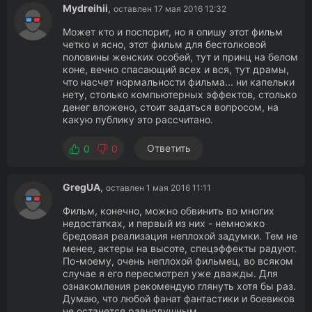
Mydreihii
,
оставлен 17 мая 2016 12:32
Может кто и поспорит, но я опишу этот фильм
четко и ясно, этот фильм для бестолковой
половины женских особей, тут и принц на белом
коне, вечно спасающий всех и вся, тут драмы,
что насчет нормальности фильма... ни капельки
нету, столько компьютерных эффектов, столько
денег вложено, стоит задаться вопросом, на
какую публику это рассчитано.
Ответить
0
0
GregUA
,
оставлен 1 мая 2016 11:11
Фильм, конечно, можно обвинить во многих
недостатках, и первый из них - немножко
бредовая реализация неплохой задумки. Тем не
менее, актеры на высоте, спецэффекты радуют.
По-моему, очень неплохой фильмец, во всяком
случае я его пересмотрел уже дважды. Для
ознакомления рекомендую глянуть хотя бы раз.
Думаю, что любой фанат фантастики и боевиков
не останется равнодушным.