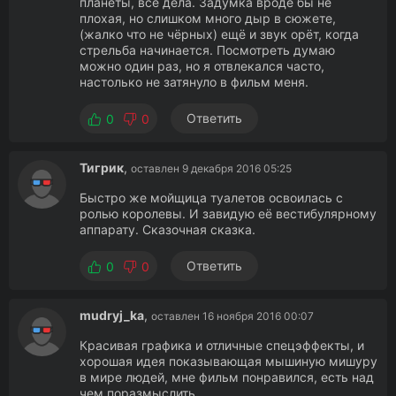
планеты, все дела. Задумка вроде бы не
плохая, но слишком много дыр в сюжете,
(жалко что не чёрных) ещё и звук орёт, когда
стрельба начинается. Посмотреть думаю
можно один раз, но я отвлекался часто,
настолько не затянуло в фильм меня.
Ответить
0
0
Тигрик
,
оставлен 9 декабря 2016 05:25
Быстро же мойщица туалетов освоилась с
ролью королевы. И завидую её вестибулярному
аппарату. Сказочная сказка.
Ответить
0
0
mudryj_ka
,
оставлен 16 ноября 2016 00:07
Красивая графика и отличные спецэффекты, и
хорошая идея показывающая мышиную мишуру
в мире людей, мне фильм понравился, есть над
чем поразмыслить.