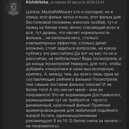
Кichikitoka
,
оставлен 25 августа 2016 23:41
Цитата: MydreihiiМожет кто и поспорит, но я
опишу этот фильм четко и ясно, этот фильм для
бестолковой половины женских особей, тут и
принц на белом коне, вечно спасающий всех и
вся, тут драмы, что насчет нормальности
фильма... ни капельки нету, столько
компьютерных эффектов, столько денег
вложено, стоит задаться вопросом, на какую
публику это рассчитано.Да вот на вас-то он и
рассчитан, на любопытных! Ведь посмотрели, и
до конца посмотрели! Наверно, для того, чтобы
добавить конкретики в свою высокопарную
критику. А, между тем, вы всего лишь одна из
составляющих рейтинга фильма! Посмотрели,
тем самым поставив фильму плюсик! И не
более того! А что насчет меня - мне он
понравился! Это не экранизация Достоевского,
размышления тут не требуются - просто
динамичный, красочный фильм! Приятное
времяпровождение для любителей подобного
жанра! Кстати, единомышленникам
рекомендую! 8 из 10 (2 балла сняла за начало -
не понравилось).