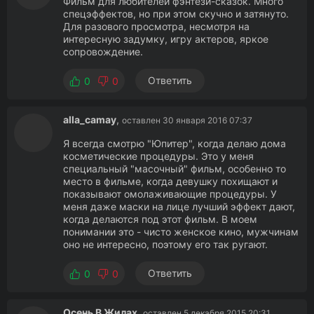
Фильм для любителей фэнтези-сказок. Много
спецэффектов, но при этом скучно и затянуто.
Для разового просмотра, несмотря на
интересную задумку, игру актеров, яркое
сопровождение.
Ответить
0
0
alla_camay
,
оставлен 30 января 2016 07:37
Я всегда смотрю "Юпитер", когда делаю дома
косметические процедуры. Это у меня
специальный "масочный" фильм, особенно то
место в фильме, когда девушку похищают и
показывают омолаживающие процедуры. У
меня даже маски на лице лучший эффект дают,
когда делаются под этот фильм. В моем
понимании это - чисто женское кино, мужчинам
оно не интересно, поэтому его так ругают.
Ответить
0
0
Осень В Жилах
,
оставлен 5 декабря 2015 20:31