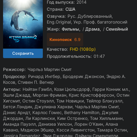
Год выпуска:
2014
Страна:
США
Озвучка:
Рус. Дублированный,
Eng.Original, Укр. Проф. багатоголосий
Жанр:
Фильмы
/
Драма
/
Семейный
Кинопоиск
6.9
Качество:
FHD (1080p)
Продолжительность:
01:47
Режиссер:
Чарльз Мартин Смит
Продюсер:
Ричард Ингбер, Бродерик Джонсон, Эндрю А.
Косов, Стивен П. Вегнер
Актеры:
Нэйтан Гэмбл, Кози Цюльсдорф, Гарри Конник мл.,
Эшли Джадд, Морган Фриман, Крис Кристофферсон, Остин
Хигсмит, Остин Стоуэлл, Том Новицки, Тейлор Блэкуэлл,
Бетси Лэндин, Джулиана Харкви, Чарльз Мартин Смит,
Дэнис Арндт, Карлос Гомес, Bethany Hamilton, Джулия
Джордан, Ли Карлински, Ким Остренко, Том Хилльманн,
Аманда Пауэлл, Денизеа Уилсон, Лорен О’Квин, Алана
Кавано, Мэдисон Эбшер, Кэсси Ливингстон, Тамара Остин,
Jessica Fernandez, Эми Джордан, Дэймон Сементилли,