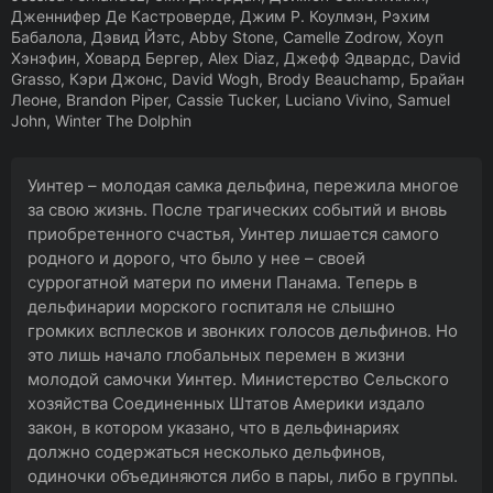
Дженнифер Де Кастроверде, Джим Р. Коулмэн, Рэхим
Бабалола, Дэвид Йэтс, Abby Stone, Camelle Zodrow, Хоуп
Хэнэфин, Ховард Бергер, Alex Diaz, Джефф Эдвардс, David
Grasso, Кэри Джонс, David Wogh, Brody Beauchamp, Брайан
Леоне, Brandon Piper, Cassie Tucker, Luciano Vivino, Samuel
John, Winter The Dolphin
Уинтер – молодая самка дельфина, пережила многое
за свою жизнь. После трагических событий и вновь
приобретенного счастья, Уинтер лишается самого
родного и дорого, что было у нее – своей
суррогатной матери по имени Панама. Теперь в
дельфинарии морского госпиталя не слышно
громких всплесков и звонких голосов дельфинов. Но
это лишь начало глобальных перемен в жизни
молодой самочки Уинтер. Министерство Сельского
хозяйства Соединенных Штатов Америки издало
закон, в котором указано, что в дельфинариях
должно содержаться несколько дельфинов,
одиночки объединяются либо в пары, либо в группы.