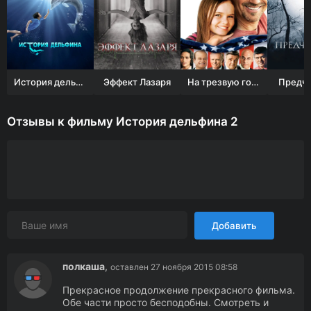
История дельфина
Эффект Лазаря
На трезвую голову
Предчу
Отзывы к фильму История дельфина 2
Добавить
полкаша
,
оставлен 27 ноября 2015 08:58
Прекрасное продолжение прекрасного фильма.
Обе части просто бесподобны. Смотреть и