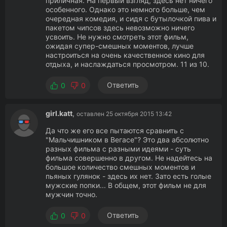
приличная. На первый взгляд, здесь нет ничего
особенного. Однако это немного больше, чем
очередная комедия, и сидя с бутылочкой пива и
пакетом чипсов здесь невозможно ничего
усвоить. Не нужно смотреть этот фильм,
ожидая супер-смешных моментов, лучше
настроиться на очень качественное кино для
отдыха, и наслаждаться просмотром. 11 из 10.
Ответить
0
0
girl.katt
,
оставлен 25 октября 2015 13:42
Да что же его все пытаются сравнить с
"Мальчишником в Вегасе"? Это два абсолютно
разных фильма с разными идеями - суть
фильма совершенно в другом. Не надейтесь на
большое количество смешных моментов и
пьяных гулянок - здесь их нет. Зато есть голые
мужские попки... В общем, этот фильм не для
мужчин точно.
Ответить
0
0