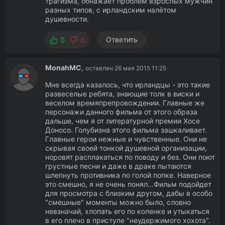
трагизма, обнажает проблем взрослых мужчин
разных типов, с ирландским налётом
душевности.
Ответить
0
0
MonahMC
,
оставлен 26 мая 2015 11:25
Мне всегда казалось, что ирландцы - это такие
развеселые ребята, знающие толк в виски и
веселом времяпрепровождении. Главные же
персонажи данного фильма от этого образа
дальше, чем я от литературной премии Хосе
Доносо. Голубизна этого фильма зашкаливает.
Главные герои нежные и чувственные. Они не
скрывая своей тонкой душевной организации,
норовят расплакаться по поводу и без. Они поют
грустные песни и даже в драке пытаются
шлепнуть противника по голой попке. Наверное
это смешно, я не очень понял...Фильм подойдет
для просмотра с близким другом, дабы в особо
"смешные" моменты можно было, словно
невзначай, хлопать его по коленке и утыкаться
в его плечо в приступе "неудержимого хохота".