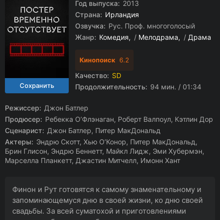
Год выпуска:
2013
Страна:
Ирландия
Озвучка:
Рус. Проф. многоголосый
Жанр:
Комедия
/
Мелодрама
/
Драма
Кинопоиск
6.2
Качество:
SD
Продолжительность:
94 мин. / 01:34
Режиссер:
Джон Батлер
Продюсер:
Ребекка О’Флэнаган, Роберт Валпоул, Кэтлин Дор
Сценарист:
Джон Батлер, Питер МакДональд
Актеры:
Эндрю Скотт, Хью О’Конор, Питер МакДональд,
Брин Глисон, Эндрю Беннетт, Майкл Лидж, Эми Хубермэн,
Марселла Планкетт, Джастин Митчелл, Имонн Хант
Финон и Рут готовятся к самому знаменательному и
запоминающемуся дню в своей жизни, ко дню своей
свадьбы. За всей суматохой и приготовлениями