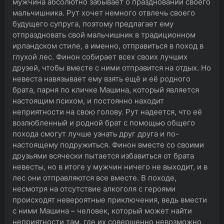
мужчина абсолютно забывает о праздновании своего
мальчишника. Рут хочет немного отвлечь своего
будущего супруга, поэтому предлагает ему
отпраздновать свой мальчишник в традиционном
ирландском стиле, а именно, отправиться в поход в
глухой лес. Финон собирает всех своих лучших
друзей, чтобы вместе с ними отправится на отдых. Но
невеста навязывает ему взять ещё и её родного
брата, парня по кличке Машина, который является
настоящим психом, и постоянно находит
неприятности на свою голову. Рут надеется, что её
возлюбленный и родной брат с помощью общего
похода смогут лучше узнать друг друга и по-
настоящему подружиться. Финон вместе со своими
друзьями всячески пытается избавиться от брата
невесты, но в итоге у мужчин ничего не выходит, и в
лес они отправляются все вместе. В походе,
несмотря на отсутствие алкоголя с героями
происходят невероятные приключения, ведь вмести
с ними Машина – человек, который может найти
неприятности там, где их совершенно невозможно