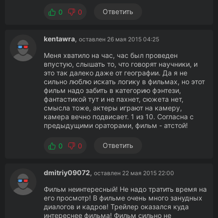
Ответить
0
0
kentawra
,
оставлен 26 мая 2015 04:25
Меня хватило на час, час был проведен
впустую, слышать то, что говорят научники, и
это так далеко даже от географии. Да я не
сильно люблю искать логику в фильмах, но этот
фильм надо забить в категорию фэнтези,
фантастикой тут и не пахнет, сюжета нет,
смысла тоже, актеры играют на камеру,
камера вечно подвисает. 1 из 10. Согласна с
предыдущими ораторами, фильм - атстой!
Ответить
0
0
dmitriy09072
,
оставлен 22 мая 2015 22:00
Фильм неинтересный! Не надо тратить время на
его просмотр! В фильме очень много занудных
диалогов и кадров! Трейлер оказался куда
интереснее фильма! Фильм сильно не