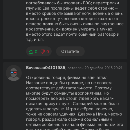
потребовалось бы взорвать ГЭС; перестрелки
глупые: Ева после раны ведет себя странно--
вместо криков отказывают ноги, военные очень
косо стреляют; у человека которого зажало в
пещере должно быть очень сильное внутреннее
кровотечение, он должен умирать в муках,
вместо этого ведет почти обычный разговор и
т.д. и т.п.
Ответить
0
0
Вячеслав04101985
,
оставлен 20 декабря 2015 20:21
Откровенно говоря, фильм не впечатлил.
Название вроде бы громкое, но не совсем
соответствует действительности. Поэтому
многие будут обмануты восприятием. Но
посмотреть всё же стоит. Идея хоть какая-
никакая присутствует. Сценарий можно было
сделать и получше. Игра актёров, конечно,
тоже не совсем удачная. Девочка Ники, честно
говоря, раздражала своими социальными
сетями особенно в начале фильма, но потом это
как-то само собой прошло. Смешно было