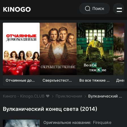
Поиск
Отчаянные домохозяйки (1 сезон)
Сверхъестественное
Во все тяжкие 1-5 сезон
Киного - Kinogo.CLUB ❤️
Приключения
Вулканический конец света смотреть онлайн бесплатно
Вулканический конец света (2014)
Оригинальное название:
Firequake