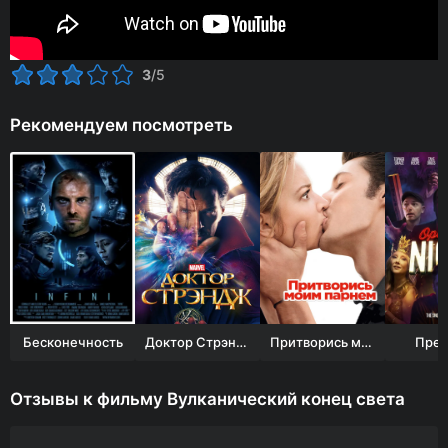
3
/5
Рекомендуем посмотреть
Бесконечность
Доктор Стрэндж
Притворись моим парнем
Прем
Отзывы к фильму Вулканический конец света