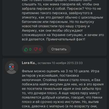
слышать то, как мама говорила ей, чтобы она
забрала пирожок с собой. Пирожок? Что-то не
припомню такого пирожка, завёрнутого в
этикетку, как это делают обычно с шоколадным
батончиком или пирожным. Но по выпуску
новостей оповестили про нашу страну и
Америку, как они якобы обсуждают
сложившуюся на Украине ситуацию, и зачем это
всё делается. Примечательный факт!
Ответить
0
0
Lora Ku.
,
оставлен 10 ноября 2015 23:33
Фильм можно оценить на 3 по 10 шкале. Игра
актеров ужаснейшая, постановка
нелогичная. Спойлер Никки стало плохо, и Ева
побежала найти инсулин для нее, но в это время
ее посетила гениальная идея и она забыла про
то, что дочери плохо. А еще через пару минут
появляется добрый капитан, говорит, что Никки
плохо и ей срочно нужно инстулин. Но, выпив
сока, девочка с матерью (а по возрасту они,