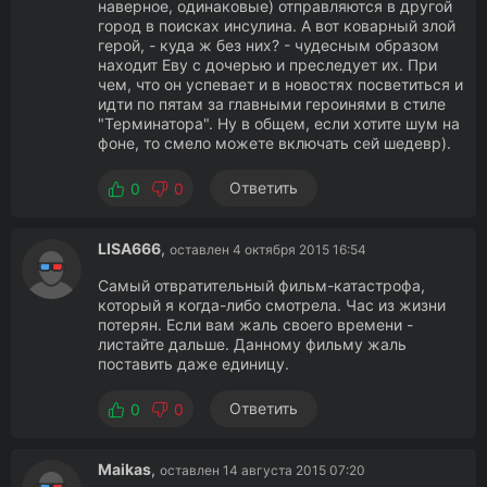
наверное, одинаковые) отправляются в другой
город в поисках инсулина. А вот коварный злой
герой, - куда ж без них? - чудесным образом
находит Еву с дочерью и преследует их. При
чем, что он успевает и в новостях посветиться и
идти по пятам за главными героинями в стиле
"Терминатора". Ну в общем, если хотите шум на
фоне, то смело можете включать сей шедевр).
Ответить
0
0
LISA666
,
оставлен 4 октября 2015 16:54
Самый отвратительный фильм-катастрофа,
который я когда-либо смотрела. Час из жизни
потерян. Если вам жаль своего времени -
листайте дальше. Данному фильму жаль
поставить даже единицу.
Ответить
0
0
Maikas
,
оставлен 14 августа 2015 07:20