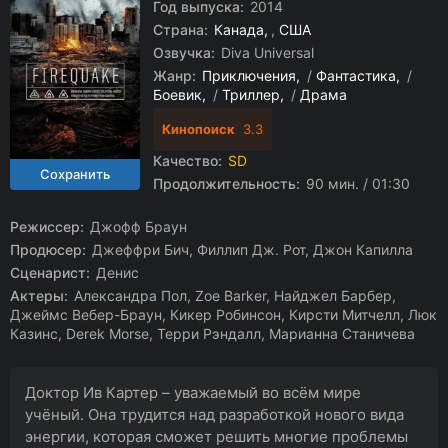
Год выпуска:
2014
Страна:
Канада
,
США
Озвучка:
Diva Universal
Жанр:
Приключения
/
Фантастика
/
Боевик
/
Триллер
/
Драма
Кинопоиск
3.3
Качество:
SD
Продолжительность:
90 мин. / 01:30
Режиссер:
Джофф Браун
Продюсер:
Джеффри Бич, Филлип Дж. Рот, Джон Капилла
Сценарист:
Денис
Актеры:
Александра Пол, Zoe Barker, Найджел Барбер,
Джеймс Вебер-Браун, Кикер Робинсон, Кирсти Митчелл, Люк
Казинс, Derek Morse, Терри Рэндалл, Марианна Станичева
Доктор Ив Картер – уважаемый во всём мире
учёный. Она трудится над разработкой нового вида
энергии, которая сможет решить многие проблемы