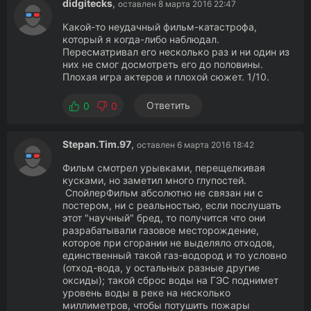
didgitecks
,
оставлен 8 марта 2016 22:47
Какой-то неудачный фильм-катастрофа,
который я когда-либо наблюдал.
Пересматривал его несколько раз и ни один из
них не смог досмотреть его до половины.
Плохая игра актеров и плохой сюжет. 1/10.
Ответить
0
0
Stepan.Tim.97
,
оставлен 6 марта 2016 18:42
Фильм смотрел урывками, перещелкивая
кусками, но заметил много глупостей.
СпойлерФильм абсолютно не связан ни с
постером, ни с реальностью, если послушать
этот "научный" бред, то получится что они
разрабатывали газовое месторождение,
которое при сгорании не выделяло отходов,
единственный такой газ-водород и то условно
(отход-вода, у остальных разные другие
оксиды); такой сброс воды на ГЭС поднимет
уровень воды в реке на несколько
миллиметров, чтобы потушить пожары