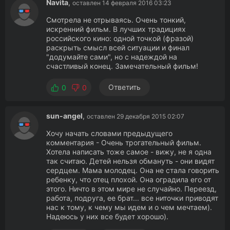
Navita
,
оставлен 14 февраля 2016 03:23
Смотрела не отрываясь. Очень тонкий,
искренний фильм. В лучших традициях
российского кино: одной точкой (фразой)
раскрыть смысл всей ситуации и финал
"додумайте сами", но с надеждой на
счастливый конец. Замечательный фильм!
Ответить
0
0
sun-angel
,
оставлен 29 декабря 2015 02:07
Хочу начать словами предыдущего
комментария - Очень трогательный фильм.
Хотела написать тоже самое - вижу, не я одна
так считаю. Детей нельзя обмануть - они видят
сердцем. Мама молодец. Она не стала говорить
ребенку, что отец плохой. Она оградила его от
этого. Ничто в этом мире не случайно. Переезд,
работа, подруга, ее брат... все ниточки приводят
нас к тому, к чему мы идем и о чем мечтаем).
Надеюсь у них все будет хорошо).