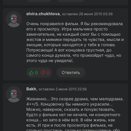
elvira.chukhlova
,
оставлен 26 июня 2015 05:36
Очень понравился фильм. Я бы рекомендовала
его к просмотру. Игра мальчика просто
замечательна, не каждый смог бы с помощью
жестов и мимики передать те чувства, мысли и
эмоции, которые находятся у тебя в голове.
Потрясающе! А вот концовка грустная, до
самого конца думала, что произойдет чудо, но
этого чуда не увидела(.
Ответить
0
0
Bakh
,
оставлен 2 июня 2015 22:56
Жизненно... Это скорее драма, чем мелодрама.
4++/5. Концовочку бы немного украсили...
Можно, наверное, сказать и почувствовать,
будто у фильма нет ни начала, ни конкретного
конца... но зато в нём всё. В нём жизнь, как
есть. И при и после просмотра фильма, не
столько грустишь, сколько размышляешь обо