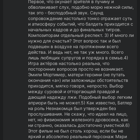
Первое, что окунает зрителя в пучину и
обволакивает слух, подобно морю нежной силы,
так это - бесподобный звук. Саунд
сопровождение настолько тонко отражает суть
и атмосферу событий, что балдеть приходится с
начальных кадров и до финальных титров.
Композиторам отдельный респект. 3) И много ли
нужно для счастья? Этот вопрос так и был
подвешен в воздухе на протяжении всего
действа. И ведь нет, не так уж много. Всего
лишь любящих супругов и порядка в семье.4)
Игра актёров настолько реальна, что
посторонних вопросов просто не возникает.
Эмили Мортимер, матери героини (не путать
окончания «а») или заложницы обстоятельств
приходится, мягко говоря, непросто. Выбор
между суровой и отторгающей правдой и
дающей надежду лжи. Подобный выбор легким
априори быть не может.5) Как известно, Батлер
на роль Незнакомца был утвержден без
прослушивания. Не скажу, что идеал на лицо,
нет, но физиономия железного дровосека, как
ни странно, оказалась достаточно уместной.6)
Этот фильм не был столь хорош, если бы не
яркий и абсолютно реальный персонаж Мэри