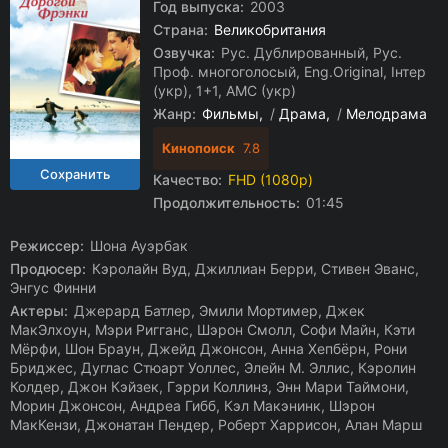
Год выпуска:
2003
Страна:
Великобритания
Озвучка:
Рус. Дублированный, Рус.
Проф. многоголосый, Eng.Original, Інтер
(укр), 1+1, AMC (укр)
Жанр:
Фильмы
/
Драма
/
Мелодрама
Кинопоиск
7.8
Качество:
FHD (1080p)
Продолжительность:
01:45
Режиссер:
Шона Ауэрбак
Продюсер:
Кэролайн Вуд, Джиллиан Берри, Стивен Эванс,
Энгус Финни
Актеры:
Джерард Батлер, Эмили Мортимер, Джек
МакЭлхоун, Мэри Ригганс, Шэрон Смолл, Софи Майн, Кэти
Мёрфи, Шон Браун, Джейд Джонсон, Анна Хепбёрн, Рони
Бриджес, Дуглас Стюарт Уоллес, Элейн М. Эллис, Кэролин
Колдер, Джон Кэйзек, Гэрри Коллинз, Энн Мари Таймони,
Морин Джонсон, Андреа Гибб, Кэл Макэнинк, Шэрон
МакКензи, Джонатан Пендер, Роберт Харрисон, Алан Марш