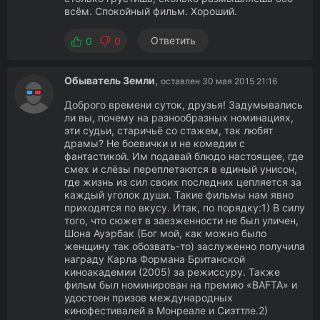
всём. Спокойный фильм. Хороший.
Ответить
0
0
Обыватель Земли
,
оставлен 30 мая 2015 21:16
Доброго времени суток, друзья! Задумывались
ли вы, почему на разнообразных номинациях,
эти судьи, старичьё со стажем, так любят
драмы? Не боевички и не комедии с
фантастикой. Им подавай блюдо настоящее, где
смех и слёзы переплетаются в единый унисон,
где жизнь из сил своих последних цепляется за
каждый уголок души. Такие фильмы нам явно
приходятся по вкусу. Итак, по порядку:1) В силу
того, что сюжет в заезженности не был уличен,
Шона Ауэрбак (Бог мой, как можно было
женщину так обозвать-то) заслуженно получила
награду Карла Формана Британской
киноакадемии (2005) за режиссуру. Также
фильм был номинирован на премию «BAFTA» и
удостоен призов международных
кинофестивалей в Монреале и Сиэттле.2)