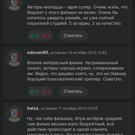
Авторы молодцы - идея супер. Очень жаль, что
бюджет у этого фильма не велик. Очень бы
хотелось увидеть ремейк, но уже снятый
серьезной студией. 5 за идею, 3 за качество.
Ответить
0
0
oduvan85
,
оставлен 19 октября 2015 12:45
Вполне интересный фильм. Нетривиальный
сюжет, актеры хорошо играют, сопереживала
им. Видно, что дешево снято, ну, это не главное.
Хороший психологический триллер. Советую.
Ответить
0
0
haiza
,
оставлен 11 октября 2015 03:08
Ну, так себе фильмец. Игра актёров средняя,
сам фильм весьма мало бюджетный, всё
действие происходит в одной комнате,
максимум в двух. Да и кол-во самих людей в