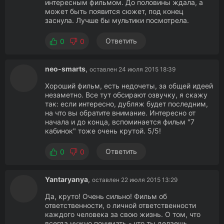
интересным фильмом. До половины ждала, а
может быть появится сюжет, под конец
заснула. Лучше бы мультики посмотрела.
Ответить
0
0
neo-smarts
,
оставлен 24 июля 2015 18:39
Хороший фильм, есть недочеты, за общей идеей
незаметно. Все тут обсирают озвучку, я скажу
так: если интересно, дубляж будет последним,
на что вы обратите внимание. Интересно от
начала и до конца, вспоминается фильм "7
кабинок" тоже очень крутой. 5/5!
Ответить
0
0
Yantaryanya
,
оставлен 22 июля 2015 13:29
Да, круто! Очень сильно! Фильм об
ответственности, о личной ответственности
каждого человека за свою жизнь. О том, что
всегда нужно понимать - что ты делаешь,