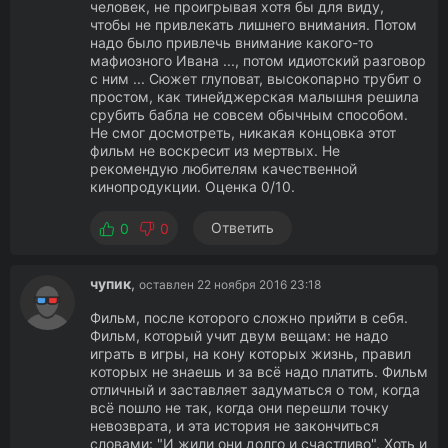
человек, не проигрывая хотя бы для виду,
чтобы не привлекать лишнего внимания. Потом
надо было привлечь внимание какого-то
мафиозного Ивана ..., потом идиотский разговор
с ним ... Сюжет глуповат, высокопарно трубит о
простом, как тинейджерская малышня решила
срубить бабла не совсем обычным способом.
Не смог досмотреть, никакая концовка этот
фильм не воскресит из мертвых. Не
рекомендую любителям качественной
кинопродукции. Оценка 0/10.
Ответить
0
0
чупик
,
оставлен 22 ноября 2016 23:18
Фильм, после которого сложно прийти в себя.
Фильм, который учит двум вещам: не надо
играть в игры, на кону которых жизнь, правил
которых не знаешь и за всё надо платить. Фильм
отличный и заставляет задуматься о том, когда
всё пошло не так, когда они перешли точку
невозврата, и эта история не закончиться
словами: "И жили они долго и счастливо". Хоть и