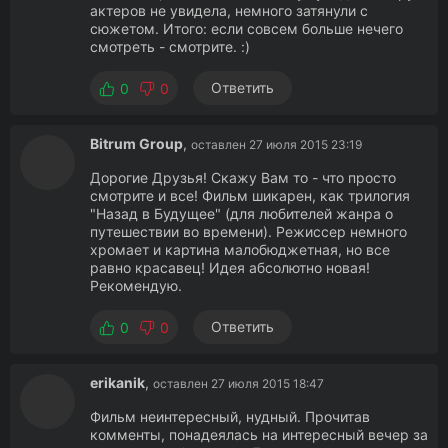
актеров не увидела, немного затянули с
сюжетом. Итого: если совсем больше нечего
смотреть - смотрите. :)
Ответить
0
0
Bitrum Group
,
оставлен 27 июля 2015 23:19
Дорогие Друзья! Скажу Вам то - что просто
смотрите и все! Фильм шикарен, как трилогия
"Назад в Будущее" (для любителей жанра о
путешествии во времени). Режиссер немного
хромает и картина малобюджетная, но все
равно красавец! Идея абсолютно новая!
Рекомендую.
Ответить
0
0
erikanik
,
оставлен 27 июля 2015 18:47
Фильм неинтересный, нудный. Прочитав
комменты, понадеялась на интересный вечер за