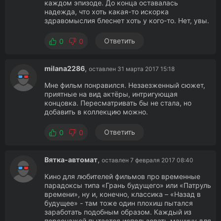
каждом эпизоде. До конца оставалась
надежда, что хоть какая-то искорка
здравомыслия блеснет хоть у кого-то. Нет, увы.
Ответить
0
0
milana2286
,
оставлен 31 марта 2017 15:18
Мне фильм понравился. Незаезженный сюжет,
приятные на вид актёры, интригующая
концовка. Пересматривать бы не стала, но
добавить в коллекцию можно.
Ответить
0
0
Вятка-автомат
,
оставлен 7 февраля 2017 08:40
Кино для любителей фильмов про временные
парадоксы типа «Грань будущего» или «Патруль
времени», ну и, конечно, классика – «Назад в
будущее» - там тоже один плохиш пытался
заработать подобным образом. Каждый из
персонажей пытается использовать машину для