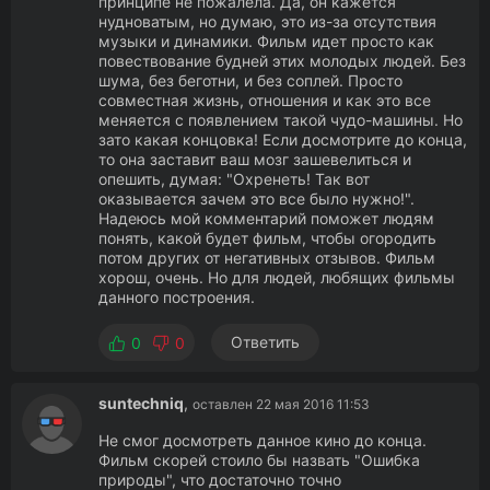
принципе не пожалела. Да, он кажется
нудноватым, но думаю, это из-за отсутствия
музыки и динамики. Фильм идет просто как
повествование будней этих молодых людей. Без
шума, без беготни, и без соплей. Просто
совместная жизнь, отношения и как это все
меняется с появлением такой чудо-машины. Но
зато какая концовка! Если досмотрите до конца,
то она заставит ваш мозг зашевелиться и
опешить, думая: "Охренеть! Так вот
оказывается зачем это все было нужно!".
Надеюсь мой комментарий поможет людям
понять, какой будет фильм, чтобы огородить
потом других от негативных отзывов. Фильм
хорош, очень. Но для людей, любящих фильмы
данного построения.
Ответить
0
0
suntechniq
,
оставлен 22 мая 2016 11:53
Не смог досмотреть данное кино до конца.
Фильм скорей стоило бы назвать "Ошибка
природы", что достаточно точно