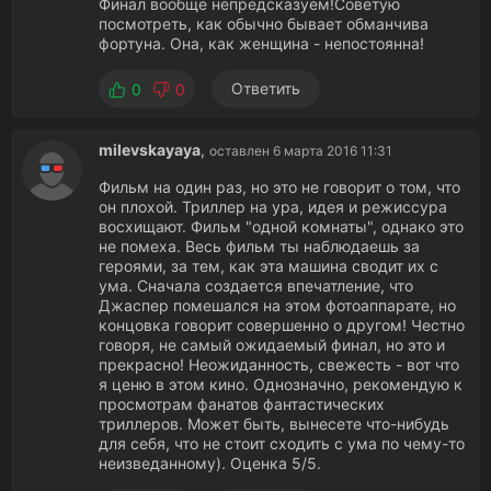
Финал вообще непредсказуем!Советую
посмотреть, как обычно бывает обманчива
фортуна. Она, как женщина - непостоянна!
Ответить
0
0
milevskayaya
,
оставлен 6 марта 2016 11:31
Фильм на один раз, но это не говорит о том, что
он плохой. Триллер на ура, идея и режиссура
восхищают. Фильм "одной комнаты", однако это
не помеха. Весь фильм ты наблюдаешь за
героями, за тем, как эта машина сводит их с
ума. Сначала создается впечатление, что
Джаспер помешался на этом фотоаппарате, но
концовка говорит совершенно о другом! Честно
говоря, не самый ожидаемый финал, но это и
прекрасно! Неожиданность, свежесть - вот что
я ценю в этом кино. Однозначно, рекомендую к
просмотрам фанатов фантастических
триллеров. Может быть, вынесете что-нибудь
для себя, что не стоит сходить с ума по чему-то
неизведанному). Оценка 5/5.