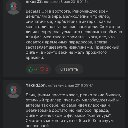
nikos23
,
оставлен 8 мая 2016 01:54
Весьма... Я в восторге. Рекомендую всем
ценителям жанра. Великолепный триллер,
симпатичные, харАктерные актеры, как на
меня, отлично сыгравшие свои роли. Сюжетная
линия непредсказуема, что несколько необычно
для фильмов такого формата... хотя, все, что
касается временных парадоксов, всегда
заставляет шевелить извилинами. Прекрасный
фильм, в кои-то веки не жаль прожитого
времени.
Ответить
0
0
YakudZon
,
оставлен 2 мая 2016 05:47
Блин, фильм просто класс, редко такие бывают,
отличный триллер, пусть он малобюджетный и
актеры так себе, но сама идея классная и
реализована достаточно неплохо, правда,
фильм очень схож с фильмом "Континуум".
Смотреть можно и нужно. 5 из 5. Континуум
попопсовей.