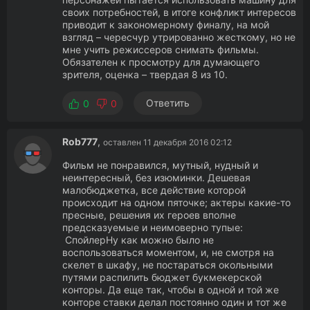
своих потребностей, в итоге конфликт интересов
приводит к закономерному финалу, на мой
взгляд – чересчур утрированно жесткому, но не
мне учить режиссеров снимать фильмы.
Обязателен к просмотру для думающего
зрителя, оценка – твердая 8 из 10.
Ответить
0
0
Rob777
,
оставлен 11 декабря 2016 02:12
Фильм не понравился, мутный, нудный и
неинтересный, без изюминки. Дешевая
малобюджетка, все действие которой
происходит на одном пяточке; актеры какие-то
пресные, решения их героев вполне
предсказуемые и неимоверно тупые:
СпойлерНу как можно было не
воспользоваться моментом, и, не смотря на
скелет в шкафу, не постараться окольными
путями распилить бюджет букмекерской
конторы. Да еще так, чтобы в одной и той же
конторе ставки делал постоянно один и тот же