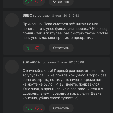
Ответить
0
0
BBBCat
,
оставлен 8 июля 2015 12:43
Прикольно! Пока смотрел всё никак не мог
понять: что глупее фильм или перевод? Наконец
понял - так я ж глупее, раз смотрю такое. Чтобы
не глупеть дальше просмотр прекратил.
Ответить
0
0
sun-angel
,
оставлен 7 июля 2015 15:08
Отличный фильм! Первый раз посмотрела, что-
то упустила... и не поняла концовку. Второй раз
села смотреть, потому что ничего, кроме него
на ноуте не было). И вы знаете, понравился!
Уже зная, в принципе, чем все закончится я с
удовольствием проводила параллели. Девка,
конечно, убила своей тупостью).
Ответить
0
0