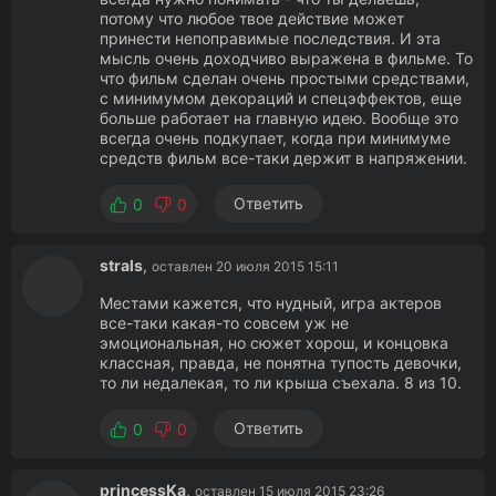
потому что любое твое действие может
принести непоправимые последствия. И эта
мысль очень доходчиво выражена в фильме. То
что фильм сделан очень простыми средствами,
с минимумом декораций и спецэффектов, еще
больше работает на главную идею. Вообще это
всегда очень подкупает, когда при минимуме
средств фильм все-таки держит в напряжении.
Ответить
0
0
strals
,
оставлен 20 июля 2015 15:11
Местами кажется, что нудный, игра актеров
все-таки какая-то совсем уж не
эмоциональная, но сюжет хорош, и концовка
классная, правда, не понятна тупость девочки,
то ли недалекая, то ли крыша съехала. 8 из 10.
Ответить
0
0
princessKa
,
оставлен 15 июля 2015 23:26