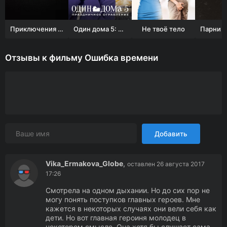
Приключения Гекльберри Финна
Один дома 5: Праздничное ограбление
Не твоё тело
Отзывы к фильму Ошибка времени
Добавить
Vika_Ermakova_Globe
,
оставлен 26 августа 2017
17:26
Смотрела на одном дыхании. Но до сих пор не
могу понять поступков главных героев. Мне
кажется в некоторых случаях они вели себя как
дети. Но вот главная героиня молодец в
некотором смысле. Она хотя бы слушает сама