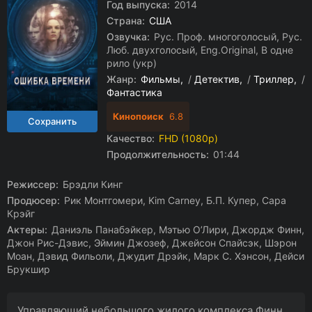
Год выпуска:
2014
Страна:
США
Озвучка:
Рус. Проф. многоголосый, Рус.
Люб. двухголосый, Eng.Original, В одне
рило (укр)
Жанр:
Фильмы
/
Детектив
/
Триллер
/
Фантастика
Кинопоиск
6.8
Качество:
FHD (1080p)
Продолжительность:
01:44
Режиссер:
Брэдли Кинг
Продюсер:
Рик Монтгомери, Kim Carney, Б.П. Купер, Сара
Крэйг
Актеры:
Даниэль Панабэйкер, Мэтью О’Лири, Джордж Финн,
Джон Рис-Дэвис, Эймин Джозеф, Джейсон Спайсэк, Шэрон
Моан, Дэвид Фильоли, Джудит Дрэйк, Марк С. Хэнсон, Дейси
Брукшир
Управляющий небольшого жилого комплекса Финн,