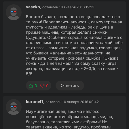
vasekb
,
оставлен 18 января 2016 19:23
Вот что бывает, когда не та вещь попадает не в
те руки! Переплелись алчность, самоуверенная
глупость и идеализм - лебедь, рак и щука в
призме машины, которая делала снимки
будущего. Особенно хороша концовка фильма с
отклеившимся листком с посланием самой себе
от стекла - замечательная задумка, говорящая,
что бывают маленькие неожиданности, не
учитывать которые - роковая ошибка! "Сказка
ложь - да в ней намек!" За саму сказку (игра
актеров, реализация и пр.) - 2~3/5, за намек -
5/5.
Ответить
0
0
koronel1
,
оставлен 10 января 2016 00:42
Изумительная идея, весьма неплохо
воплощённая режиссёром и молодыми, но,
безусловно, талантливыми актёрами! Не
хватает экшена, но это, видимо, проблемы