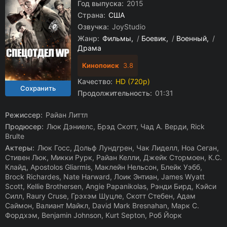
Год выпуска:
2015
Страна:
США
Озвучка:
JoyStudio
Жанр:
Фильмы
/
Боевик
/
Военный
/
Драма
Кинопоиск
3.8
Качество:
HD (720p)
Продолжительность:
01:31
Режиссер:
Райан Литтл
Продюсер:
Люк Дэниелс, Брэд Скотт, Чад А. Верди, Rick
Brulte
Актеры:
Люк Госс, Дольф Лундгрен, Чак Лиделл, Ноа Сеган,
Стивен Люк, Микки Рурк, Райан Келли, Джейк Стормоен, К.С.
Клайд, Apostolos Gliarmis, Маклейн Нельсон, Блейк Уэбб,
Brock Richardes, Nate Harward, Лоик Энтиан, James Wyatt
Scott, Kellie Brothersen, Angie Papanikolas, Рэнди Бирд, Кэйси
Силл, Raury Cruse, Грэхэм Шуцле, Скотт Стебен, Адам
Саймон, Валиант Майкл, David Mark Bresnahan, Марк С.
Фордхэм, Benjamin Johnson, Kurt Septon, Роб Йорк