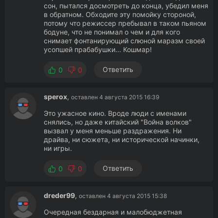
сон, пытался досмотреть до конца, убедил меня
в обратном. Обходите эту помойку стороной,
потому что режиссер пребывал в таком пьяном
бодуне, что не понимал о чем и для кого
снимает фонтанирующий слюной маразм своей
усопшей прабабушки... Кошмар!
Ответить
0
0
sperox
,
оставлен 4 августа 2015 16:39
Это ужасное кино. Вроде люди с именами
снялись, но даже китайский "Война волков"
вызвал у меня меньше раздражения. Ни
драйва, ни сюжета, ни исторической начинки,
ни игры.
Ответить
0
0
dreder99
,
оставлен 4 августа 2015 15:38
Очередная бездарная и малобюджетная