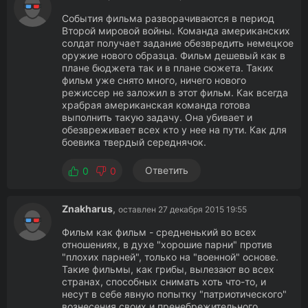
События фильма разворачиваются в период
Второй мировой войны. Команда американских
солдат получает задание обезвредить немецкое
оружие нового образца. Фильм дешевый как в
плане бюджета так и в плане сюжета. Таких
фильм уже снято много, ничего нового
режиссер не заложил в этот фильм. Как всегда
храбрая американская команда готова
выполнить такую задачу. Она убивает и
обезвреживает всех кто у нее на пути. Как для
боевика твердый середнячок.
Ответить
0
0
Znakharus
,
оставлен 27 декабря 2015 19:55
Фильм как фильм - средненький во всех
отношениях, в духе "хорошие парни" против
"плохих парней", только на "военной" основе.
Такие фильмы, как грибы, вылезают во всех
странах, способных снимать хоть что-то, и
несут в себе явную попытку "патриотического"
вознесения своих и пренебрежительного