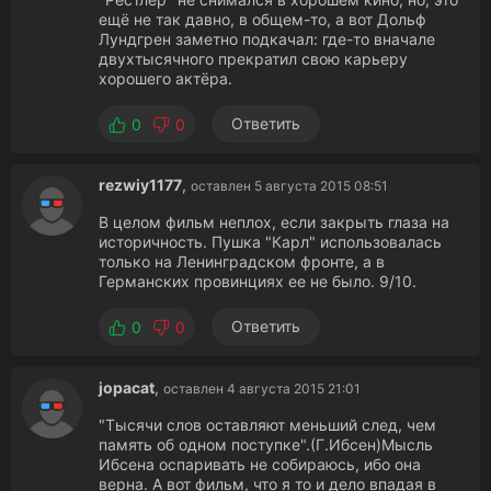
ещё не так давно, в общем-то, а вот Дольф
Лундгрен заметно подкачал: где-то вначале
двухтысячного прекратил свою карьеру
хорошего актёра.
Ответить
0
0
rezwiy1177
,
оставлен 5 августа 2015 08:51
В целом фильм неплох, если закрыть глаза на
историчность. Пушка "Карл" использовалась
только на Ленинградском фронте, а в
Германских провинциях ее не было. 9/10.
Ответить
0
0
jopacat
,
оставлен 4 августа 2015 21:01
"Тысячи слов оставляют меньший след, чем
память об одном поступке".(Г.Ибсен)Мысль
Ибсена оспаривать не собираюсь, ибо она
верна. А вот фильм, что я то и дело впадая в