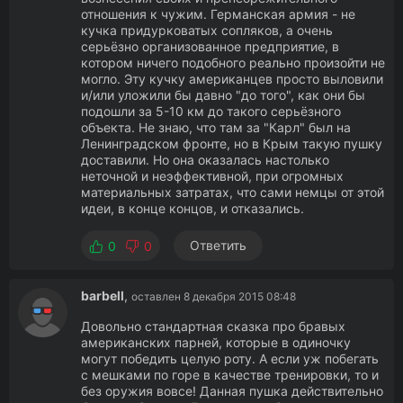
отношения к чужим. Германская армия - не
кучка придурковатых сопляков, а очень
серьёзно организованное предприятие, в
котором ничего подобного реально произойти не
могло. Эту кучку американцев просто выловили
и/или уложили бы давно "до того", как они бы
подошли за 5-10 км до такого серьёзного
объекта. Не знаю, что там за "Карл" был на
Ленинградском фронте, но в Крым такую пушку
доставили. Но она оказалась настолько
неточной и неэффективной, при огромных
материальных затратах, что сами немцы от этой
идеи, в конце концов, и отказались.
Ответить
0
0
barbell
,
оставлен 8 декабря 2015 08:48
Довольно стандартная сказка про бравых
американских парней, которые в одиночку
могут победить целую роту. А если уж побегать
с мешками по горе в качестве тренировки, то и
без оружия вовсе! Данная пушка действительно