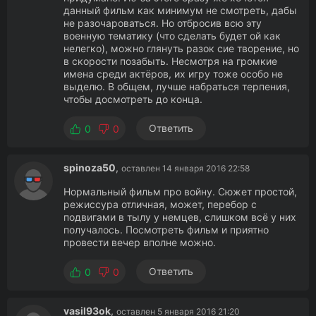
данный фильм как минимум не смотреть, дабы
не разочароваться. Но отбросив всю эту
военную тематику (что сделать будет ой как
нелегко), можно глянуть разок сие творение, но
в скорости позабыть. Несмотря на громкие
имена среди актёров, их игру тоже особо не
выделю. В общем, лучше набраться терпения,
чтобы досмотреть до конца.
Ответить
0
0
spinoza50
,
оставлен 14 января 2016 22:58
Нормальный фильм про войну. Сюжет простой,
режиссура отличная, может, перебор с
подвигами в тылу у немцев, слишком всё у них
получалось. Посмотреть фильм и приятно
провести вечер вполне можно.
Ответить
0
0
vasil93ok
,
оставлен 5 января 2016 21:20