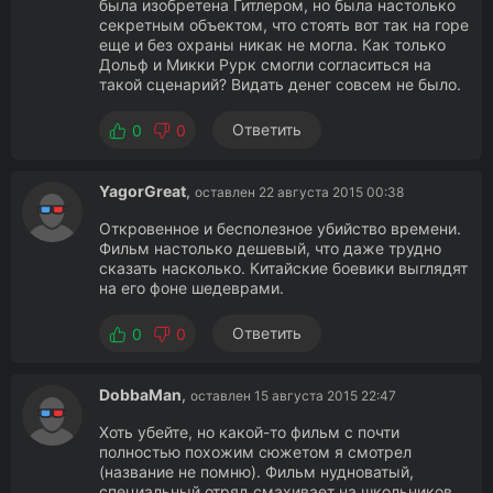
была изобретена Гитлером, но была настолько
секретным объектом, что стоять вот так на горе
еще и без охраны никак не могла. Как только
Дольф и Микки Рурк смогли согласиться на
такой сценарий? Видать денег совсем не было.
Ответить
0
0
YagorGreat
,
оставлен 22 августа 2015 00:38
Откровенное и бесполезное убийство времени.
Фильм настолько дешевый, что даже трудно
сказать насколько. Китайские боевики выглядят
на его фоне шедеврами.
Ответить
0
0
DobbaMan
,
оставлен 15 августа 2015 22:47
Хоть убейте, но какой-то фильм с почти
полностью похожим сюжетом я смотрел
(название не помню). Фильм нудноватый,
специальный отряд смахивает на школьников.