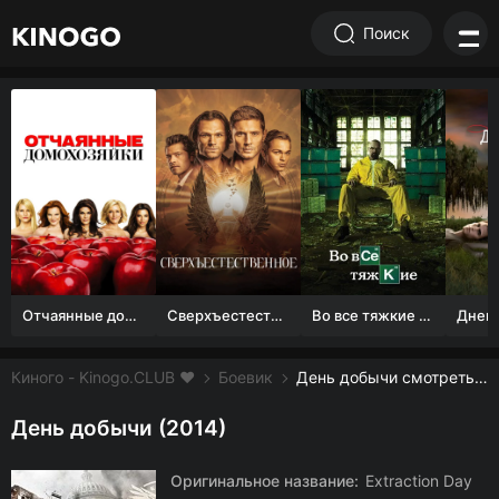
Поиск
Отчаянные домохозяйки (1 сезон)
Сверхъестественное
Во все тяжкие 1-5 сезон
Киного - Kinogo.CLUB ❤️
Боевик
День добычи смотреть онлайн бесплатно
День добычи (2014)
Оригинальное название:
Extraction Day