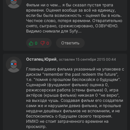
Фильм ни о чем... я бы сказал пустая трата
времени. Оценил вообще за всё на единицу,
если бы была возможность - оценил бы в ноль.
Честное слово, потеря времени. Отвратительно
снято, сыграно, срежиссировано, ОЗВУЧЕНО.
Видимо снимали для Syfy...
Ответить
0
0
Остапец Юрий
,
оставлен 15 сентября 2015 00:44
Главный девиз фильма указанный на упаковке с
диском "remember the past redeem the future",
т.е. "помня о прошлом беспокойся о будущем".
Сценарий (фундамент фильма) оценка 0,
режиссерская работа (стены фильма) 0, игра
актёров (крыша фильма) никакая 0 "не верю",
на выходе чушь. Создавая фильм его создатели
сами же и нарушили девиз фильма, и прошлые
неудачи дешёвых фильмов не вспомнили, и не
беспокоились о будущем своего творения.
ИМХО не стоит затраченного времени на
просмотр.