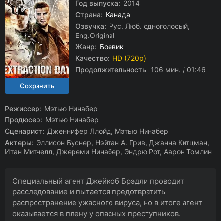
Год выпуска:
2014
Страна:
Канада
Озвучка:
Рус. Люб. одноголосый,
Eng.Original
Жанр:
Боевик
Качество:
HD (720p)
Продолжительность:
106 мин. / 01:46
Режиссер:
Мэтью Нинабер
Продюсер:
Мэтью Нинабер
Сценарист:
Дженнифер Ллойд, Мэтью Нинабер
Актеры:
Эллисон Буснер, Нэйтан А. Грив, Джанна Китцман,
Итан Митчелл, Джереми Нинабер, Эндрю Рот, Аарон Томлин
Специальный агент Джейкоб Брэдли проводит
расследование и пытается предотвратить
распространение ужасного вируса, но в итоге агент
оказывается в плену у опасных преступников.