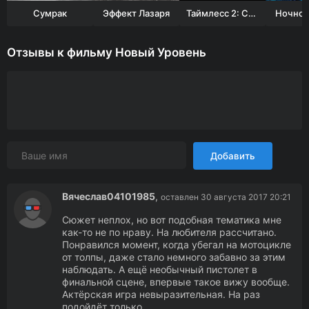
Сумрак
Эффект Лазаря
Таймлесс 2: Сапфировая книга
Ночной
Отзывы к фильму Новый Уровень
Добавить
Вячеслав04101985
,
оставлен 30 августа 2017 20:21
Сюжет неплох, но вот подобная тематика мне
как-то не по нраву. На любителя рассчитано.
Понравился момент, когда убегал на мотоцикле
от толпы, даже стало немного забавно за этим
наблюдать. А ещё необычный пистолет в
финальной сцене, впервые такое вижу вообще.
Актёрская игра невыразительная. На раз
подойдёт только.