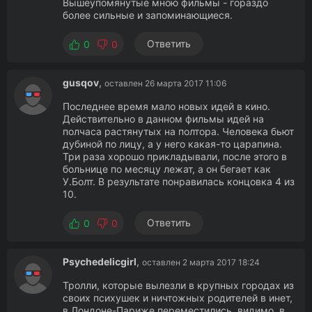
Вышеупомянутые мною фильмы - гораздо
более сильные и запоминающиеся.
Ответить
0
0
gusqov
,
оставлен 26 марта 2017 11:06
Последнее время мало новых идей в кино.
Действительно в данном фильмы идей на
полчаса растянутых на полтора. Человека бьют
дубиной по лицу, а у него какая-то царапина.
Три раза хорошо прикладывали, после этого в
больнице по месяцу лежат, а он бегает как
У.Болт. В результате понравилась концовка 4 из
10.
Ответить
0
0
Psychedelicgirl
,
оставлен 2 марта 2017 18:24
Тролли, которые вылезли в крупных городах из
своих психушек и ничтожных родителей в инет,
в Лондоне-Париже переместились, видимо, в