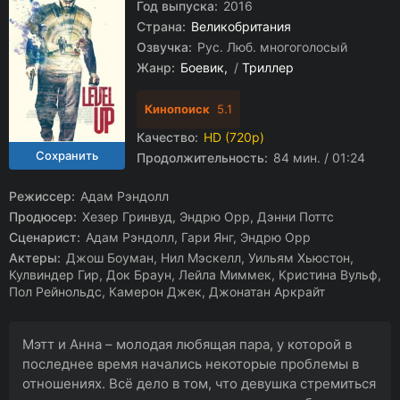
Год выпуска:
2016
Страна:
Великобритания
Озвучка:
Рус. Люб. многоголосый
Жанр:
Боевик
/
Триллер
Кинопоиск
5.1
Качество:
HD (720p)
Продолжительность:
84 мин. / 01:24
Режиссер:
Адам Рэндолл
Продюсер:
Хезер Гринвуд, Эндрю Орр, Дэнни Поттс
Сценарист:
Адам Рэндолл, Гари Янг, Эндрю Орр
Актеры:
Джош Боуман, Нил Мэскелл, Уильям Хьюстон,
Кулвиндер Гир, Док Браун, Лейла Миммек, Кристина Вульф,
Пол Рейнольдс, Камерон Джек, Джонатан Аркрайт
Мэтт и Анна – молодая любящая пара, у которой в
последнее время начались некоторые проблемы в
отношениях. Всё дело в том, что девушка стремиться