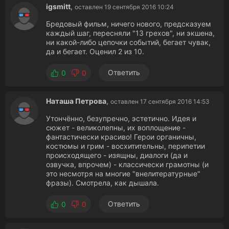
igsmitt
,
оставлен 19 сентября 2016 10:24
Бредовый фильм, ничего нового, предсказуем
каждый шаг, пересняли "13 грехов", ни экшена,
ни какой-либо цепочки событий, бегает чувак,
да и бегает. Оценил 2 из 10.
Ответить
0
0
Наташа Петрова
,
оставлен 17 сентября 2016 14:53
Утончённо, безупречно, эстетично. Идея и
сюжет - великолепны, их воплощение -
фантастически красиво! Герои органичны,
костюмы и грим - восхитительны, перипетии
происходящего - изящны, диалоги (да и
озвучка, впрочем) - классически грамотны (и
это несмотря на многие "внелитературные"
фразы). Смотрела, как дышала.
Ответить
0
0