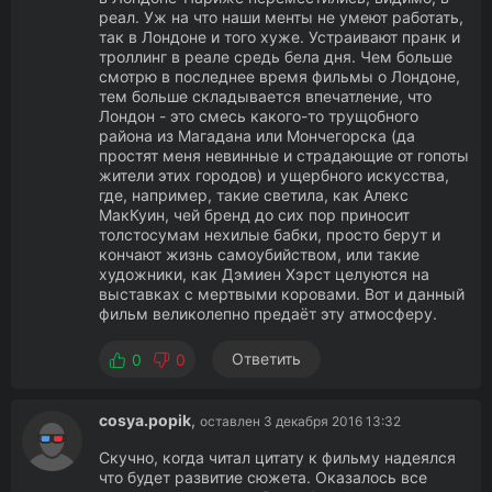
реал. Уж на что наши менты не умеют работать,
так в Лондоне и того хуже. Устраивают пранк и
троллинг в реале средь бела дня. Чем больше
смотрю в последнее время фильмы о Лондоне,
тем больше складывается впечатление, что
Лондон - это смесь какого-то трущобного
района из Магадана или Мончегорска (да
простят меня невинные и страдающие от гопоты
жители этих городов) и ущербного искусства,
где, например, такие светила, как Алекс
МакКуин, чей бренд до сих пор приносит
толстосумам нехилые бабки, просто берут и
кончают жизнь самоубийством, или такие
художники, как Дэмиен Хэрст целуются на
выставках с мертвыми коровами. Вот и данный
фильм великолепно предаёт эту атмосферу.
Ответить
0
0
cosya.popik
,
оставлен 3 декабря 2016 13:32
Скучно, когда читал цитату к фильму надеялся
что будет развитие сюжета. Оказалось все