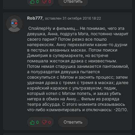
Ответить
0
0
Rob777
,
оставлен 31 октября 2016 18:22
СпойлерНу и фильмец... Не понимаю, чего эта
девушка, Анна, подруга Мэта, постоянно чмарит
своего парня? Потом резко все пошло
наперекосяк. Анну перехватили какие-то дурни
в пестрых вязанных масках. Потом поиски
Димитрия в супермаркете, но встрече
помешала жестокая драка с неизвестным.
Потом немая старушка занимается пантомимой,
а полураздетая девушка пытается
совокупиться с Мэтом и заснять процесс; затем
удачная драка с тремя с тремя в масках; далее
корейский караоке с ультразвуком; педик,
который хотел с Мэтом попеть, и заказ убить
нигера в обмен на Анну... Фильм из разряда
театра абсурда. С этого момента отказываюсь
что-либо комментировать и отключаюсь: -20/10.
Ответить
0
0