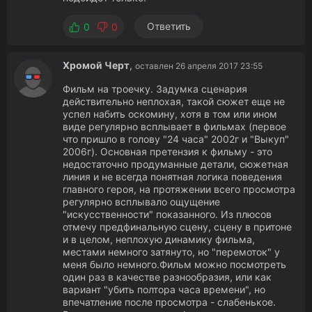
Ответить
0
0
Хромой Черт
,
оставлен 26 апреля 2017 23:55
Фильм на троечку. Задумка сценария
действительно неплохая, такой сюжет еще не
успел набить оскомину, хотя в том или ином
виде регулярно всплывает в фильмах (первое
что пришло в голову "24 часа" 2002г и "Выкуп"
2006г). Основная претензия к фильму - это
недостаточно продуманные детали, сюжетная
линия и не всегда понятная логика поведения
главного героя, на протяжении всего просмотра
регулярно всплывало ощущение
"искусственности" показанного. Из плюсов
отмечу предфинальную сцену, сцену в притоне
и в целом, неплохую динамику фильма,
местами немного затянуто, но "перемоток" у
меня было немного.Фильм можно посмотреть
один раз в качестве разнообразия, или как
вариант "убить полтора часа времени", но
впечатление после просмотра - слабенькое.