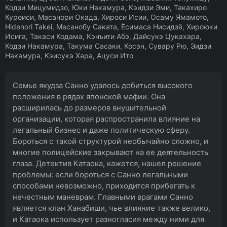
Кодзи Мицумидзо, Юки Накамура, Кэидзи Эми, Такахиро
Куроиси, Масанори Окада, Хироси Исии, Осаму Ямамото,
Hidenori Takei, Масанобу Саката, Ёсимаса Нисидзё, Хироюки
Исига, Такаси Кодама, Кэнъити Абэ, Дайсукэ Цукахара,
Кодзи Накамура, Такума Сасаки, Косэн, Сувару Рю, Эидзи
Накамура, Кэисукэ Хара, Ацуси Ито
Семье якудза Санно удалось добиться высокого
положения в рядах японской мафии. Она
расширилась до размеров внушительной
организации, которая распространила влияние на
легальный бизнес и даже политическую сферу.
Бороться с такой структурой необычайно сложно, и
многие полицейские закрывают на ее деятельность
глаза. Детектив Катаока, кажется, нашел решение
проблемы: если бороться с Санно легальными
способами невозможно, приходится прибегать к
нечестным маневрам. Главными врагами Санно
является клан Ханабиши, чье влияние также велико,
и Катаока использует разногласия между ними для