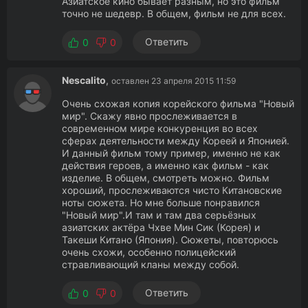
Азиатское кино бывает разным, но это фильм
точно не шедевр. В общем, фильм не для всех.
Ответить
0
0
Nescalito
,
оставлен 23 апреля 2015 11:59
Очень схожая копия корейского фильма "Новый
мир". Скажу явно прослеживается в
современном мире конкуренция во всех
сферах деятельности между Кореей и Японией.
И данный фильм тому пример, именно не как
действия героев, а именно как фильм - как
изделие. В общем, смотреть можно. Фильм
хороший, прослеживаются чисто Китановские
ноты сюжета. Но мне больше понравился
"Новый мир".И там и там два серьёзных
азиатских актёра Чхве Мин Сик (Корея) и
Такеши Китано (Япония). Сюжеты, повторюсь
очень схожи, особенно полицейский
стравливающий кланы между собой.
Ответить
0
0