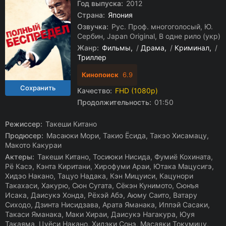
Год выпуска:
2012
Страна:
Япония
Озвучка:
Рус. Проф. многоголосый, Ю.
Сербин, Japan Original, В одне рило (укр)
Жанр:
Фильмы
/
Драма
/
Криминал
/
Триллер
Кинопоиск
6.9
Качество:
FHD (1080p)
Продолжительность:
01:50
Режиссер:
Такеши Китано
Продюсер:
Масаюки Мори, Такио Ёсида, Такэо Хисамацу,
Макото Какураи
Актеры:
Такеши Китано, Тосиюки Нисида, Фумиё Кохината,
Рё Касэ, Кэнта Киритани, Хирофуми Араи, Ютака Мацусигэ,
Хидэо Накано, Тацуо Надака, Кэн Мицуиси, Кацунори
Такахаси, Хакурю, Сюн Сугата, Сёкэн Кунимото, Сюнъя
Исака, Даисукэ Хонда, Рёхэй Абэ, Аюму Саито, Ватару
Сиходо, Дзинта Нисидзава, Арата Яманака, Иппэй Сасаки,
Такаси Яманака, Маки Хираи, Даисукэ Нагакура, Юуя
Такаяма, Цуёси Накано, Хидэки Сонэ, Масаяки Токумицу,