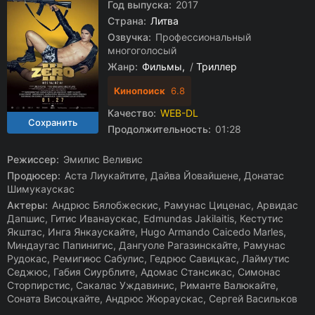
Год выпуска:
2017
Страна:
Литва
Озвучка:
Профессиональный
многоголосый
Жанр:
Фильмы
/
Триллер
Кинопоиск
6.8
Качество:
WEB-DL
Продолжительность:
01:28
Режиссер:
Эмилис Веливис
Продюсер:
Аста Лиукайтите, Дайва Йовайшене, Донатас
Шимукаускас
Актеры:
Андрюс Бялобжескис, Рамунас Циценас, Арвидас
Дапшис, Гитис Иванаускас, Edmundas Jakilaitis, Кестутис
Якштас, Инга Янкаускайте, Hugo Armando Caicedo Marles,
Миндаугас Папинигис, Дангуоле Рагазинскайте, Рамунас
Рудокас, Ремигиюс Сабулис, Гедрюс Савицкас, Лаймутис
Седжюс, Габия Сиурблите, Адомас Стансикас, Симонас
Сторпирстис, Сакалас Уждавинис, Риманте Валюкайте,
Соната Висоцкайте, Андрюс Жюраускас, Сергей Васильков