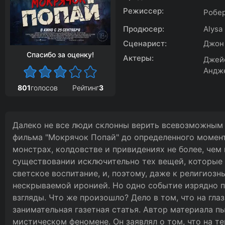
Режиссер:
Робер
Продюсер:
Alysa
Сценарист:
Джон 
Спасибо за оценку!
Актеры:
Джейс
Андже
801
голосов
Рейтинг
3
Далеко не все люди склонны верить всевозможным л
фильма "Мокрячок Попай" до определенного момент
монстрах, колдовстве и привидениях не более, чем
существовании исключительно тех вещей, которые 
светское воспитание, и, поэтому, даже к религиоз
нескрываемой иронией. Но одно событие изрядно п
взгляды. Что же произошло? Дело в том, что на гл
занимательная газетная статья. Автор материала п
мистическом феномене. Он заявлял о том, что на 