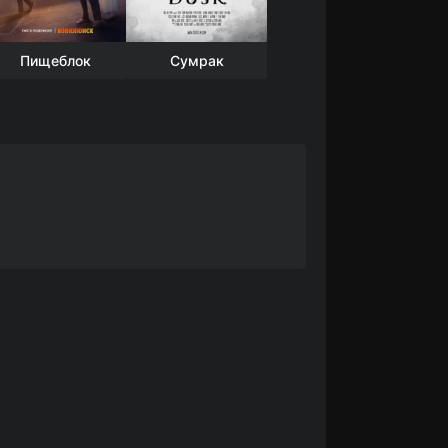
Пищеблок
Сумрак