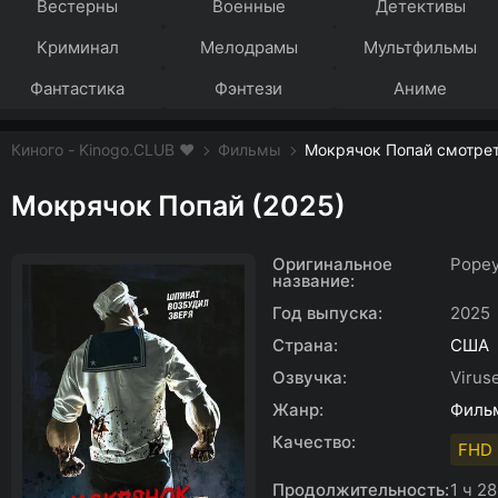
Вестерны
Военные
Детективы
Криминал
Мелодрамы
Мультфильмы
Фантастика
Фэнтези
Аниме
Киного - Kinogo.CLUB ❤️
Фильмы
Мокрячок Попай смотрет
Мокрячок Попай (2025)
Оригинальное
Popey
название:
Год выпуска:
2025
Страна:
США
Озвучка:
Viruse
Жанр:
Филь
Качество:
FHD 
Продолжительность:
1 ч 2