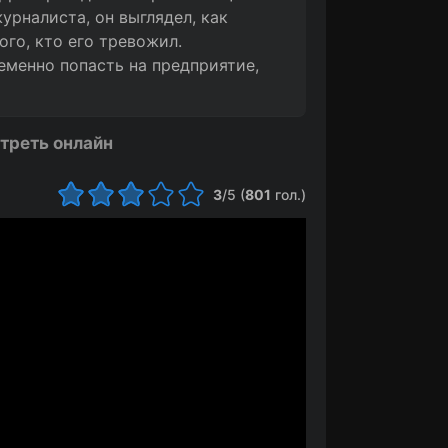
рналиста, он выглядел, как
го, кто его тревожил.
менно попасть на предприятие,
треть онлайн
3
/5 (
801
гол.)