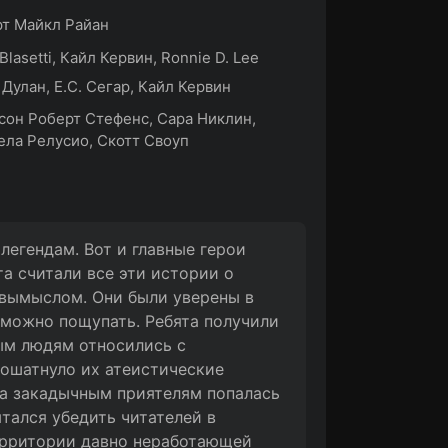
т Майкл Райан
 Blasetti, Кайл Кервин, Ronnie D. Lee
Дулан, Е.С. Сегар, Кайл Кервин
он Роберт Стефенс, Сара Никлин,
ла Релусио, Скотт Своуп
егендам. Вот и главные герои
а считали все эти истории о
 вымыслом. Они были уверены в
можно пощупать. Ребята получили
ным людям относились с
ошатнуло их атеистические
аза закадычным приятелям попалась
ытался убедить читателей в
территории давно неработающей