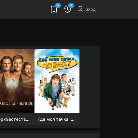
0
0
Вход
Сверхъестественное
Где моя тачка, чувак?