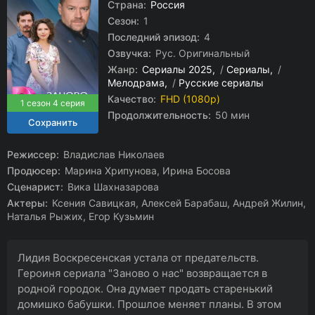
Страна:
Россия
Сезон:
1
Последний эпизод:
4
Озвучка:
Рус. Оригинальный
Жанр:
Сериалы 2025
/
Сериалы
/
Мелодрама
/
Русские сериалы
Качество:
FHD (1080p)
1 сезон 4 серия
Продолжительность:
50 мин
Режиссер:
Владислав Николаев
Продюсер:
Марина Хрипунова, Ирина Босова
Сценарист:
Вика Шахназарова
Актеры:
Ксения Савицкая, Алексей Барабаш, Андрей Жилин,
Наталья Рыжих, Егор Кузьмин
Лидия Воскресенская устала от предательств.
Героиня сериала "Заново о нас" возвращается в
родной городок. Она думает продать старенький
домишко бабушки. Прошлое меняет планы. В этом