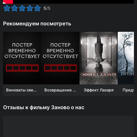
5
/5
Рекомендуем посмотреть
Виноваты звезды
Возвращение Буратино
Эффект Лазаря
Предчу
Отзывы к фильму Заново о нас