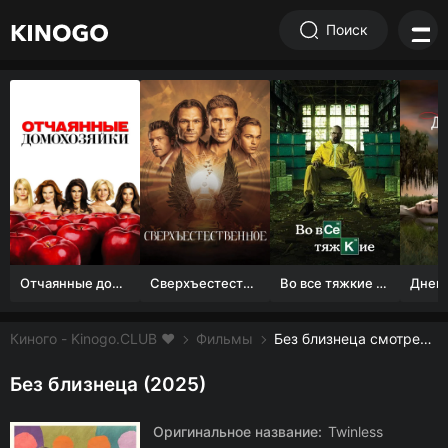
Поиск
Отчаянные домохозяйки (1 сезон)
Сверхъестественное
Во все тяжкие 1-5 сезон
Киного - Kinogo.CLUB ❤️
Фильмы
Без близнеца смотреть онлайн бесплатно
Без близнеца (2025)
Оригинальное название:
Twinless