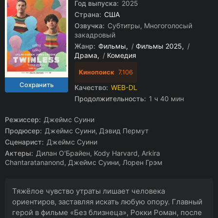
Год выпуска:
2025
Страна:
США
Озвучка:
Субтитры, Многоголосый
закадровый
Жанр:
Фильмы
/
Фильмы 2025
/
Драма
/
Комедия
Кинопоиск
7.106
Качество:
WEB-DL
Продолжительность:
1 ч 40 мин
Режиссер:
Джеймс Суини
Продюсер:
Джеймс Суини, Дэвид Пермут
Сценарист:
Джеймс Суини
Актеры:
Дилан О'Брайен, Kody Harvard, Arkira
Chantaratananond, Джеймс Суини, Лорен Грэм
Тяжёлое чувство утраты лишает человека
ориентиров, заставляя искать любую опору. Главный
герой в фильме «Без близнеца», Рокки Роман, после