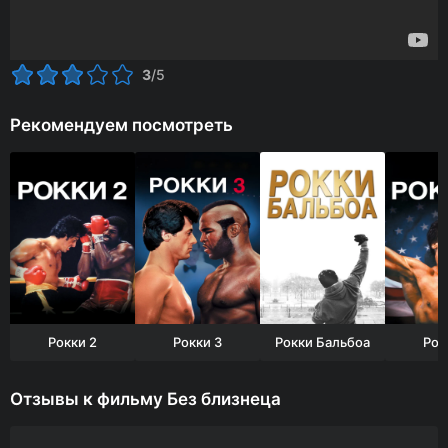
3
/5
Рекомендуем посмотреть
Рокки 2
Рокки 3
Рокки Бальбоа
Рок
Отзывы к фильму Без близнеца