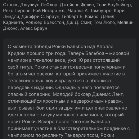
Стронг, Джулиус ЛеФлор, Джейсон Фелис, Тони Брубэйкер,
Рекс Пирсон, Рэй Нотаро мл., Чарльз А. Тамбурро, Кэри
Линдли, Джофри С. Браун, Гилберт Б. Комбс, Дэвид
Кадиенте, Роджер Брэкстон, Дж.Д. Смит, Том Люпо, Мелвин
Джонс, Алекс Браун
С момента победы Рокки Бальбоа над Аполло
Кридом прошло три года. Теперь Бальбоа – мировой
чемпион в тяжелом весе, уже 10 раз отстоявший
свой титул. Рокки становится весьма популярным и
богатым человеком, который принимает участие в
телевизионных шоу и красуется на обложках
передовых изданий. Однажды у него появляется
опасный соперник. Молодой боксер Джеймс Лэнг,
отличающийся яростным и неудержимым нравом,
выигрывает бои один за другим и целенаправленно
идет к цели – титулу мирового чемпиона, который
носит Рокки. Вскоре после того как Бальбоа
принимает участие в благотворительном поединке с
чемпионом по реслингу Тандерлипсом, Рокки