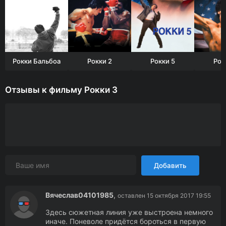
Рокки Бальбоа
Рокки 2
Рокки 5
Рок
Отзывы к фильму Рокки 3
Добавить
Вячеслав04101985
,
оставлен 15 октября 2017 19:55
Здесь сюжетная линия уже выстроена немного
иначе. Поневоле придётся бороться в первую