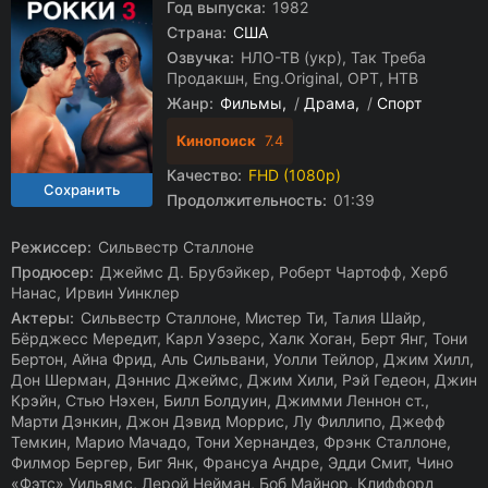
Год выпуска:
1982
Страна:
США
Озвучка:
НЛО-ТВ (укр), Так Треба
Продакшн, Eng.Original, ОРТ, НТВ
Жанр:
Фильмы
/
Драма
/
Спорт
Кинопоиск
7.4
Качество:
FHD (1080p)
Продолжительность:
01:39
Режиссер:
Сильвестр Сталлоне
Продюсер:
Джеймс Д. Брубэйкер, Роберт Чартофф, Херб
Нанас, Ирвин Уинклер
Актеры:
Сильвестр Сталлоне, Мистер Ти, Талия Шайр,
Бёрджесс Мередит, Карл Уэзерс, Халк Хоган, Берт Янг, Тони
Бертон, Айна Фрид, Аль Сильвани, Уолли Тейлор, Джим Хилл,
Дон Шерман, Дэннис Джеймс, Джим Хили, Рэй Гедеон, Джин
Крэйн, Стью Нэхен, Билл Болдуин, Джимми Леннон ст.,
Марти Дэнкин, Джон Дэвид Моррис, Лу Филлипо, Джефф
Темкин, Марио Мачадо, Тони Хернандез, Фрэнк Сталлоне,
Филмор Бергер, Биг Янк, Франсуа Андре, Эдди Смит, Чино
«Фэтс» Уильямс, Лерой Нейман, Боб Майнор, Клиффорд