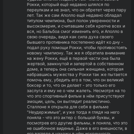
Рокки, который ещё недавно шлялся по
переулкам и не знал, что он обретет через пару
лет. Так же сам Аполло ещё недавно обладал
титулом чемпиона, был полон уверенности и
высокомерия, и считавшим себя крепче всех и
вся, но Бальбоа смог изменить его, и Аполло в
свою очередь, видя как сила духа своего
бывшего противника постепенно идёт ко дну -
подал руку помощи Рокки, чтобы противостоять
новому чемпиону. Так же я обратила внимание
на жену Рокки, ещё в первой части она была
жертвой, замкнутой и запертой в собственном
доме, а теперь она сильная женщина, которая
набравшись мужества у Рокки так же пытается
помочь ему, убедить его в том, что он великий
боксер и то, что он делает - это только его
заслуга и ему не о чем жалеть. Несмотря на то
что это спортивный фильм в нём присутствуют
эмоции, цель, он выглядит реалистично.
Сталлоне я открыла для себя в фильме
"Неудержимые", и уже тогда я глядя на него
поняла - что это актер с большой буквы, и
посмотрев его другие фильмы, я поняла, что это
не ошибочное виденье. Даже в его внешности, в
его взгляде я нахожу в нём искренность,