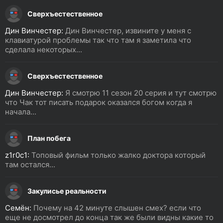
Сверхъестественное
Дин Винчестер:
Дин Винчестер, извините у меня с
клавиатурой проблемы так что там я заметила что
сделала некоторых...
Сверхъестественное
Дин Винчестер:
Я смотрю 11 сезон 20 серия и тут смотрю
что Чак тот писать подарок оказался богом когда я
начала...
План побега
z1r0c1:
Топовый фильм только жалко доктора который
там остался...
Закулисье реальности
Семён:
Почему на 42 минуте слышен смех? если что
еще не досмотрел до конца так же были видны какие то