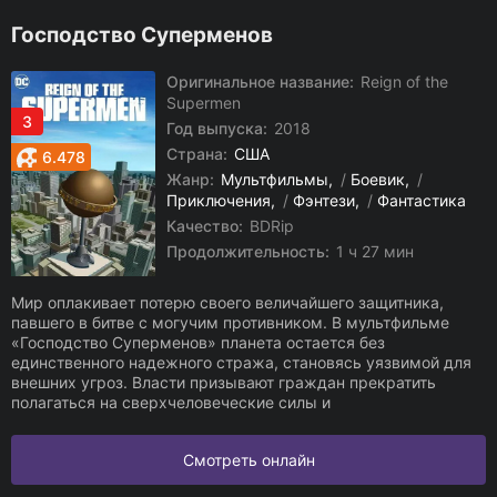
Господство Суперменов
Оригинальное название:
Reign of the
Supermen
3
Год выпуска:
2018
Страна:
США
6.478
Жанр:
Мультфильмы
/
Боевик
/
Приключения
/
Фэнтези
/
Фантастика
Качество:
BDRip
Продолжительность:
1 ч 27 мин
Мир оплакивает потерю своего величайшего защитника,
павшего в битве с могучим противником. В мультфильме
«Господство Суперменов» планета остается без
единственного надежного стража, становясь уязвимой для
внешних угроз. Власти призывают граждан прекратить
полагаться на сверхчеловеческие силы и
Смотреть онлайн