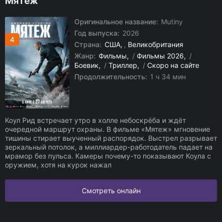
Мятеж
Оригинальное название:
Mutiny
Год выпуска:
2026
4
Страна:
США
,
Великобритания
Жанр:
Фильмы
/
Фильмы 2026
/
Боевик
/
Триллер
/
Скоро на сайте
Продолжительность:
1 ч 34 мин
Коул Рид встречает утро в холле небоскрёба и ждёт
очередной маршрут охраны. В фильме «Мятеж» мгновение
тишины стирает выученный распорядок. Выстрел разрывает
зеркальный потолок, а миллиардер-работодатель падает на
мрамор без пульса. Камеры почему-то показывают Коула с
оружием, хотя на курок нажал
Смотреть онлайн