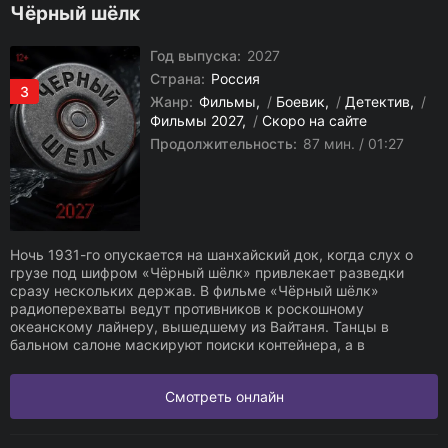
Чёрный шёлк
Год выпуска:
2027
Страна:
Россия
3
Жанр:
Фильмы
/
Боевик
/
Детектив
/
Фильмы 2027
/
Скоро на сайте
Продолжительность:
87 мин. / 01:27
Ночь 1931-го опускается на шанхайский док, когда слух о
грузе под шифром «Чёрный шёлк» привлекает разведки
сразу нескольких держав. В фильме «Чёрный шёлк»
радиоперехваты ведут противников к роскошному
океанскому лайнеру, вышедшему из Вайтаня. Танцы в
бальном салоне маскируют поиски контейнера, а в
Смотреть онлайн