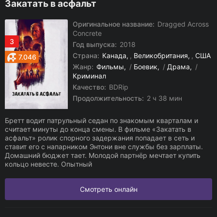
Закатать в асфальт
Оригинальное название:
Dragged Across
Concrete
3
Год выпуска:
2018
Страна:
Канада
,
Великобритания
,
США
7.046
Жанр:
Фильмы
/
Боевик
/
Драма
/
Криминал
Качество:
BDRip
Продолжительность:
2 ч 38 мин
Бретт водит патрульный седан по знакомым кварталам и
считает минуты до конца смены. В фильме «Закатать в
асфальт» ролик спорного задержания попадает в сеть и
ставит его с напарником Энтони вне службы без зарплаты.
Домашний бюджет тает. Молодой партнёр мечтает купить
кольцо невесте. Опытный
Смотреть онлайн