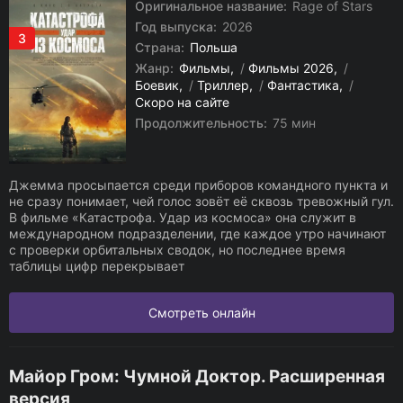
Оригинальное название:
Rage of Stars
Год выпуска:
2026
3
Страна:
Польша
Жанр:
Фильмы
/
Фильмы 2026
/
Боевик
/
Триллер
/
Фантастика
/
Скоро на сайте
Продолжительность:
75 мин
Джемма просыпается среди приборов командного пункта и
не сразу понимает, чей голос зовёт её сквозь тревожный гул.
В фильме «Катастрофа. Удар из космоса» она служит в
международном подразделении, где каждое утро начинают
с проверки орбитальных сводок, но последнее время
таблицы цифр перекрывает
Смотреть онлайн
Майор Гром: Чумной Доктор. Расширенная
версия