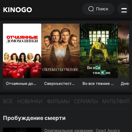
Поиск
Отчаянные домохозяйки (1 сезон)
Сверхъестественное
Во все тяжкие 1-5 сезон
ВСЕ
НОВИНКИ
ФИЛЬМЫ
СЕРИАЛЫ
МУЛЬТФИЛ
Пробуждение смерти
Оригинальное название:
Dead Awake