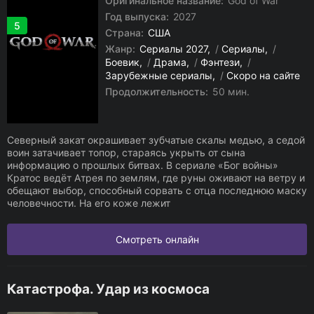
Оригинальное название:
God of War
Год выпуска:
2027
5
Страна:
США
Жанр:
Сериалы 2027
/
Сериалы
/
Боевик
/
Драма
/
Фэнтези
/
Зарубежные сериалы
/
Скоро на сайте
Продолжительность:
50 мин.
Северный закат окрашивает зубчатые скалы медью, а седой
воин затачивает топор, стараясь укрыть от сына
информацию о прошлых битвах. В сериале «Бог войны»
Кратос ведёт Атрея по землям, где руны оживают на ветру и
обещают выбор, способный сорвать с отца последнюю маску
человечности. На его коже лежит
Смотреть онлайн
Катастрофа. Удар из космоса