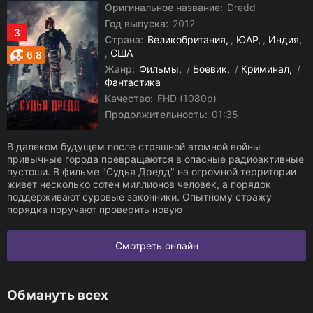
Оригинальное название:
Dredd
Год выпуска:
2012
3
Страна:
Великобритания
,
ЮАР
,
Индия
,
США
6.8
Жанр:
Фильмы
/
Боевик
/
Криминал
/
Фантастика
Качество:
FHD (1080p)
Продолжительность:
01:35
В далеком будущем после страшной атомной войны
привычные города превращаются в опасные радиоактивные
пустоши. В фильме "Судья Дредд" на огромной территории
живет несколько сотен миллионов человек, а порядок
поддерживают суровые законники. Опытному стражу
порядка поручают проверить новую
Смотреть онлайн
Обмануть всех