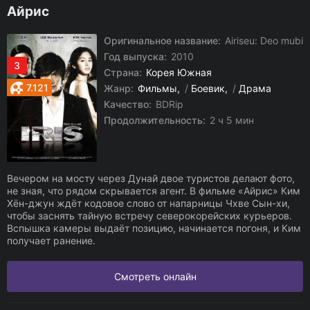
Айрис
Оригинальное название:
Airiseu: Deo mubi
Год выпуска:
2010
3
Страна:
Корея Южная
7.121
Жанр:
Фильмы
/
Боевик
/
Драма
Качество:
BDRip
Продолжительность:
2 ч 5 мин
Вечером на мосту через Дунай двое туристов делают фото,
не зная, что рядом скрывается агент. В фильме «Айрис» Ким
Хён-джун ждёт кодовое слово от напарницы Чхве Сын-хи,
чтобы заснять тайную встречу северокорейских курьеров.
Вспышка камеры выдаёт позицию, начинается погоня, и Ким
получает ранение.
Смотреть онлайн