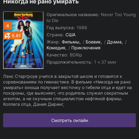
Никогда не рано умирать
Оригинальное название:
Never Too Young
to Die
4
Год выпуска:
1986
Страна:
США
5.61
Жанр:
Фильмы
/
Боевик
/
Драма
/
Комедия
/
Приключения
Качество:
BDRip
Продолжительность:
1 ч 37 мин
Лэнс Старгроув учится в закрытой школе и готовится к
соревнованиям по гимнастике. В фильме «Никогда не рано
умирать» юноша получает весточку о гибели отца и едет на
похороны, где выясняет, что родитель служил секретным
агентом, а не скучным специалистом нефтяной фирмы.
Коллега отца, Дания Диринг,
Смотреть онлайн