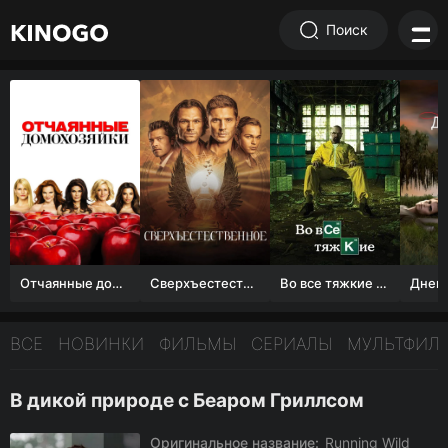
Поиск
Отчаянные домохозяйки (1 сезон)
Сверхъестественное
Во все тяжкие 1-5 сезон
ВСЕ
НОВИНКИ
ФИЛЬМЫ
СЕРИАЛЫ
МУЛЬТФИЛ
В дикой природе с Беаром Гриллсом
Оригинальное название:
Running Wild