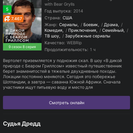
with Bear Grylls
5
Год выпуска:
2014
Страна:
США
7.467
Жанр:
Сериалы
/
Боевик
/
Драма
/
Комедия
/
Приключения
/
Семейный
/
ТВ шоу
/
Зарубежные сериалы
Качество:
WEBRip
9 сезон 8 серия
Продолжительность:
1 ч
Вертолет приземляется у подножия скал. В шоу «В дикой
природе с Беаром Гриллсом» известный путешественник
берет знаменитостей в тяжелые двухдневные походы.
Локации постоянно меняются. Сегодня это побережье
Шотландии, а завтра — саванна Южной Африки. Сначала
участники ищут питьевую воду и место для
Смотреть онлайн
Судья Дредд