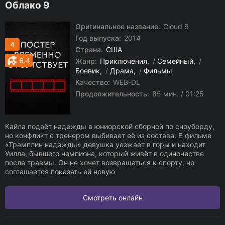
Облако 9
Оригинальное название:
Cloud 9
Год выпуска:
2014
4
Страна:
США
6.4
Жанр:
Приключения
/
Семейный
/
Боевик
/
Драма
/
Фильмы
Качество:
WEB-DL
Продолжительность:
85 мин. / 01:25
Кайла подаёт надежды в юниорской сборной по сноуборду,
но конфликт с тренером выбивает её из состава. В фильме
«Трамплин надежды» девушка уезжает в горы и находит
Уилла, бывшего чемпиона, который живёт в одиночестве
после травмы. Он не хочет возвращаться к спорту, но
соглашается показать ей новую
Смотреть онлайн