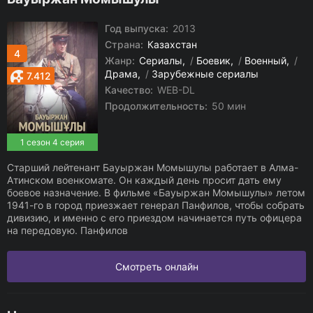
Год выпуска:
2013
Страна:
Казахстан
4
Жанр:
Сериалы
/
Боевик
/
Военный
/
Драма
/
Зарубежные сериалы
7.412
Качество:
WEB-DL
Продолжительность:
50 мин
1 сезон 4 серия
Старший лейтенант Бауыржан Момышулы работает в Алма-
Атинском военкомате. Он каждый день просит дать ему
боевое назначение. В фильме «Бауыржан Момышулы» летом
1941-го в город приезжает генерал Панфилов, чтобы собрать
дивизию, и именно с его приездом начинается путь офицера
на передовую. Панфилов
Смотреть онлайн