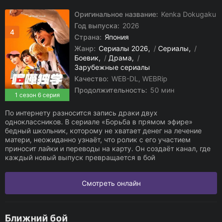
Оригинальное название:
Kenka Dokugaku
Год выпуска:
2026
4
Страна:
Япония
Жанр:
Сериалы 2026
/
Сериалы
/
Боевик
/
Драма
/
Зарубежные сериалы
Качество:
WEB-DL, WEBRip
Продолжительность:
50 мин
1 сезон 6 серия
По интернету разносится запись драки двух
одноклассников. В сериале «Борьба в прямом эфире»
бедный школьник, которому не хватает денег на лечение
матери, неожиданно узнаёт, что ролик с его участием
приносит лайки и переводы на карту. Он создаёт канал, где
каждый новый выпуск превращается в бой
Смотреть онлайн
Ближний бой