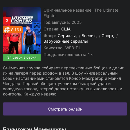
Оригинальное название:
The Ultimate
Fighter
3
Год выпуска:
2005
Страна:
США
8.161
Жанр:
Сериалы
/
Боевик
/
Спорт
/
Зарубежные сериалы
Качество:
WEB-DL
Продолжительность:
1 ч
34 сезон 8 серия
Съёмочная группа собирает перспективных бойцов и делит
их на лагеря перед входом в зал. В шоу «Универсальный
боец» наставниками становятся Конор Макгрегор и Майкл
Чендлер. Первый обещает ученикам быстрый удар и
холодную голову, второй делает ставку на выносливость и
контроль. Каждую неделю
Смотреть онлайн
Бауыржан Момышулы