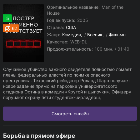
Оригинальное название:
Man of the
House
5
Год выпуска:
2005
Страна:
США
6.1
Жанр:
Комедия
/
Боевик
/
Фильмы
Качество:
WEB-DL
Продолжительность:
100 мин. / 01:40
Случайное убийство важного свидетеля полностью ломает
планы федеральных властей по поимке опасного
преступника. Техасский рейнджер Роланд Шарп получает
новое задание прямо на парковке университетского
стадиона Остина в комедии «Крутой и цыпочки». Офицеру
поручают охрану пяти студенток-чирлидерш,
Смотреть онлайн
Борьба в прямом эфире