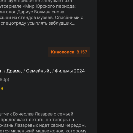
же шум прибоя не заглушает эха
льтсериале «Мир Юрского периода:
онтолог Дариус Боуман снова
осшей из стендов музеев. Спасённый с
 спецотряду усыплять заблудших...
Кинопоиск
8.157
ы
/
Драма
/
Семейный
/
Фильмы 2024
80p)
ин
етчик Вячеслав Лазарев с семьей
 продолжает летать, но теперь на
 жизнь Лазаревых идет своим чередом,
ается маленький медвежонок, которому