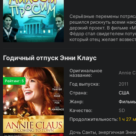
Серьёзные перемены потрясл
решился рискнуть всеми нак
дерзкий проект. В фильме «
Фёдор стал свидетелем потус
который отец желает возвести
Годичный отпуск Энни Клаус
Оригинальное
Annie C
название:
Рейтинг: 5
Год выпуска:
2011
Страна:
США
Жанр:
Фильм
Качество:
SD
Продолжительность:
1 ч 27 
Дочь Санты, энергичная Энни