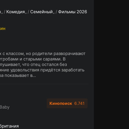
ы
/
Комедия
/
Семейный
/
Фильмы 2026
мин
 с классом, но родители разворачивают
угробами и старыми сараями. В
лушивает, что отец остался без
имние удовольствия придётся заработать
 показывает в...
Кинопоиск
6.741
 Baby
британия