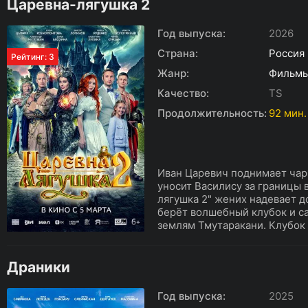
Царевна-лягушка 2
Год выпуска:
2026
Страна:
Россия
Рейтинг: 3
Жанр:
Фильм
Качество:
TS
Продолжительность:
92 мин.
Иван Царевич поднимает чарк
уносит Василису за границы 
лягушка 2" жених надевает д
берёт волшебный клубок и с
землям Тмутаракани. Клубок к
Драники
Год выпуска:
2025