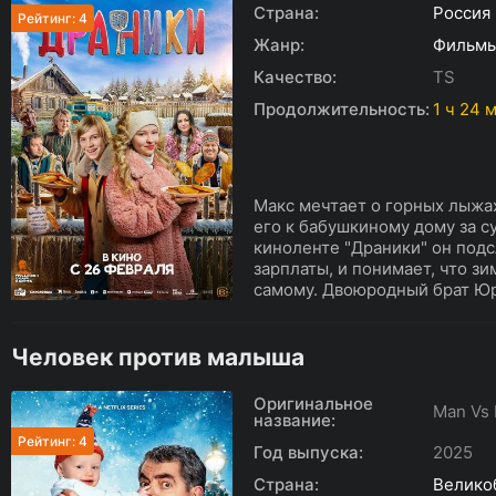
Страна:
Россия
Рейтинг: 4
Жанр:
Фильм
Качество:
TS
Продолжительность:
1 ч 24 
Макс мечтает о горных лыжах
его к бабушкиному дому за с
киноленте "Драники" он подс
зарплаты, и понимает, что з
самому. Двоюродный брат Юра
Человек против малыша
Оригинальное
Man Vs
название:
Рейтинг: 4
Год выпуска:
2025
Страна:
Велико