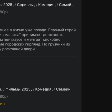
ы 2025
/
Сериалы
/
Комедия
/
Семейный
/
Зарубежные с
80p)
удшее в жизни уже позади. Главный герой
тив малыша" принимает должность
м пентхаусе и мечтает спокойно
е городских гирлянд. Но грузчики из
 роскошной двери...
ы
/
Фильмы 2025
/
Комедия
/
Семейный
/
Фэнтези
80p)
мин