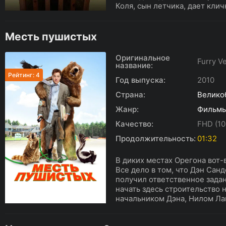
Коля, сын летчика, дает кличк
Месть пушистых
Оригинальное
Furry V
название:
Рейтинг: 4
Год выпуска:
2010
Страна:
Велико
Жанр:
Фильм
Качество:
FHD (10
Продолжительность:
01:32
В диких местах Орегона вот
Все дело в том, что Дэн Сан
получил ответственное зада
начать здесь строительство 
начальником Дэна, Нилом Лай