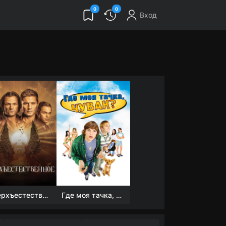
0
0
Вход
Сверхъестественное
Где моя тачка, чувак?