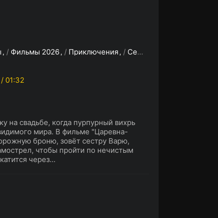
ы
/
Фильмы 2026
/
Приключения
/
Семейный
/
Фэнтези
 / 01:32
у на свадьбе, когда пурпурный вихрь
видимого мира. В фильме "Царевна-
орожную броню, зовёт сестру Варю,
амострел, чтобы пройти по нечистым
атится через...