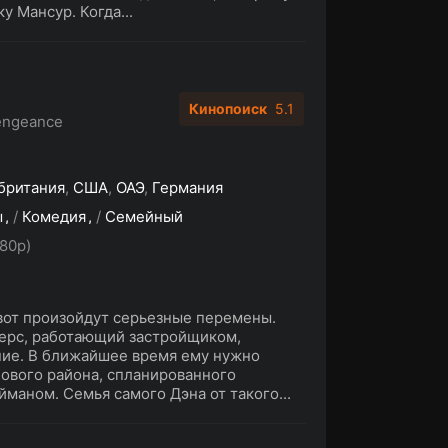
у Мансур. Когда...
Кинопоиск
5.1
engeance
британия
,
США
,
ОАЭ
,
Германия
ы
/
Комедия
/
Семейный
80p)
-вот произойдут серьезные перемены.
дерс, работающий застройщиком,
ние. В ближайшее время ему нужно
нового района, спланированного
маном. Семья самого Дэна от такого...