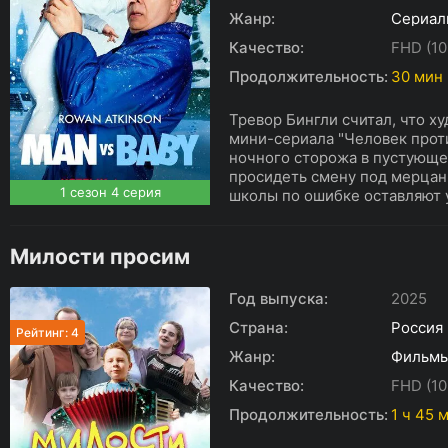
Жанр:
Сериал
Качество:
FHD (10
Продолжительность:
30 мин
Тревор Бингли считал, что х
мини-сериала "Человек про
ночного сторожа в пустующе
просидеть смену под мерцани
1 сезон 4 серия
школы по ошибке оставляют у
Милости просим
Год выпуска:
2025
Страна:
Россия
Рейтинг: 4
Жанр:
Фильм
Качество:
FHD (10
Продолжительность:
1 ч 45 