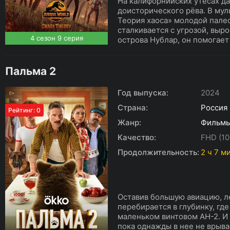
На калифорнийских утёсах да
доисторического рёва. В му
Теория хаоса» молодой пале
сталкивается с угрозой, выр
4 сезон 9 серия
острова Нублар, он помогает
Пальма 2
Год выпуска:
2024
Страна:
Россия
Рейтинг: 0
Жанр:
Фильм
Качество:
FHD (10
Продолжительность:
2 ч 7 м
Оставив большую авиацию, л
перебирается в глубинку, где
маленьком винтовом АН-2. И
пока однажды в нее не врыв