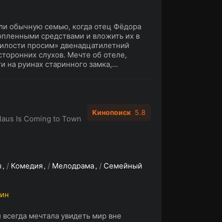
и обычную семью, когда отец Фёдора
опленными средствами и вложить их в
Милости просим» двенадцатилетний
торонних слухов. Мечте об отеле,
 на руинах старинного замка,...
Кинопоиск
5.8
laus Is Coming to Town
ы
/
Комедия
/
Мелодрама
/
Семейный
мин
 всегда мечтала увидеть мир вне