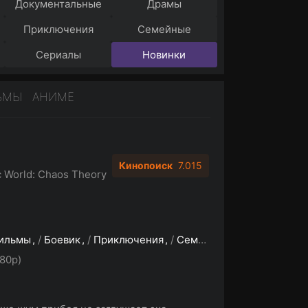
Документальные
Драмы
Приключения
Семейные
Сериалы
Новинки
ЬМЫ
АНИМЕ
Кинопоиск
7.015
c World: Chaos Theory
ильмы
/
Боевик
/
Приключения
/
Семейный
/
Фантастика
80p)