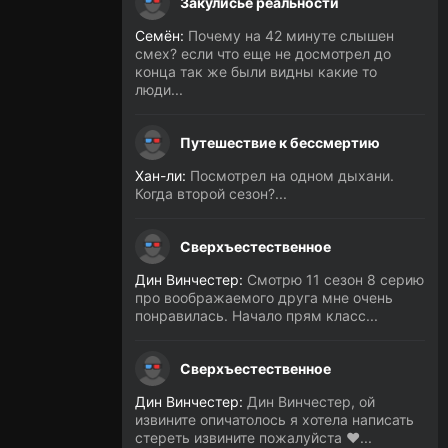
Закулисье реальности
Семён:
Почему на 42 минуте слышен
смех? если что еще не досмотрел до
конца так же были видны какие то
люди...
Путешествие к бессмертию
Хан-ли:
Посмотрел на одном дыхани.
Когда второй сезон?...
Сверхъестественное
Дин Винчестер:
Смотрю 11 сезон 8 серию
про воображаемого друга мне очень
понравилась. Начало прям класс...
Сверхъестественное
Дин Винчестер:
Дин Винчестер, ой
извините опичатолось я хотела написать
стереть извините пожалуйста ❤️...