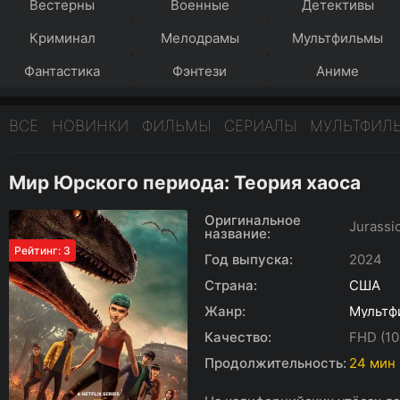
Вестерны
Военные
Детективы
Криминал
Мелодрамы
Мультфильмы
Фантастика
Фэнтези
Аниме
ВСЕ
НОВИНКИ
ФИЛЬМЫ
СЕРИАЛЫ
МУЛЬТФИЛ
Мир Юрского периода: Теория хаоса
Оригинальное
Jurassi
название:
Рейтинг: 3
Год выпуска:
2024
Страна:
США
Жанр:
Мультф
Качество:
FHD (10
Продолжительность:
24 мин