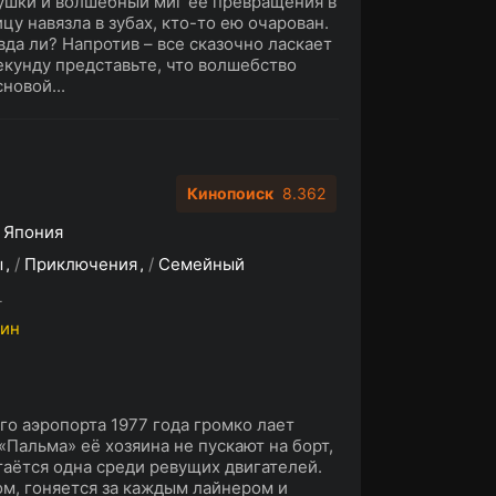
ушки и волшебный миг ее превращения в
у навязла в зубах, кто-то ею очарован.
вда ли? Напротив – все сказочно ласкает
екунду представьте, что волшебство
новой...
Кинопоиск
8.362
,
Япония
ы
/
Приключения
/
Семейный
L
мин
го аэропорта 1977 года громко лает
«Пальма» её хозяина не пускают на борт,
стаётся одна среди ревущих двигателей.
ом, гоняется за каждым лайнером и