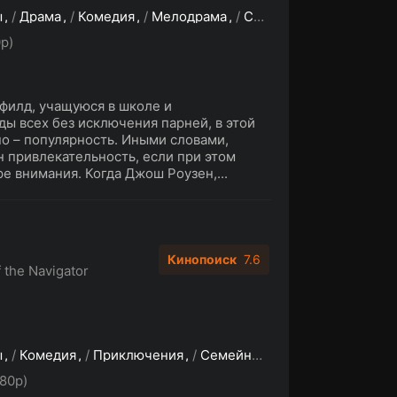
ы
/
Драма
/
Комедия
/
Мелодрама
/
Семейный
p)
филд, учащуюся в школе и
ы всех без исключения парней, в этой
о – популярность. Иными словами,
н привлекательность, если при этом
е внимания. Когда Джош Роузен,...
Кинопоиск
7.6
f the Navigator
ы
/
Комедия
/
Приключения
/
Семейный
/
Фантастика
80p)