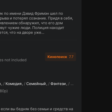
чик по имени Дэвид Фримэн шел по
рыва и потерял сознание. Придя в себя,
дивлением обнаружил, что его дом
ивут чужие люди. Полиция находит
тся, что на дворе уже...
Кинопоиск
7.7
es not included
ы
/
Комедия
/
Семейный
/
Фэнтези
/
Фантастика
80p)
 если вы бедняк без семьи и средств на