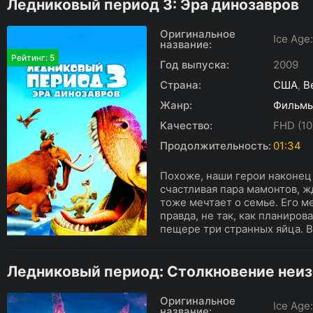
Ледниковый период 3: Эра динозавров
Оригинальное
Ice Age
название:
Рейтинг: 5
Год выпуска:
2009
Страна:
США
,
В
Жанр:
Фильм
Качество:
FHD (10
Продолжительность:
01:34
Похоже, наши герои наконец 
счастливая пара мамонтов, ж
тоже мечтает о семье. Его м
правда, не так, как планиров
пещере три странных яйца. Вз
Ледниковый период: Столкновение неи
Оригинальное
Ice Age
название: