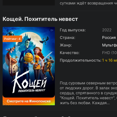
сутками ждёт возвращения че
Кощей. Похититель невест
Год выпуска:
2022
Страна:
Россия
Рейтинг: 4
Жанр:
Мультф
Качество:
FHD (10
Продолжительность:
1 ч 16 
Под суровым северным ветро
от людских дорог. В залах эх
сердца, спрятанного в сунду
"Кощей. Похититель невест",
жить без любви. Каждая...