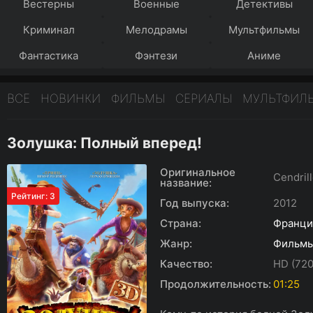
Вестерны
Военные
Детективы
Криминал
Мелодрамы
Мультфильмы
Фантастика
Фэнтези
Аниме
ВСЕ
НОВИНКИ
ФИЛЬМЫ
СЕРИАЛЫ
МУЛЬТФИЛ
Золушка: Полный вперед!
Оригинальное
Cendril
название:
Рейтинг: 3
Год выпуска:
2012
Страна:
Франци
Жанр:
Фильм
Качество:
HD (720
Продолжительность:
01:25