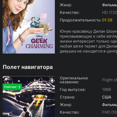
Жанр:
Фильм
Качество:
HD (720
Продолжительность:
01:38
Юную красавицу Дилан Шоун
приковывающую к себе взгляд
жизни интересует только одн
любая затея теряет для Дила
девушка не находится в центр
Полет навигатора
Оригинальное
Flight o
название:
Рейтинг: 5
Год выпуска:
1986
Страна:
США
Жанр:
Фильм
Качество:
FHD (10