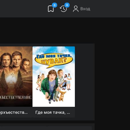
0
0
Вход
Сверхъестественное
Где моя тачка, чувак?