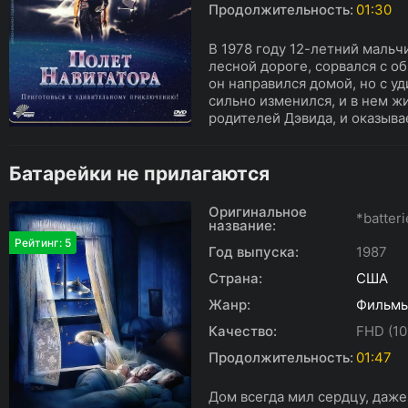
Продолжительность:
01:30
В 1978 году 12-летний маль
лесной дороге, сорвался с об
он направился домой, но с у
сильно изменился, и в нем ж
родителей Дэвида, и оказывае
Батарейки не прилагаются
Оригинальное
*batteri
название:
Рейтинг: 5
Год выпуска:
1987
Страна:
США
Жанр:
Фильм
Качество:
FHD (10
Продолжительность:
01:47
Дом всегда мил сердцу, даже