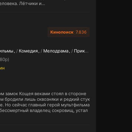
ловека. Лётчики и...
Кинопоиск
7.836
ильмы
/
Комедия
/
Мелодрама
/
Приключения
/
Семейны
80p)
мин
м замок Кощея веками стоял в стороне
ом бродили лишь сквозняки и редкий стук
ке. Но сейчас главный герой мультфильма
 бессмертный владелец сокровищ, устал