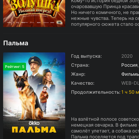
Кому-то история бедной Зол
очаровавшую Принца красавиц
Но ничего комичного, не пра
нежные чувства. Теперь на с
популярного сюжета стало ос
Пальма
Год выпуска:
2020
Страна:
Россия
Рейтинг: 5
Жанр:
Фильм
Качество:
WEB-D
Продолжительность:
1 ч 50 
На взлётной полосе советско
немецкая овчарка. В фильме 
самолёт улетает, а собака о
Пальма поселяется под трап