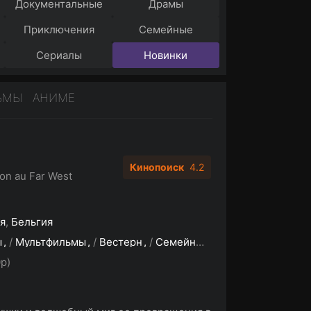
Документальные
Драмы
Приключения
Семейные
Сериалы
Новинки
ЬМЫ
АНИМЕ
Кинопоиск
4.2
lon au Far West
я
,
Бельгия
ы
/
Мультфильмы
/
Вестерн
/
Семейный
/
Фэнтези
p)