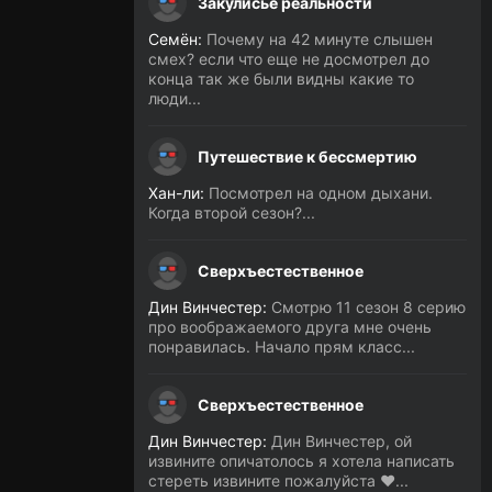
Закулисье реальности
Семён:
Почему на 42 минуте слышен
смех? если что еще не досмотрел до
конца так же были видны какие то
люди...
Путешествие к бессмертию
Хан-ли:
Посмотрел на одном дыхани.
Когда второй сезон?...
Сверхъестественное
Дин Винчестер:
Смотрю 11 сезон 8 серию
про воображаемого друга мне очень
понравилась. Начало прям класс...
Сверхъестественное
Дин Винчестер:
Дин Винчестер, ой
извините опичатолось я хотела написать
стереть извините пожалуйста ❤️...