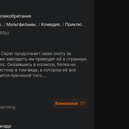
еликобритания
ы
/
Мультфильмы
/
Комедия
/
Приключения
/
Семейный
/
80p)
 Скрэт продолжает свою охоту за
ние завладеть им приводит её в странную
ос. Оказавшись в космосе, белка не
стему в том виде, в котором её все
ится причиной того,...
Кинопоиск
7.1
harming
анада