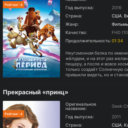
Рейтинг: 4
Год выпуска:
2016
Страна:
США
,
В
Жанр:
Фильм
Качество:
FHD (10
Продолжительность:
01:34
Неугомонная белка по имени
жёлудем, и на этот раз жела
пещеру, а после и вовсе косм
только создаёт Солнечную си
привыкли видеть, но и станов
Прекрасный «принц»
Оригинальное
Geek C
название:
Рейтинг: 4
Год выпуска:
2011
Страна:
США
,
К