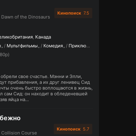
Кинопоиск
7.5
: Dawn of the Dinosaurs
еликобритания
,
Канада
ы
/
Мультфильмы
/
Комедия
/
Приключения
/
Семейный
80p)
обрели свое счастье. Мэнни и Элли,
дут прибавления, а их друг ленивец Сид
ечты очень быстро воплощаются в жизнь,
ал сам Сид: он находит в обледеневшей
яв яйца на...
збежно
Кинопоиск
5.7
: Collision Course