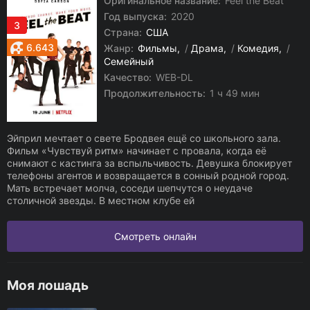
Оригинальное название:
Feel the Beat
Год выпуска:
2020
3
Страна:
США
6.643
Жанр:
Фильмы
/
Драма
/
Комедия
/
Семейный
Качество:
WEB-DL
Продолжительность:
1 ч 49 мин
Эйприл мечтает о свете Бродвея ещё со школьного зала.
Фильм «Чувствуй ритм» начинает с провала, когда её
снимают с кастинга за вспыльчивость. Девушка блокирует
телефоны агентов и возвращается в сонный родной город.
Мать встречает молча, соседи шепчутся о неудаче
столичной звезды. В местном клубе ей
Смотреть онлайн
Моя лошадь