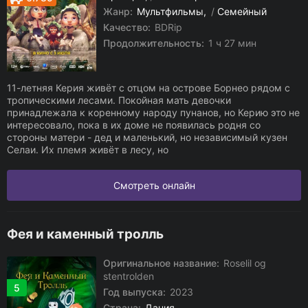
Жанр:
Мультфильмы
/
Семейный
Качество:
BDRip
Продолжительность:
1 ч 27 мин
11-летняя Керия живёт с отцом на острове Борнео рядом с
тропическими лесами. Покойная мать девочки
принадлежала к коренному народу пунанов, но Керию это не
интересовало, пока в их доме не появилась родня со
стороны матери - дед и маленький, но независимый кузен
Селаи. Их племя живёт в лесу, но
Смотреть онлайн
Фея и каменный тролль
Оригинальное название:
Roselil og
stentrolden
5
Год выпуска:
2023
Страна:
Дания