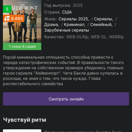
Год выпуска:
2025
5
Страна:
США
6.665
Жанр:
Сериалы 2025
/
Сериалы
/
Драма
/
Криминал
/
Семейный
/
Зарубежные сериалы
Качество:
WEB-DLRip, WEB-DL, WEBRip
1 сезон 8 серия
Порой минимальная оплошность способна привести к
череде катастрофических событий. В правильности такого
утверждения на собственном примере убедились главные
герои сериала "Хейвенпорт". Чета Бакли давно купалась в
роскоши, не зная о том, что такое нужда. Глава
респектабельного семейства
Смотреть онлайн
Чувствуй ритм