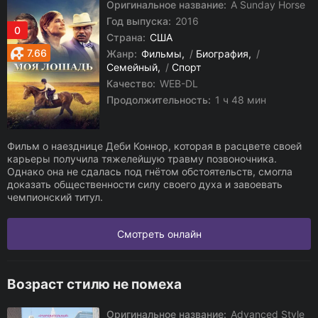
Оригинальное название:
A Sunday Horse
Год выпуска:
2016
0
Страна:
США
7.66
Жанр:
Фильмы
/
Биография
/
Семейный
/
Спорт
Качество:
WEB-DL
Продолжительность:
1 ч 48 мин
Фильм о наезднице Деби Коннор, которая в расцвете своей
карьеры получила тяжелейшую травму позвоночника.
Однако она не сдалась под гнётом обстоятельств, смогла
доказать общественности силу своего духа и завоевать
чемпионский титул.
Смотреть онлайн
Возраст стилю не помеха
Оригинальное название:
Advanced Style