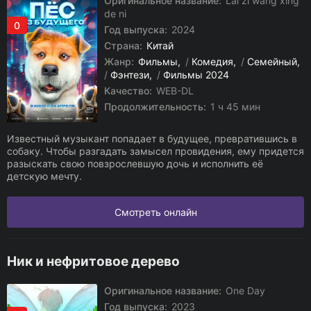
Оригинальное название:
Lai zi wang xing
de ni
0
Год выпуска:
2024
Страна:
Китай
Жанр:
Фильмы
/
Комедия
/
Семейный
/
Фэнтези
/
Фильмы 2024
Качество:
WEB-DL
Продолжительность:
1 ч 45 мин
Известный музыкант попадает в будущее, превратившись в
собаку. Чтобы разгадать замысел провидения, ему придется
разыскать свою повзрослевшую дочь и исполнить её
детскую мечту.
Смотреть онлайн
Ник и нефритовое дерево
Оригинальное название:
One Day
Год выпуска:
2023