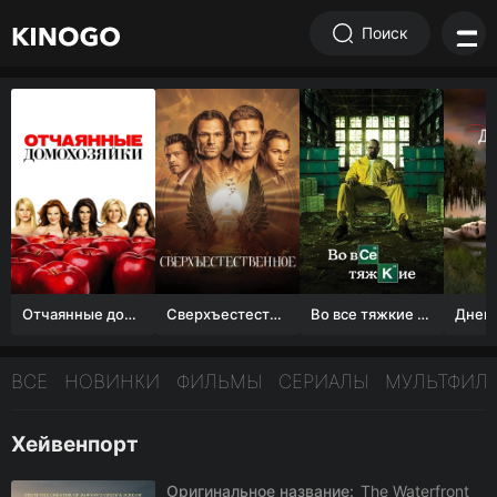
Поиск
Отчаянные домохозяйки (1 сезон)
Сверхъестественное
Во все тяжкие 1-5 сезон
ВСЕ
НОВИНКИ
ФИЛЬМЫ
СЕРИАЛЫ
МУЛЬТФИЛ
Хейвенпорт
Оригинальное название:
The Waterfront