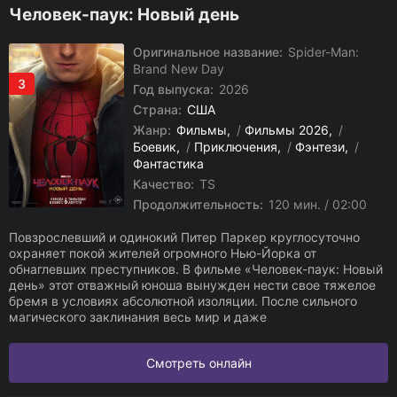
Человек-паук: Новый день
Оригинальное название:
Spider-Man:
Brand New Day
3
Год выпуска:
2026
Страна:
США
Жанр:
Фильмы
/
Фильмы 2026
/
Боевик
/
Приключения
/
Фэнтези
/
Фантастика
Качество:
TS
Продолжительность:
120 мин. / 02:00
Повзрослевший и одинокий Питер Паркер круглосуточно
охраняет покой жителей огромного Нью-Йорка от
обнаглевших преступников. В фильме «Человек-паук: Новый
день» этот отважный юноша вынужден нести свое тяжелое
бремя в условиях абсолютной изоляции. После сильного
магического заклинания весь мир и даже
Смотреть онлайн