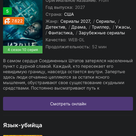
Оригинальное название:
From
Год выпуска:
2027
5
Страна:
США
7.622
Жанр:
Сериалы 2027
/
Сериалы
/
Детектив
/
Драма
/
Триллер
/
Ужасы
/
Фантастика
/
Зарубежные сериалы
Качество:
WEB-DL
Продолжительность:
52 мин
4 сезон 10 серия
В самом сердце Соединенных Штатов затерялся населенный
пункт с дурной славой. Каждый, кто пересекает его
невидимую границу, навсегда остается внутри. Запертые
здесь люди отчаянно цепляются за остатки ясного
мышления, обустраивают свое существование скудными
средствами. Постоянно высматривают путь к
Смотреть онлайн
Язык-убийца