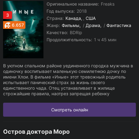
Оригинальное название:
Freaks
Год выпуска:
2018
3
Страна:
Канада
,
США
6.657
Жанр:
Фильмы
/
Драма
/
Фантастика
Качество:
BDRip
Продолжительность:
1 ч 45 мин
В уютном спальном районе уединенного городка мужчина в
одиночку воспитывает маленькую семилетнюю дочку по
имени Хлои. В фильме «Иные» этот тревожный родитель
испытывает панический страх за жизнь своего
единственного чада. Отец устанавливает в жилище
строжайшие правила, наотрез запрещая ребенку
Смотреть онлайн
Остров доктора Моро