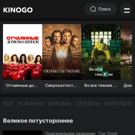
Поиск
Отчаянные домохозяйки (1 сезон)
Сверхъестественное
Во все тяжкие 1-5 сезон
ВСЕ
НОВИНКИ
ФИЛЬМЫ
СЕРИАЛЫ
МУЛЬТФИЛ
Великое потустороннее
Оригинальное название:
The Great