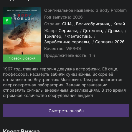
Оригинальное название:
3 Body Problem
Год выпуска:
2026
5
Страна:
США
,
Великобритания
,
Китай
Жанр:
Сериалы
/
Детектив
/
Драма
/
Триллер
/
Фантастика
/
Зарубежные сериалы
/
Сериалы 2026
Качество:
WEB-DL
Продолжительность:
1 ч
1 сезон 8 серия
1967 год, главная героиня девушка астрофизик. Её отца,
профессора, насмерть забили хунвэйбины. Вскоре её
отправляют во Внутреннюю Монголию. Там располагается
сверхсекретная лаборатория. Задача организации
отправлять сигналы внеземным цивилизациям. В это время
огромное количество оборудования выдают
Смотреть онлайн
Квест Вижна