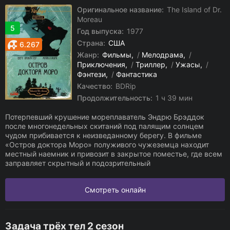
Оригинальное название:
The Island of Dr.
Moreau
5
Год выпуска:
1977
Страна:
США
6.267
Жанр:
Фильмы
/
Мелодрама
/
Приключения
/
Триллер
/
Ужасы
/
Фэнтези
/
Фантастика
Качество:
BDRip
Продолжительность:
1 ч 39 мин
Потерпевший крушение мореплаватель Эндрю Брэддок
после многонедельных скитаний под палящим солнцем
чудом прибивается к неизведанному берегу. В фильме
«Остров доктора Моро» полуживого чужеземца находит
местный наемник и привозит в закрытое поместье, где всем
заправляет скрытный и подозрительный
Смотреть онлайн
Задача трёх тел 2 сезон