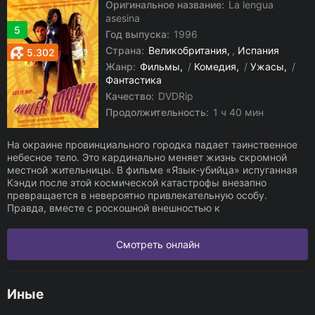
Оригинальное название:
La lengua
asesina
5
Год выпуска:
1996
Страна:
Великобритания
,
Испания
5.302
Жанр:
Фильмы
/
Комедия
/
Ужасы
/
Фантастика
Качество:
DVDRip
Продолжительность:
1 ч 40 мин
На окраине провинциального городка падает таинственное
небесное тело. Это кардинально меняет жизнь скромной
местной жительницы. В фильме «Язык-убийца» испуганная
Кэнди после этой космической катастрофы внезапно
превращается в невероятно привлекательную особу.
Правда, вместе с роскошной внешностью к
Смотреть онлайн
Иные