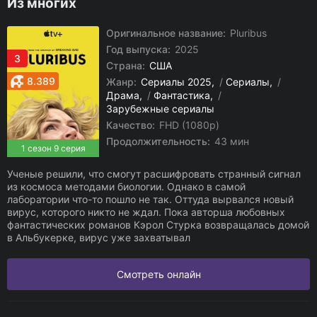
Из многих
Оригинальное название:
Pluribus
Год выпуска:
2025
3
Страна:
США
8.389
Жанр:
Сериалы 2025
/
Сериалы
/
Драма
/
Фантастика
/
Зарубежные сериалы
Качество:
FHD (1080p)
Продолжительность:
43 мин
1 сезон 9 серия
Ученые решили, что смогут расшифровать странный сигнал
из космоса методами биологии. Однако в самой
лаборатории что-то пошло не так. Оттуда вырвался новый
вирус, которого никто не ждал. Пока авторша любовных
фантастических романов Кэрол Стурка возвращалась домой
в Альбукерке, вирус уже захватывал
Смотреть онлайн