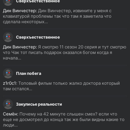
Сверхъестественное
Дин Винчестер:
Дин Винчестер, извините у меня с
клавиатурой проблемы так что там я заметила что
сделала некоторых...
Сверхъестественное
Дин Винчестер:
Я смотрю 11 сезон 20 серия и тут смотрю
что Чак тот писать подарок оказался богом когда я
начала...
План побега
z1r0c1:
Топовый фильм только жалко доктора который
там остался...
Закулисье реальности
Семён:
Почему на 42 минуте слышен смех? если что
еще не досмотрел до конца так же были видны какие то
люди...