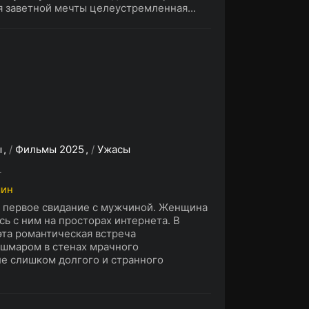
 заветной мечты целеустремленная...
ы
/
Фильмы 2025
/
Ужасы
L
мин
а первое свидание с мужчиной. Женщина
ь с ним на просторах интернета. В
эта романтическая встреча
шмаром в стенах мрачного
ле слишком долгого и странного