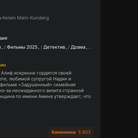
 Kelam Malin Kundang
зия
ы
/
Фильмы 2025
/
Детектив
/
Драма
/
Триллер
L
мин
Алиф искренне гордится своей
те, любимой супругой Надин и
 фильме «Задушенный» семейная
из-за неожиданного визита странной
нщина по имени Амина утверждает, что
Кинопоиск
5.903