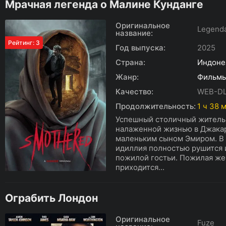
Мрачная легенда о Малине Кунданге
Оригинальное
Legenda
название:
Рейтинг: 3
Год выпуска:
2025
Страна:
Индоне
Жанр:
Фильм
Качество:
WEB-D
Продолжительность:
1 ч 38 
Успешный столичный житель 
налаженной жизнью в Джакар
маленьким сыном Эмиром. В
идиллия полностью рушится 
пожилой гостьи. Пожилая же
приходится...
Ограбить Лондон
Оригинальное
Fuze