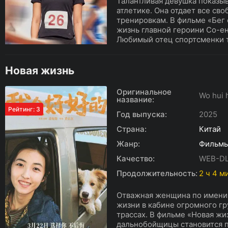
Талантливая девушка показыв
атлетике. Она отдает все св
тренировкам. В фильме «Бег 
жизнь главной героини Со-ен
Любимый отец спортсменки тя
Новая жизнь
Оригинальное
Wo hui 
название:
Рейтинг: 3
Год выпуска:
2025
Страна:
Китай
Жанр:
Фильм
Качество:
WEB-D
Продолжительность:
2 ч 4 м
Отважная женщина по имени
жизни в кабине огромного г
трассах. В фильме «Новая жи
дальнобойщицы становится п