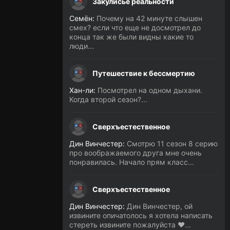
Закулисье реальности
Семён:
Почему на 42 минуте слышен
смех? если что еще не досмотрел до
конца так же были видны какие то
люди...
Путешествие к бессмертию
Хан-ли:
Посмотрел на одном дыхани.
Когда второй сезон?...
Сверхъестественное
Дин Винчестер:
Смотрю 11 сезон 8 серию
про воображаемого друга мне очень
понравилась. Начало прям класс...
Сверхъестественное
Дин Винчестер:
Дин Винчестер, ой
извините опичатолось я хотела написать
стереть извините пожалуйста ❤️...