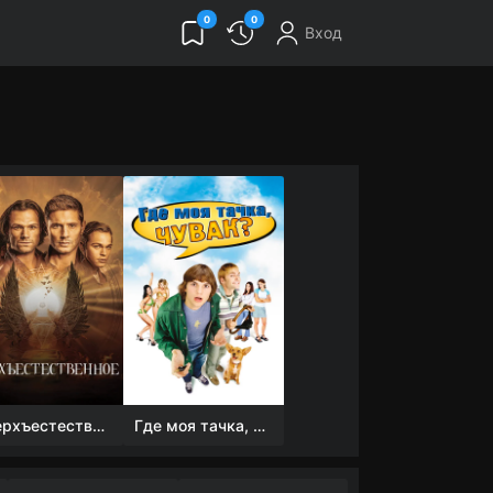
0
0
Вход
Сверхъестественное
Где моя тачка, чувак?