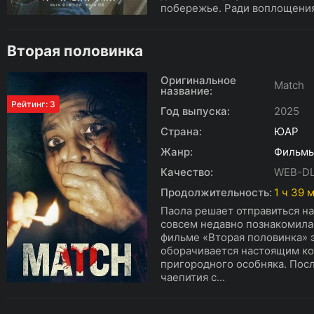
побережье. Ради воплощения
Вторая половинка
Оригинальное
Match
название:
Рейтинг: 3
Год выпуска:
2025
Страна:
ЮАР
Жанр:
Фильм
Качество:
WEB-D
Продолжительность:
1 ч 39 
Паола решает отправиться н
совсем недавно познакомилас
фильме «Вторая половинка» 
оборачивается настоящим ко
пригородного особняка. Пос
чаепития с...