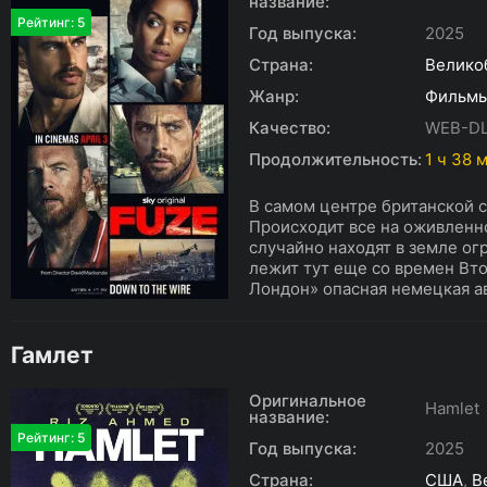
название:
Рейтинг: 5
Год выпуска:
2025
Страна:
Велико
Жанр:
Фильм
Качество:
WEB-D
Продолжительность:
1 ч 38 
В самом центре британской 
Происходит все на оживленн
случайно находят в земле о
лежит тут еще со времен Вт
Лондон» опасная немецкая ав
Гамлет
Оригинальное
Hamlet
название:
Рейтинг: 5
Год выпуска:
2025
Страна:
США
,
В