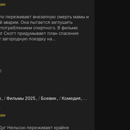
мин
ло переживает внезапную смерть мамы и
й аварии. Она пытается заглушить
потреблением спиртного. В фильме
ат Скотт придумывает план спасения
 загородную поездку на...
d
ы
/
Фильмы 2025
/
Боевик
/
Комедия
/
Триллер
/
Ужасы
L
мин
Дуг Нельсон переживает крайне