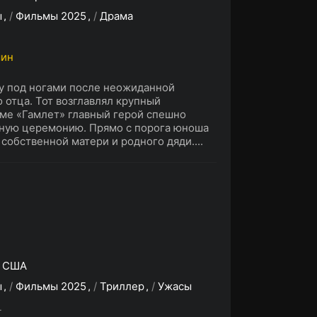
ы
/
Фильмы 2025
/
Драма
мин
у под ногами после неожиданной
 отца. Тот возглавлял крупный
ьме «Гамлет» главный герой спешно
рную церемонию. Прямо с порога юноша
собственной матери и родного дяди....
,
США
ы
/
Фильмы 2025
/
Триллер
/
Ужасы
L