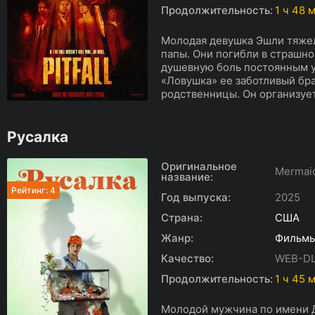
Продолжительность:
1 ч 48 
Молодая девушка Эшли тяже
папы. Они погибли в страшно
душевную боль постоянным у
«Ловушка» ее заботливый бр
родственницы. Он организует
Русалка
Оригинальное
Mermai
название:
Рейтинг: 4
Год выпуска:
2025
Страна:
США
Жанр:
Фильм
Качество:
WEB-D
Продолжительность:
1 ч 45 
Молодой мужчина по имени 