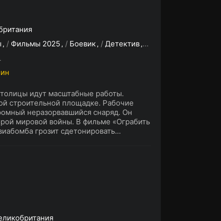
британия
ы
/
Фильмы 2025
/
Боевик
/
Детектив
/
Криминал
/
Трилл
L
мин
столицы идут масштабные работы.
ой строительной площадке. Рабочие
громный неразорвавшийся снаряд. Он
орой мировой войны. В фильме «Ограбить
иабомба грозит сдетонировать...
еликобритания