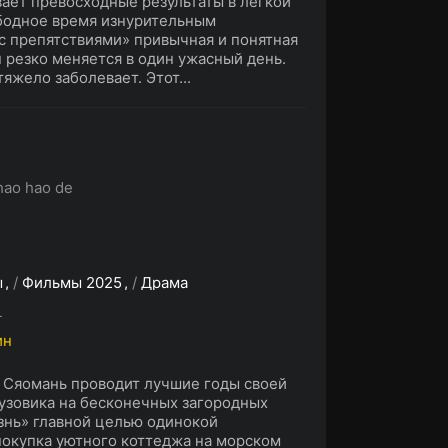
ает превосходные результаты в легкой
ободное время изнурительным
с препятствиями» привычная и понятная
 резко меняется в один ужасный день.
жело заболевает. Этот...
hao hao de
ы
/
Фильмы 2025
/
Драма
L
ин
 Сяомань проводит лучшие годы своей
рузовика на бесконечных загородных
знь» главной целью одинокой
окупка уютного коттеджа на морском