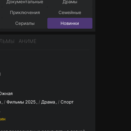
Документальные
Драмы
Приключения
Семейные
Сериалы
Новинки
ИЛЬМЫ
АНИМЕ
l
Южная
ы
/
Фильмы 2025
/
Драма
/
Спорт
L
мин