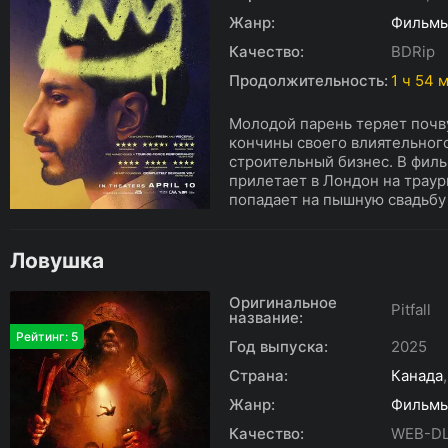
Жанр:
Фильм
Качество:
BDRip
Продолжительность:
1 ч 54 
Молодой парень теряет почв
кончины своего влиятельного
строительный бизнес. В фил
прилетает в Лондон на трау
попадает на пышную свадьбу 
Ловушка
Оригинальное
Pitfall
название:
Рейтинг: 5
Год выпуска:
2025
Страна:
Канада
Жанр:
Фильм
Качество:
WEB-D