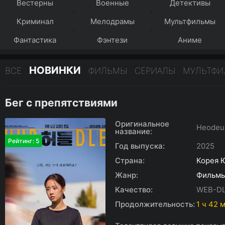
Вестерны
Военные
Детективы
Криминал
Мелодрамы
Мультфильмы
Фантастика
Фэнтези
Аниме
НОВИНКИ
ВСЕ
ФИЛЬМЫ
СЕРИАЛЫ
МУЛЬТФ
Бег с препятствиями
Оригинальное
Heodeu
название:
Рейтинг: 5
Год выпуска:
2025
Страна:
Корея 
Жанр:
Фильм
Качество:
WEB-D
Продолжительность:
1 ч 42 