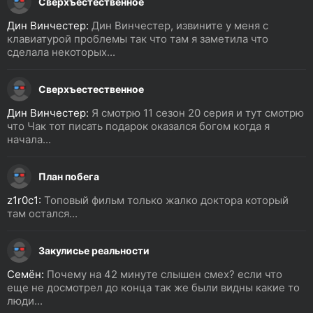
Сверхъестественное
Дин Винчестер:
Дин Винчестер, извините у меня с
клавиатурой проблемы так что там я заметила что
сделала некоторых...
Сверхъестественное
Дин Винчестер:
Я смотрю 11 сезон 20 серия и тут смотрю
что Чак тот писать подарок оказался богом когда я
начала...
План побега
z1r0c1:
Топовый фильм только жалко доктора который
там остался...
Закулисье реальности
Семён:
Почему на 42 минуте слышен смех? если что
еще не досмотрел до конца так же были видны какие то
люди...