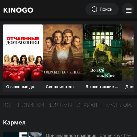
Поиск
Отчаянные домохозяйки (1 сезон)
Сверхъестественное
Во все тяжкие 1-5 сезон
ВСЕ
НОВИНКИ
ФИЛЬМЫ
СЕРИАЛЫ
МУЛЬТФИЛ
Кармел
Оригинальное название:
Carmel-by-the-