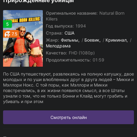
Прирожденные убийцы
Оригинальное название:
Natural Born
Killers
5
Год выпуска:
1994
Страна:
США
7.5
Жанр:
Фильмы
/
Боевик
/
Криминал
/
Мелодрама
Качество:
FHD (1080p)
Продолжительность:
01:59
По США путешествуют, развлекаясь на полную катушку, двое
молодых и по уши влюбленных друг в друга людей – Микки и
Мэллори Нокс. С той поры, как Мэллори и Микки
повстречались, в их жизни появился смысл, а все Штаты
узнали о том, что не только Бонни и Клайд могут грабить и
убивать и при этом
Смотреть онлайн