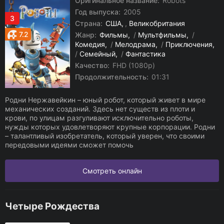
Оригинальное название:
Robots
Год выпуска:
2005
3
Страна:
США
,
Великобритания
7.2
Жанр:
Фильмы
/
Мультфильмы
/
Комедия
/
Мелодрама
/
Приключения
/
Семейный
/
Фантастика
Качество:
FHD (1080p)
Продолжительность:
01:31
Родни Нержавейкин – юный робот, который живет в мире
механических созданий. Здесь нет существ из плоти и
крови, по улицам разгуливают исключительно роботы,
нужды которых удовлетворяют крупные корпорации. Родни
– талантливый изобретатель, который уверен, что своими
передовыми идеями сможет помочь
Смотреть онлайн
Четыре Рождества