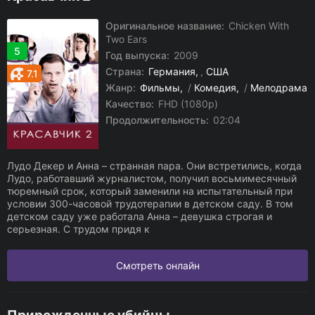
Оригинальное название:
Chicken With
Two Ears
5
Год выпуска:
2009
Страна:
Германия
,
США
7.1
Жанр:
Фильмы
/
Комедия
/
Мелодрама
Качество:
FHD (1080p)
Продолжительность:
02:04
Лудо Декер и Анна – странная пара. Они встретились, когда
Лудо, работавший журналистом, получил восьмимесячный
тюремный срок, который заменили на испытательный при
условии 300-часовой трудотерапии в детском саду. В том
детском саду уже работала Анна – девушка строгая и
серьезная. С трудом придя к
Смотреть онлайн