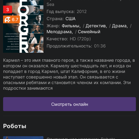
Sea
3
Год выпуска:
2012
Страна:
США
6.7
Жанр:
Фильмы
/
Детектив
/
Драма
/
Мелодрама
/
Семейный
Качество:
HD (720p)
Продолжительность:
01:36
Кармел – это имя главного героя, а также название города, в
котором он оказался. Кармелу шестнадцать лет, и когда он
попадает в город Кармел, штат Калифорния, в его жизни
наступает совершенно новый этап. Он связывается с
опасными ребятами и становится членом их компании. Эти
подростки занимаются
Смотреть онлайн
Роботы