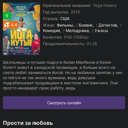
Оригинальное название:
Yoga Hosers
Год выпуска:
2015
5
Страна:
США
4.4
Жанр:
Фильмы
/
Боевик
/
Детектив
/
Комедия
/
Мелодрама
/
Ужасы
Качество:
FHD (1080p)
Продолжительность:
01:28
Школьницы и лучшие подруги Колин МакКензи и Колин
Колетт живут в канадской провинции, а больше всего на
свете любят заниматься йогой. Но на любимое занятие у них
остаётся не так много времени, ведь девушки
подрабатывают продавцами в местном магазинчике. Они
просто ненавидят свою работу, ведь
Смотреть онлайн
Прости за любовь