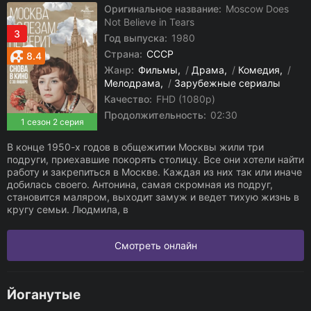
Оригинальное название:
Moscow Does
Not Believe in Tears
3
Год выпуска:
1980
Страна:
СССР
8.4
Жанр:
Фильмы
/
Драма
/
Комедия
/
Мелодрама
/
Зарубежные сериалы
Качество:
FHD (1080p)
Продолжительность:
02:30
1 сезон 2 серия
В конце 1950-х годов в общежитии Москвы жили три
подруги, приехавшие покорять столицу. Все они хотели найти
работу и закрепиться в Москве. Каждая из них так или иначе
добилась своего. Антонина, самая скромная из подруг,
становится маляром, выходит замуж и ведет тихую жизнь в
кругу семьи. Людмила, в
Смотреть онлайн
Йоганутые