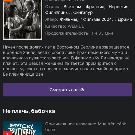
Страна:
Вьетнам
,
Франция
,
Норвегия
,
Филиппины
,
Сингапур
Жанр:
Фильмы
/
Фильмы 2024
/
Драма
Качество:
WEB-DL
Продолжительность:
1 ч 33 мин
Нгуен после долгих лет в Восточном Берлине возвращается
в родной Ханой, везя с собой лишь прах немецкого мужа и
крошечного пушистого зверька. В фильме «Ку Ли никогда не
плачет» эта резкая женщина пытается примириться с
прошлым, пока на горизонте маячит новая семейная драма.
Ее племянница Ван
Смотреть онлайн
Не плачь, бабочка
Оригинальное название:
Mua trên cánh
buom
3