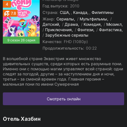
4
Год выпуска:
2010
Страна:
США
,
Канада
,
Филиппины
7.8
Жанр:
Сериалы
/
Мультфильмы
/
Детский
/
Драма
/
Комедия
/
Мюзикл
/
Приключения
/
Фэнтези
/
Фантастика
/
Зарубежные сериалы
9 сезон 26 серия
Качество:
FHD (1080p)
Продолжительность:
00:22
В волшебной стране Эквестрия живет множество
удивительных существ, среди которых есть разумные пони.
Именно они с помощью магии управляют всей страной: одни
следят за погодой, другие – за наступлением дня и ночи,
третьи – за сменой времен года. Главная героиня –
маленькая пони по имени Сумеречная
Смотреть онлайн
Отель Хазбин