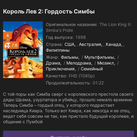
Король Лев 2: Гордость Симбы
Оригинальное название:
The Lion King II:
Simba's Pride
4
Год выпуска:
1998
Страна:
США
,
Австралия
,
Канада
,
7.8
Филиппины
Жанр:
Фильмы
/
Мультфильмы
/
Драма
/
Мелодрама
/
Мюзикл
/
Приключения
/
Семейный
Качество:
FHD (1080p)
Продолжительность:
01:22
С той поры как Симба сверг с королевского престола своего
дядю Шрама, узурпатора и убийцу, прошло немало времени.
Теперь Симба – гордый отец, у которого подрастает
наследница Киара. Только вот Киара, как некогда и ее отец,
ведет себя совсем не так, как пристало будущей королеве, и
общение с Пумбой