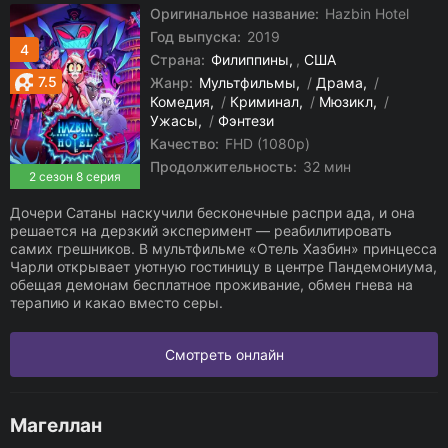
Оригинальное название:
Hazbin Hotel
Год выпуска:
2019
4
Страна:
Филиппины
,
США
7.5
Жанр:
Мультфильмы
/
Драма
/
Комедия
/
Криминал
/
Мюзикл
/
Ужасы
/
Фэнтези
Качество:
FHD (1080p)
Продолжительность:
32 мин
2 сезон 8 серия
Дочери Сатаны наскучили бесконечные распри ада, и она
решается на дерзкий эксперимент — реабилитировать
самих грешников. В мультфильме «Отель Хазбин» принцесса
Чарли открывает уютную гостиницу в центре Пандемониума,
обещая демонам бесплатное проживание, обмен гнева на
терапию и какао вместо серы.
Смотреть онлайн
Магеллан