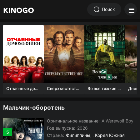
Поиск
Отчаянные домохозяйки (1 сезон)
Сверхъестественное
Во все тяжкие 1-5 сезон
Мальчик-оборотень
Оригинальное название:
A Werewolf Boy
Год выпуска:
2026
5
Страна:
Филиппины
,
Корея Южная