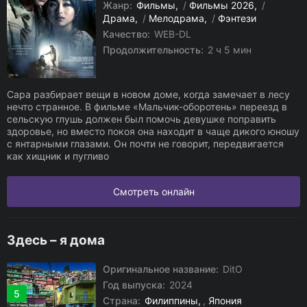
Жанр:
Фильмы
/
Фильмы 2026
/
Драма
/
Мелодрама
/
Фэнтези
Качество:
WEB-DL
Продолжительность:
2 ч 5 мин
Сара разбирает вещи в новом доме, когда замечает в лесу
нечто странное. В фильме «Мальчик-оборотень» переезд в
сельскую глушь должен был помочь девушке поправить
здоровье, но вместо покоя она находит в чаще дикого юношу
с янтарными глазами. Он почти не говорит, передвигается
как хищник и пугливо
Смотреть онлайн
Здесь – я дома
Оригинальное название:
DitO
Год выпуска:
2024
5
Страна:
Филиппины
,
Япония