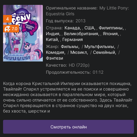
Оригинальное название:
My Little Pony:
Equestria Girls
4
Год выпуска:
2013
Страна:
Канада
,
США
,
Филиппины
,
7.0
Индия
,
Великобритания
,
Япония
,
Китай
,
Германия
Жанр:
Фильмы
/
Мультфильмы
/
Комедия
/
Мюзикл
/
Семейный
/
Фэнтези
Качество:
HD (720p)
Продолжительность:
01:12
Когда корона Кристальной Империи оказывается похищена,
Твайлайт Спаркл устремляется на ее поиски и совершенно
неожиданно оказывается в параллельном мире, который
очень сильно отличается от ее собственного. Здесь Твайлайт
Спаркл превращается в странное существо на двух ногах,
без хвоста, шерстки и
Смотреть онлайн