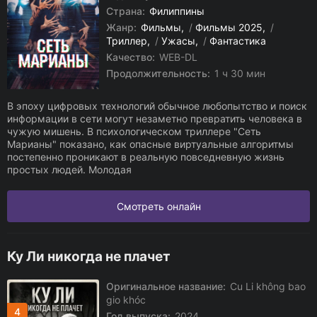
Страна:
Филиппины
Жанр:
Фильмы
/
Фильмы 2025
/
Триллер
/
Ужасы
/
Фантастика
Качество:
WEB-DL
Продолжительность:
1 ч 30 мин
В эпоху цифровых технологий обычное любопытство и поиск
информации в сети могут незаметно превратить человека в
чужую мишень. В психологическом триллере "Сеть
Марианы" показано, как опасные виртуальные алгоритмы
постепенно проникают в реальную повседневную жизнь
простых людей. Молодая
Смотреть онлайн
Ку Ли никогда не плачет
Оригинальное название:
Cu Li không bao
gio khóc
4
Год выпуска:
2024