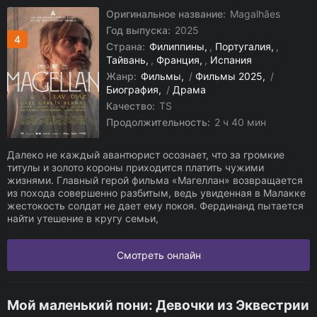
Оригинальное название:
Magalhães
Год выпуска:
2025
4
Страна:
Филиппины
,
Португалия
,
Тайвань
,
Франция
,
Испания
Жанр:
Фильмы
/
Фильмы 2025
/
Биография
/
Драма
Качество:
TS
Продолжительность:
2 ч 40 мин
Далеко не каждый авантюрист осознает, что за громкие
титулы и золото короны приходится платить чужими
жизнями. Главный герой фильма «Магеллан» возвращается
из похода совершенно разбитым, ведь увиденная в Малакке
жестокость солдат не дает ему покоя. Фердинанд пытается
найти утешение в кругу семьи,
Смотреть онлайн
Мой маленький пони: Девочки из Эквестрии