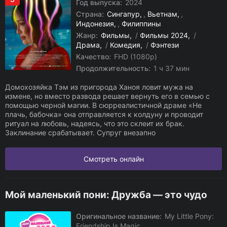
Год выпуска:
2024
Страна:
Сингапур
,
Вьетнам
,
Индонезия
,
Филиппины
Жанр:
Фильмы
/
Фильмы 2024
/
Драма
/
Комедия
/
Фэнтези
Качество:
FHD (1080p)
Продолжительность:
1 ч 37 мин
Домохозяйка Тэм из пригорода Ханоя ловит мужа на
измене, но вместо развода решает вернуть его в семью с
помощью черной магии. В сюрреалистичной драме «Не
плачь, бабочка» она отправляется к колдуну и проводит
ритуал на любовь, надеясь, что это склеит их брак.
Заклинание срабатывает. Супруг внезапно
Смотреть онлайн
Мой маленький пони: Дружба — это чудо
Оригинальное название:
My Little Pony:
Friendship Is Magic